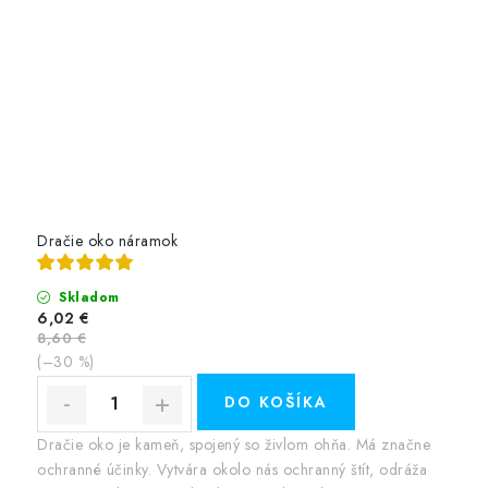
Dračie oko náramok
Skladom
6,02 €
8,60 €
(–30 %)
DO KOŠÍKA
Dračie oko je kameň, spojený so živlom ohňa. Má značne
ochranné účinky. Vytvára okolo nás ochranný štít, odráža