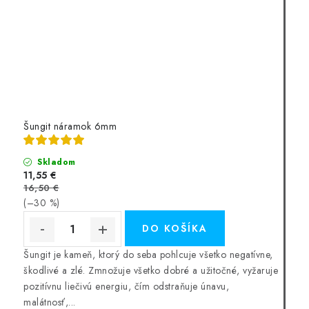
Šungit náramok 6mm
Skladom
11,55 €
16,50 €
(–30 %)
DO KOŠÍKA
Šungit je kameň, ktorý do seba pohlcuje všetko negatívne,
škodlivé a zlé. Zmnožuje všetko dobré a užitočné, vyžaruje
pozitívnu liečivú energiu, čím odstraňuje únavu,
malátnosť,...