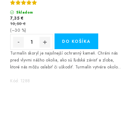
Skladom
7,35 €
10,50 €
(–30 %)
DO KOŠÍKA
Turmalín skoryl je najsilnejší ochranný kameň. Chráni nás
pred vlyvmi nášho okolia, ako sú ľudská závisť a zloba,
ktoré nás môžu oslabiť či uškodiť. Turmalín vytvára okolo...
Kód:
1288