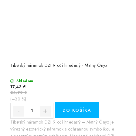
Tibetský náramok DZI 9 očí hnedastý - Matný Ónyx
Skladom
17,43 €
24,90 €
(–30 %)
DO KOŠÍKA
Tibetský náramok DZI 9 očí hnedastý – Matný Ónyx je
výrazný ezoterický náramok s ochrannou symbolikou a
elegantným matným vzhľadom. Hnedastá achátová DZI