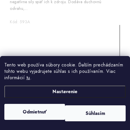
negatívne sily späť ich k zdroju. Dodáva duchovnú
odvahu,...
Kód:
593A
Tento web používa súbory cookie. Ďalším prechádzaním
tohto webu vyjadrujete súhlas s ich používaním. Viac
informácií
tu
.
Nastavenie
Odmietnuť
Súhlasím