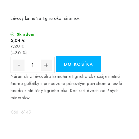
Lávový kameň a tigrie oko náramok
Skladom
5,04 €
7,20 €
(–30 %)
DO KOŠÍKA
Náramok z lávového kameňa a tigrieho oka spája matné
čierne guľôčky s prirodzene pórovitým povrchom a lesklé
hnedo zlaté tóny tigrieho oka. Kontrast dvoch odlišných
minerálov...
Kód:
6149