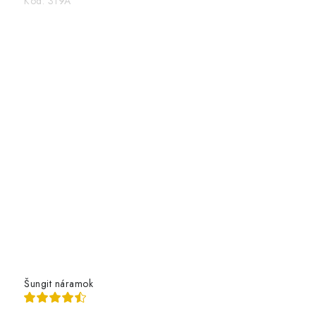
Kód:
319A
Šungit náramok