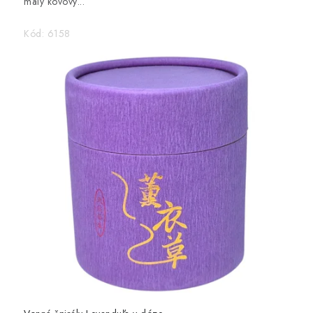
malý kovový...
Kód:
6158