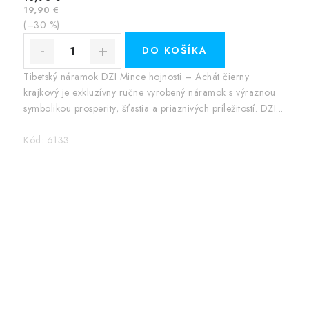
19,90 €
(–30 %)
DO KOŠÍKA
Tibetský náramok DZI Mince hojnosti – Achát čierny
krajkový je exkluzívny ručne vyrobený náramok s výraznou
symbolikou prosperity, šťastia a priaznivých príležitostí. DZI...
Kód:
6133