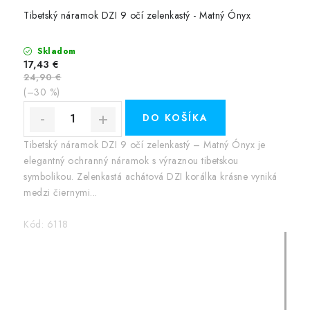
Tibetský náramok DZI 9 očí zelenkastý - Matný Ónyx
Skladom
17,43 €
24,90 €
(–30 %)
DO KOŠÍKA
Tibetský náramok DZI 9 očí zelenkastý – Matný Ónyx je
elegantný ochranný náramok s výraznou tibetskou
symbolikou. Zelenkastá achátová DZI korálka krásne vyniká
medzi čiernymi...
Kód:
6118