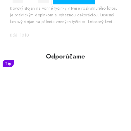
Kovový stojan na vonné tyčinky v tvare rozkvitnutého lotosu
je praktickým doplnkom aj výraznou dekoráciou. Luxusný
kovový stojan na pálenie vonných tyčiniek. Lotosový kvet...
Kód:
1010
Odporúčame
Tip
Tip