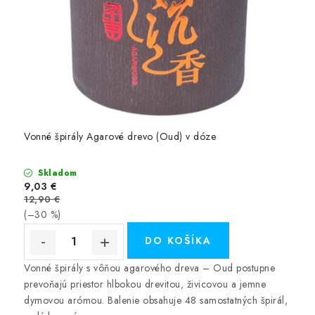
Vonné špirály Agarové drevo (Oud) v dóze
Skladom
9,03 €
12,90 €
(–30 %)
DO KOŠÍKA
Vonné špirály s vôňou agarového dreva – Oud postupne
prevoňajú priestor hlbokou drevitou, živicovou a jemne
dymovou arómou. Balenie obsahuje 48 samostatných špirál,