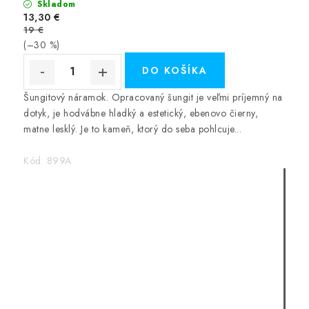
Skladom
13,30 €
19 €
(–30 %)
DO KOŠÍKA
Šungitový náramok. Opracovaný šungit je veľmi príjemný na
dotyk, je hodvábne hladký a estetický, ebenovo čierny,
matne lesklý. Je to kameň, ktorý do seba pohlcuje...
Kód:
899A