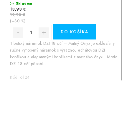
Skladom
13,93 €
19,90 €
(–30 %)
DO KOŠÍKA
Tibetský náramok DZI 18 očí – Matný Ónyx je exkluzívny
ručne vyrobený náramok s výraznou achátovou DZI
korálkou a elegantnými korálkami z matného ónyxu. Motív
DZI 18 očí pôsobí...
Kód:
6124