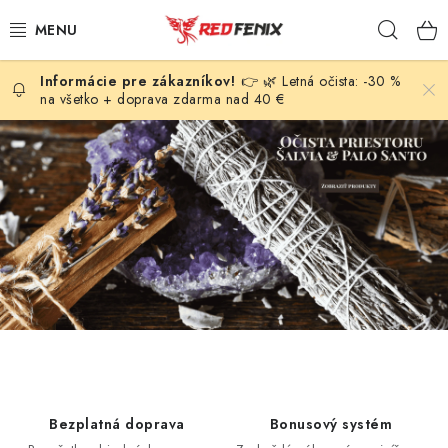
Prejsť
Hľad
na
obsah
👉 🌿 Letná očista: -30 %
POMÔCKY
na všetko + doprava zdarma nad 40 €
F
NÁRAMKY
e
PRÍVESKY
n
g
LIEČIVÉ KAMENE
Š
u
VONNÉ TYČINKY A KADIDLÁ
e
SVIEČKY
j
-
SLNEČNÉ KRYŠTÁLY
o
Bezplatná doprava
Bonusový systém