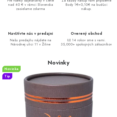
AMULETY A TALIZMANY
Pre všetky objednávky v cene
Za každý nákup vám pripíšeme
b
nad 40 € v rámci Slovenska
Body 1€=0,10€ na budúci
zasielame zdarma
nákup.
c
MANDALY
h
PODĽA OBLASTÍ
o
Navštívte nás v predajni
Overený obchod
d
Našu predajňu nájdete na
Už 14 rokov sme s vami.
Prečo nakúpiť u nás?
Poradňa
Ako nakupovať
Národnej ulici 11 v Žiline
35,000+ spokojných zákazníkov
.
Obchodné podmienky
Podmienky ochrany osobných údajov
s
Kontakty
Doprava a platba
Certifikáty
Novinky
k
Používanie súborov Cookies
Bonusový program
Novinka
Novinka
Novinka
Novinka
Novinka
Novinka
Novinka
Novinka
Novinka
Novinka
Novinka
Novinka
Novinka
Novinka
Vrátenie tovaru
Vrátenie tovaru / Moja objednávka
Tip
Tip
Tip
Tip
Tip
Tip
Tip
Tip
Recenzie zákazníkov