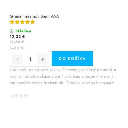
Granát náramok 5mm AAA
Skladom
12,32 €
17,60 €
(–30 %)
DO KOŠÍKA
Náramok granát AAA kvality. Červený granátový náramok u
svojho nositeľa dokáže zlepšiť prúdenie energie v tele a tým
mu pomôže získať stratenú silu. Dodáva odvahu k zmenám...
Kód:
1255