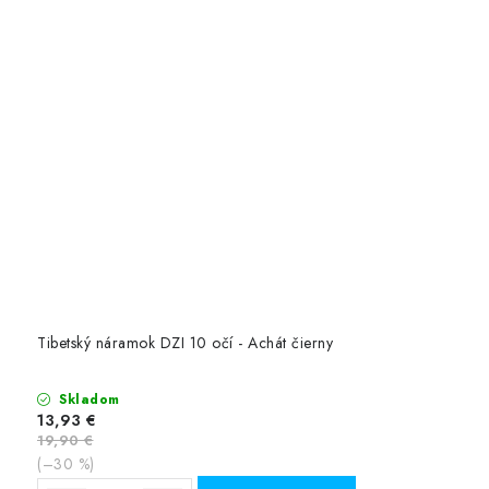
Tibetský náramok DZI 10 očí - Achát čierny
Skladom
13,93 €
19,90 €
(–30 %)