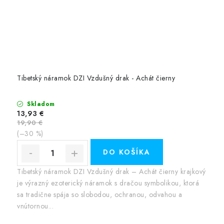
Tibetský náramok DZI Vzdušný drak - Achát čierny
Skladom
13,93 €
19,90 €
(–30 %)
DO KOŠÍKA
Tibetský náramok DZI Vzdušný drak – Achát čierny krajkový
je výrazný ezoterický náramok s dračou symbolikou, ktorá
sa tradične spája so slobodou, ochranou, odvahou a
vnútornou...