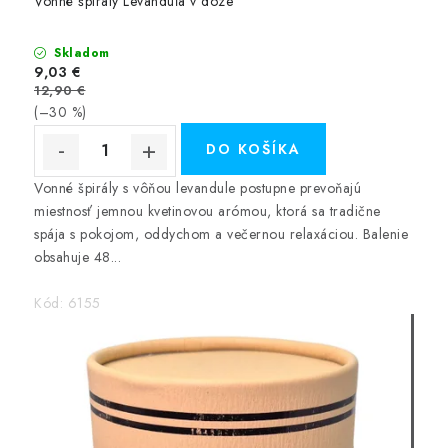
Vonné špirály Levanduľa v dóze
Skladom
9,03 €
12,90 €
(–30 %)
DO KOŠÍKA
Vonné špirály s vôňou levandule postupne prevoňajú
miestnosť jemnou kvetinovou arómou, ktorá sa tradične
spája s pokojom, oddychom a večernou relaxáciou. Balenie
obsahuje 48...
Kód:
6155