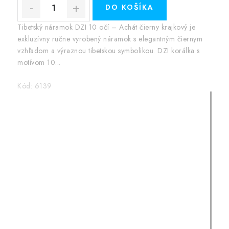
DO KOŠÍKA
Tibetský náramok DZI 10 očí – Achát čierny krajkový je
exkluzívny ručne vyrobený náramok s elegantným čiernym
vzhľadom a výraznou tibetskou symbolikou. DZI korálka s
motívom 10...
Kód:
6139