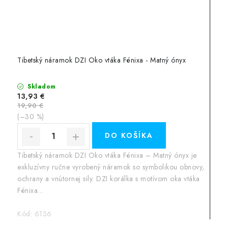
Tibetský náramok DZI Oko vtáka Fénixa - Matný ónyx
Skladom
13,93 €
19,90 €
(–30 %)
DO KOŠÍKA
Tibetský náramok DZI Oko vtáka Fénixa – Matný ónyx je
exkluzívny ručne vyrobený náramok so symbolikou obnovy,
ochrany a vnútornej sily. DZI korálka s motívom oka vtáka
Fénixa...
Kód:
6136