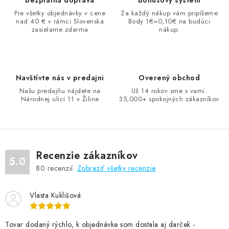
Bezplatná doprava
Bonusový systém
a
Pre všetky objednávky v cene
Za každý nákup vám pripíšeme
nad 40 € v rámci Slovenska
Body 1€=0,10€ na budúci
c
zasielame zdarma
nákup.
i
e
p
r
Navštívte nás v predajni
Overený obchod
v
Našu predajňu nájdete na
Už 14 rokov sme s vami.
Národnej ulici 11 v Žiline
35,000+ spokojných zákazníkov
k
y
v
ý
Recenzie zákazníkov
p
5.0
80
recenzií.
Zobraziť všetky recenzie
i
s
u
Vlasta Kuklišová
Tovar dodaný rýchlo, k objednávke som dostala aj darček -