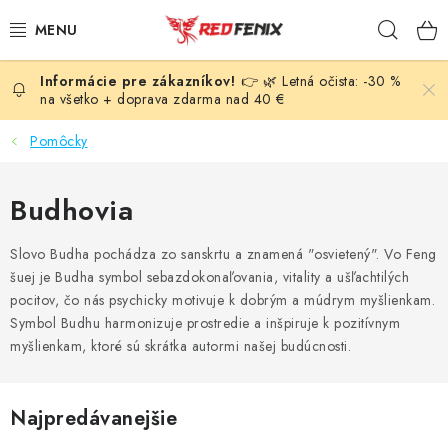
Prejsť
Hľad
na
obsah
👉 🌿 Letná očista: -30 %
POMÔCKY
na všetko + doprava zdarma nad 40 €
NÁRAMKY
Pomôcky
PRÍVESKY
Budhovia
LIEČIVÉ KAMENE
Slovo Budha pochádza zo sanskrtu a znamená "osvietený". Vo Feng
šuej je Budha symbol sebazdokonaľovania, vitality a ušľachtilých
VONNÉ TYČINKY A KADIDLÁ
pocitov, čo nás psychicky motivuje k dobrým a múdrym myšlienkam.
Symbol Budhu harmonizuje prostredie a inšpiruje k pozitívnym
SVIEČKY
myšlienkam, ktoré sú skrátka autormi našej budúcnosti.
SLNEČNÉ KRYŠTÁLY
Najpredávanejšie