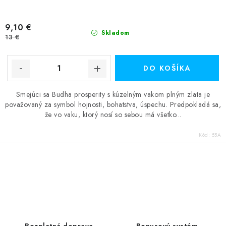
9,10 €
Skladom
13 €
DO KOŠÍKA
Smejúci sa Budha prosperity s kúzelným vakom plným zlata je
považovaný za symbol hojnosti, bohatstva, úspechu. Predpokladá sa,
že vo vaku, ktorý nosí so sebou má všetko...
Kód:
55A
O
v
l
á
d