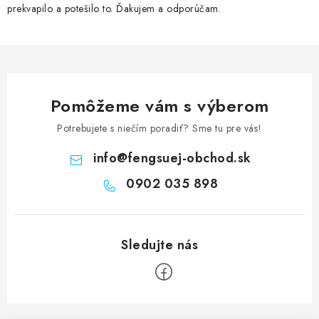
prekvapilo a potešilo to. Ďakujem a odporúčam.
Pomôžeme vám s výberom
Potrebujete s niečím poradiť? Sme tu pre vás!
info
@
fengsuej-obchod.sk
0902 035 898
Z