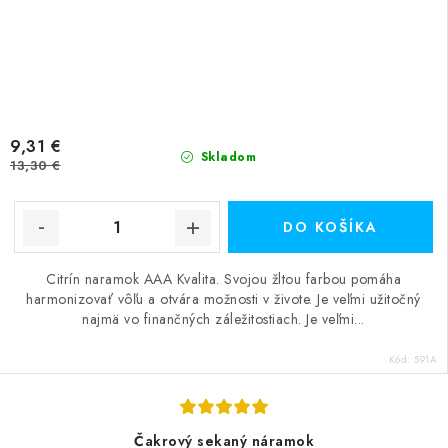
9,31 €
Skladom
13,30 €
DO KOŠÍKA
Citrín naramok AAA Kvalita. Svojou žltou farbou pomáha
harmonizovať vôľu a otvára možnosti v živote. Je veľmi užitočný
najmä vo finančných záležitostiach. Je veľmi...
Kód:
591A
Čakrový sekaný náramok