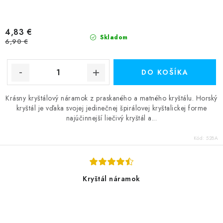
4,83 €
Skladom
6,90 €
DO KOŠÍKA
Krásny kryštálový náramok z praskaného a matného kryštálu. Horský
kryštál je vďaka svojej jedinečnej špirálovej kryštalickej forme
najúčinnejší liečivý kryštál a...
Kód:
528A
Kryštál náramok