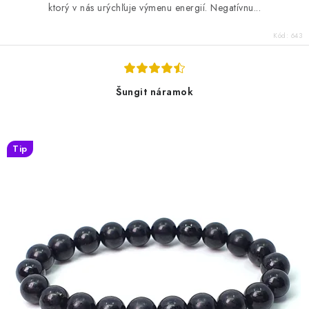
ktorý v nás urýchľuje výmenu energií. Negatívnu...
Kód:
643
Šungit náramok
Tip