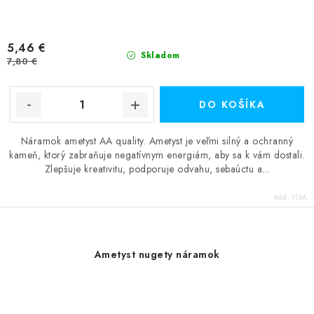
5,46 €
Skladom
7,80 €
DO KOŠÍKA
Náramok ametyst AA quality. Ametyst je veľmi silný a ochranný
kameň, ktorý zabraňuje negatívnym energiám, aby sa k vám dostali.
Zlepšuje kreativitu, podporuje odvahu, sebaúctu a...
Kód:
113A
Ametyst nugety náramok