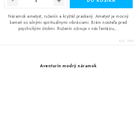
DO KOŠÍKA
Náramok ametyst, ruženín a kryštál praskaný. Ametyst je mocný
kameň so silnými spiritiuálnymi vibráciami. Bráni nositeľa pred
psychickými útokmi. Ruženín oživuje v nás fantáziu,...
Kód:
786A
Aventurín modrý náramok