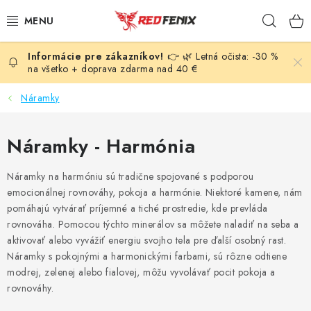
Prejsť
Hľad
na
obsah
👉 🌿 Letná očista: -30 %
POMÔCKY
na všetko + doprava zdarma nad 40 €
NÁRAMKY
Náramky
PRÍVESKY
Náramky - Harmónia
LIEČIVÉ KAMENE
Náramky na harmóniu sú tradične spojované s podporou
emocionálnej rovnováhy, pokoja a harmónie. Niektoré kamene, nám
VONNÉ TYČINKY A KADIDLÁ
pomáhajú vytvárať príjemné a tiché prostredie, kde prevláda
rovnováha. Pomocou týchto minerálov sa môžete naladiť na seba a
SVIEČKY
aktivovať alebo vyvážiť energiu svojho tela pre ďalší osobný rast.
Náramky s pokojnými a harmonickými farbami, sú rôzne odtiene
modrej, zelenej alebo fialovej, môžu vyvolávať pocit pokoja a
SLNEČNÉ KRYŠTÁLY
rovnováhy.