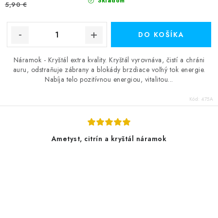
Skladom
5,90 €
DO KOŠÍKA
Náramok - Kryštál extra kvality. Kryštál vyrovnáva, čistí a chráni
auru, odstraňuje zábrany a blokády brzdiace voľný tok energie.
Nabíja telo pozitívnou energiou, vitalitou...
Kód:
475A
Ametyst, citrín a kryštál náramok