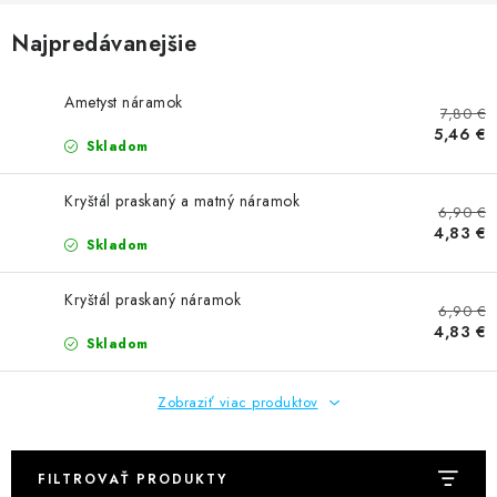
AMULETY A TALIZMANY
Najpredávanejšie
MANDALY
Ametyst náramok
7,80 €
PODĽA OBLASTÍ
5,46 €
Skladom
Prečo nakúpiť u nás?
Poradňa
Ako nakupovať
Kryštál praskaný a matný náramok
6,90 €
Obchodné podmienky
Podmienky ochrany osobných údajov
4,83 €
Skladom
Kontakty
Doprava a platba
Certifikáty
Používanie súborov Cookies
Bonusový program
Kryštál praskaný náramok
6,90 €
Vrátenie tovaru
Vrátenie tovaru / Moja objednávka
4,83 €
Skladom
Recenzie zákazníkov
Zobraziť viac produktov
FILTROVAŤ PRODUKTY