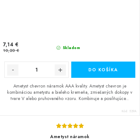
7,14 €
Skladom
10,20 €
DO KOŠÍKA
Ametyst chevron náramok AAA kvality. Ametyst chevron je
kombináciou ametystu a bieleho kremeňa, zmiešaných dokopy v
tvare V alebo pruhovaného vzoru. Kombinuje a posilňujúce...
Kód:
529A
Ametyst náramok