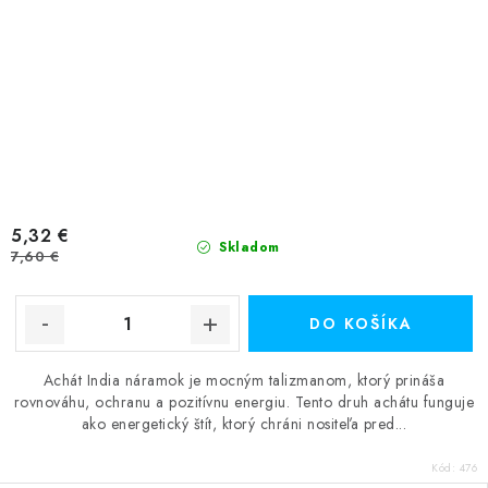
5,32 €
Skladom
7,60 €
DO KOŠÍKA
Achát India náramok je mocným talizmanom, ktorý prináša
rovnováhu, ochranu a pozitívnu energiu. Tento druh achátu funguje
ako energetický štít, ktorý chráni nositeľa pred...
Kód:
476