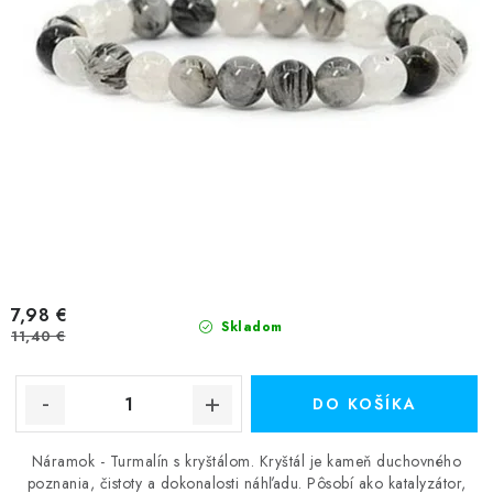
v
7,98 €
Skladom
11,40 €
DO KOŠÍKA
Náramok - Turmalín s kryštálom. Kryštál je kameň duchovného
poznania, čistoty a dokonalosti náhľadu. Pôsobí ako katalyzátor,