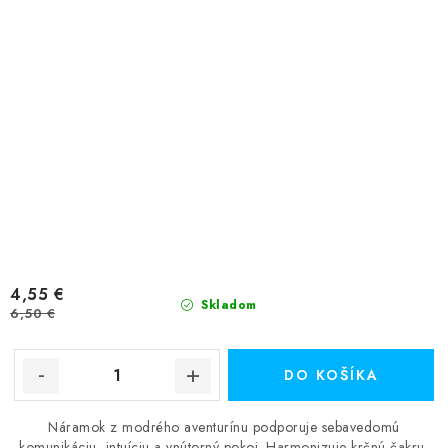
4,55 €
Skladom
6,50 €
DO KOŠÍKA
Náramok z modrého aventurínu podporuje sebavedomú
komunikáciu, intuíciu a vnútorný pokoj. Harmonizuje krčnú čakru,