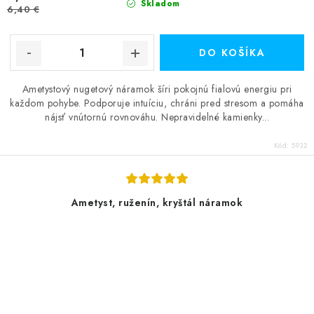
Skladom
6,40 €
DO KOŠÍKA
Ametystový nugetový náramok šíri pokojnú fialovú energiu pri
každom pohybe. Podporuje intuíciu, chráni pred stresom a pomáha
nájsť vnútornú rovnováhu. Nepravidelné kamienky...
Kód:
5932
Ametyst, ruženín, kryštál náramok