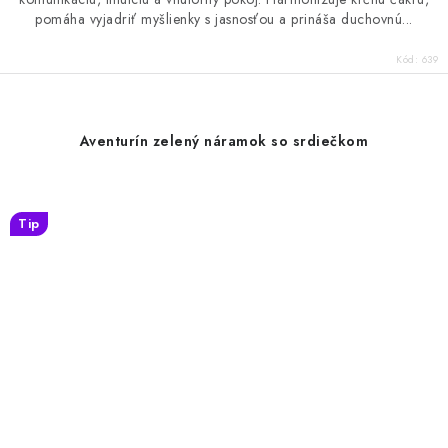
pomáha vyjadriť myšlienky s jasnosťou a prináša duchovnú...
Kód:
639
Aventurín zelený náramok so srdiečkom
Tip