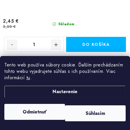
2,45 €
Skladom
3,50 €
DO KOŠÍKA
Čakrový sekaný náramok. Čakrový náramok je špeciálny kúsok
Tento web používa súbory cookie. Ďalším prechádzaním
šperku, ktorý je zložený z rôznych čakrových kameňov, ktoré sú
tohto webu vyjadrujete súhlas s ich používaním. Viac
navrhnuté tak, aby harmonizovali a...
informácií
tu
.
Kód:
911J
Nastavenie
Dračí náramok achát a hematit
Odmietnuť
Súhlasím