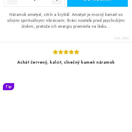
Náramok ametyst, citrín a kryštál. Ametyst je mocný kameň so
silnými spiritiuálnymi vibráciami. Bráni nositeľa pred psychickými
útokmi, pretože ich energiu premieňa na lásku....
Kód:
400A
Achát červený, kalcit, slnečný kameň náramok
Tip