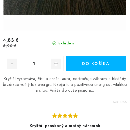
4,83 €
Skladom
6,90 €
DO KOŠÍKA
Kryštál vyrovnáva, čistí a chráni auru, odstraňuje zábrany a blokády
brzdiace voľný tok energie. Nabíja telo pozitívnou energiou, vitalitou
a silou. Vnáša do duše jasno a...
Kód:
356A
Kryštál praskaný a matný náramok