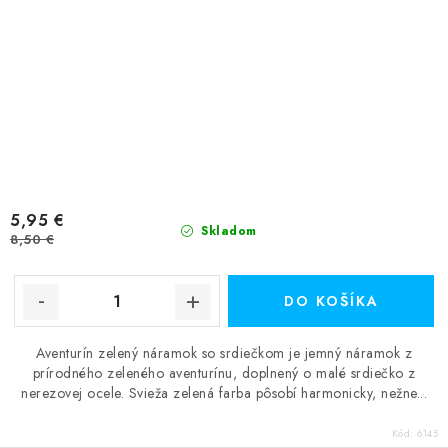
5,95 €
Skladom
8,50 €
DO KOŠÍKA
Aventurín zelený náramok so srdiečkom je jemný náramok z
prírodného zeleného aventurínu, doplnený o malé srdiečko z
nerezovej ocele. Svieža zelená farba pôsobí harmonicky, nežne...
Kód:
6145