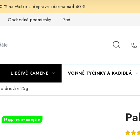
-30 % na všetko + doprava zdarma nad 40 €
Obchodné podmienky
Podmienky ochrany osobných údajov
LIEČIVÉ KAMENE
VONNÉ TYČINKY A KADIDLÁ
to drievka 25g
Pa
Najpredávanejšie