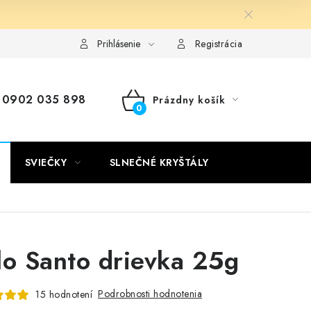
Kontakty
Doprava a platba
Certifikáty
Používanie súb
Prihlásenie
Registrácia
0902 035 898
Prázdny košík
NÁKUPNÝ
KOŠÍK
SVIEČKY
SLNEČNÉ KRYŠTÁLY
lo Santo drievka 25g
Podrobnosti hodnotenia
15 hodnotení