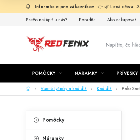
Prejsť
👉 🌿 Letná očista: 
na
obsah
Prečo nakúpiť u nás?
Poradňa
Ako nakupovať
POMÔCKY
NÁRAMKY
PRÍVESKY
Domov
Vonné tyčinky a kadidlá
Kadidlá
Palo San
B
K
Preskočiť
Pomôcky
kategórie
a
o
t
Náramky