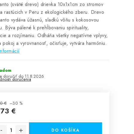
anto (sväté drevo) drievka 10x1x1cm zo stromov
a rastúcich v Peru z ekologického zberu.
Drevo
anto vydáva úžasnú, sladkú vôňu s kokosovou
. Býva pálené k prehĺbovaniu spirituality,
cie a rozjímaniu. Odháňa všetky negatívne vplyvy,
a pokoj a vyrovnanosť, očisťuje, vytvára harmóniu.
informácií
ladom
11.8.2026
žnosti doručenia
0 €
–30 %
,73 €
notková cena:
DO KOŠÍKA