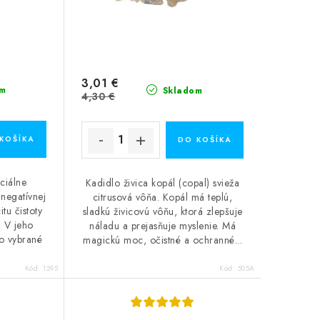
3,01 €
m
Skladom
4,30 €
KOŠÍKA
DO KOŠÍKA
ciálne
Kadidlo živica kopál (copal) svieža
 negatívnej
citrusová vôňa. Kopál má teplú,
tu čistoty
sladkú živicovú vôňu, ktorá zlepšuje
. V jeho
náladu a prejasňuje myslenie. Má
vo vybrané
magickú moc, očistné a ochranné...
Kód:
1295
Kód:
505A