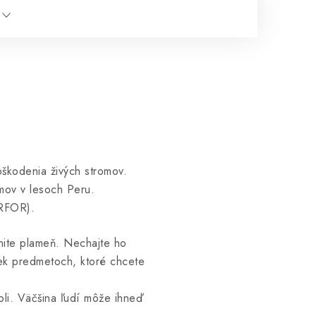
škodenia živých stromov.
mov v lesoch Peru.
ERFOR).
nite plameň. Nechajte ho
vek predmetoch, ktoré chcete
li. Väčšina ľudí môže ihneď