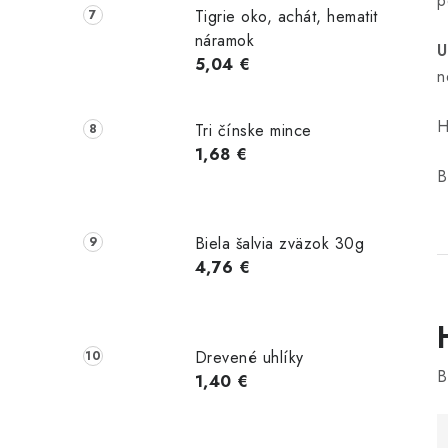
p
Tigrie oko, achát, hematit
náramok
U
5,04 €
n
H
Tri čínske mince
1,68 €
B
Biela šalvia zväzok 30g
4,76 €
Drevené uhlíky
B
1,40 €
i