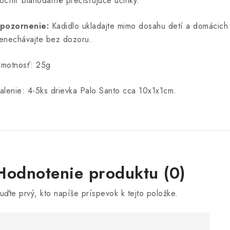
ocítiť blahodarné prečisťujúce účinky.
pozornenie:
Kadidlo ukladajte mimo dosahu detí a domácich 
enechávajte bez dozoru.
motnosť: 25g
alenie: 4-5ks drievka Palo Santo cca 10x1x1cm.
V
Hodnotenie produktu (0)
ý
uďte prvý, kto napíše príspevok k tejto položke.
p