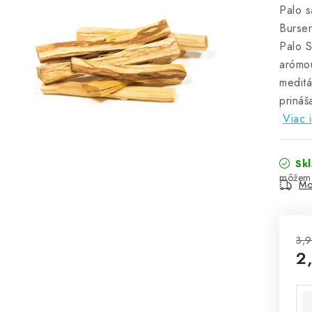
Palo s
Burser
Palo S
arómou
meditá
prináš
Viac 
Sk
Mo
3,9
2
Jed