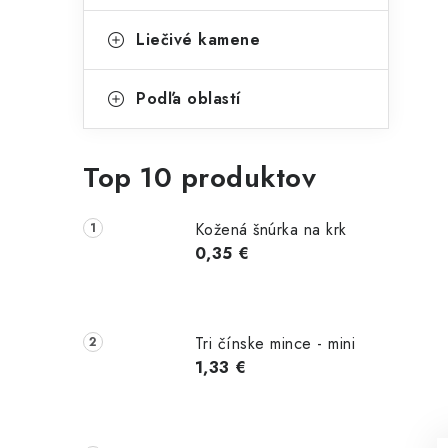
Liečivé kamene
Podľa oblastí
Top 10 produktov
Kožená šnúrka na krk
0,35 €
Tri čínske mince - mini
1,33 €