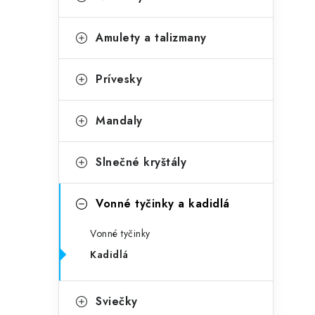
č
e
n
g
Amulety a talizmany
ý
ó
p
r
Prívesky
a
i
Mandaly
e
n
e
Slnečné kryštály
l
Vonné tyčinky a kadidlá
Vonné tyčinky
Kadidlá
Sviečky