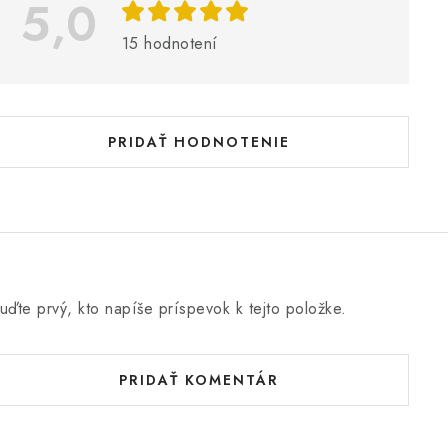
5,0
s
h
15 hodnotení
o
d
n
PRIDAŤ HODNOTENIE
o
e
n
uďte prvý, kto napíše príspevok k tejto položke.
PRIDAŤ KOMENTÁR