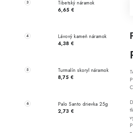
Tibetský náramok
6,65 €
Lávový kameň náramok
4,38 €
Turmalín skoryl náramok
T
8,75 €
P
C
D
Palo Santo drievka 25g
t
2,73 €
v
P