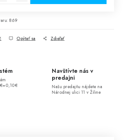
aru:
869
č
Opýtať sa
Zdieľať
ystém
Navštívte nás v
predajni
vám
1€=0,10€
Našu predajňu nájdete na
Národnej ulici 11 v Žiline