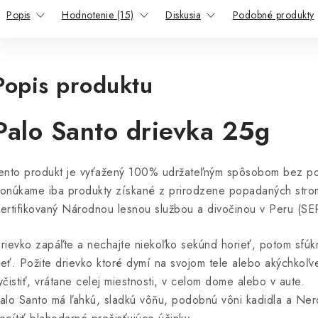
Popis
Hodnotenie (15)
Diskusia
Podobné produkty
Popis produktu
Palo Santo drievka 25g
ento produkt je vyťažený 100% udržateľným spôsobom bez po
onúkame iba produkty získané z prirodzene popadaných stro
ertifikovaný Národnou lesnou službou a divočinou v Peru (S
rievko zapáľte a nechajte niekoľko sekúnd horieť, potom sfúk
lieť. Požite drievko ktoré dymí na svojom tele alebo akýchkoľ
yčistiť, vrátane celej miestnosti, v celom dome alebo v aute.
alo Santo má ľahkú, sladkú vôňu, podobnú vôni kadidla a Nero