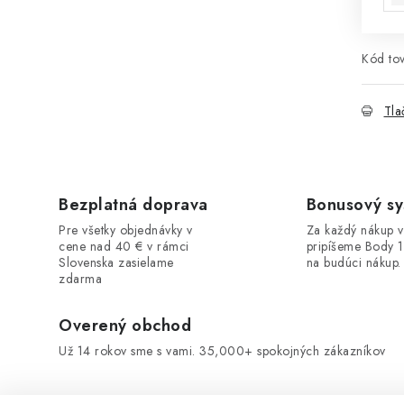
Kód tov
Tla
Bezplatná doprava
Bonusový s
Pre všetky objednávky v
Za každý nákup 
cene nad 40 € v rámci
pripíšeme Body 
Slovenska zasielame
na budúci nákup.
zdarma
Overený obchod
Už 14 rokov sme s vami. 35,000+ spokojných zákazníkov