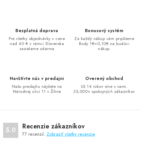
v
l
á
d
Bezplatná doprava
Bonusový systém
a
Pre všetky objednávky v cene
Za každý nákup vám pripíšeme
nad 40 € v rámci Slovenska
Body 1€=0,10€ na budúci
c
zasielame zdarma
nákup.
i
e
p
r
Navštívte nás v predajni
Overený obchod
v
Našu predajňu nájdete na
Už 14 rokov sme s vami.
Národnej ulici 11 v Žiline
35,000+ spokojných zákazníkov
k
y
v
ý
Recenzie zákazníkov
p
5.0
77
recenzií.
Zobraziť všetky recenzie
i