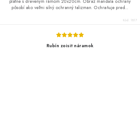
plátne s dreveným rámom 20x20cm. Obraz mandala ochrany
pôsobí ako veľmi silný ochranný talizman. Ochraňuje pred...
Kód:
1817
Rubín zoisit náramok