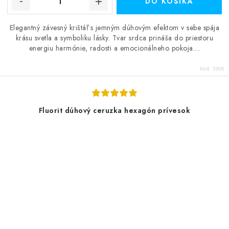
DO KOŠÍKA
Elegantný závesný krištáľ s jemným dúhovým efektom v sebe spája
krásu svetla a symboliku lásky. Tvar srdca prináša do priestoru
energiu harmónie, radosti a emocionálneho pokoja....
Kód:
5908
Fluorit dúhový ceruzka hexagón prívesok