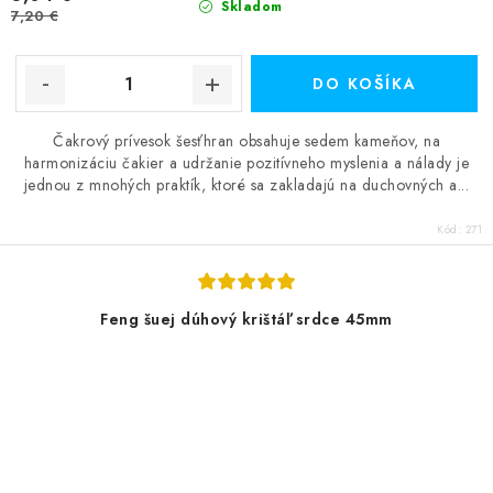
Skladom
7,20 €
DO KOŠÍKA
Čakrový prívesok šesťhran obsahuje sedem kameňov, na
harmonizáciu čakier a udržanie pozitívneho myslenia a nálady je
jednou z mnohých praktík, ktoré sa zakladajú na duchovných a...
Kód:
271
Feng šuej dúhový krištáľ srdce 45mm