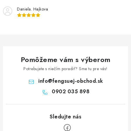
s
u
Daniela. Hajkova
Pomôžeme vám s výberom
Potrebujete s niečím poradiť? Sme tu pre vás!
info
@
fengsuej-obchod.sk
0902 035 898