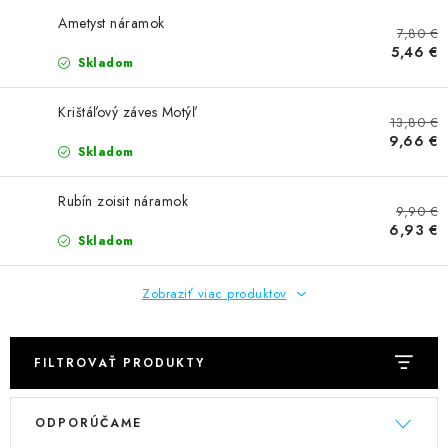
AMULETY A TALIZMANY
Ametyst náramok
7,80 €
5,46 €
MANDALY
Skladom
PODĽA OBLASTÍ
Krištáľový záves Motýľ
13,80 €
9,66 €
Skladom
Prečo nakúpiť u nás?
Poradňa
Ako nakupovať
Obchodné podmienky
Podmienky ochrany osobných údajov
Rubín zoisit náramok
9,90 €
Kontakty
Doprava a platba
Certifikáty
6,93 €
Skladom
Používanie súborov Cookies
Bonusový program
Vrátenie tovaru
Vrátenie tovaru / Moja objednávka
Zobraziť viac produktov
Recenzie zákazníkov
FILTROVAŤ PRODUKTY
V
R
ODPORÚČAME
ý
a