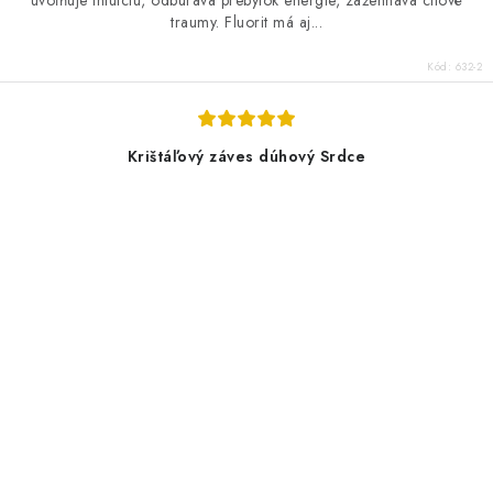
uvoľňuje intuíciu, odbúrava prebytok energie, zažehnáva citové
traumy. Fluorit má aj...
Kód:
632-2
Krištáľový záves dúhový Srdce