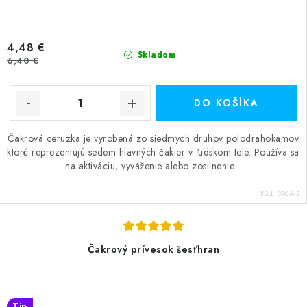
4,48 €
Skladom
6,40 €
DO KOŠÍKA
Čakrová ceruzka je vyrobená zo siedmych druhov polodrahokamov
ktoré reprezentujú sedem hlavných čakier v ľudskom tele. Používa sa
na aktiváciu, vyváženie alebo zosilnenie...
Kód:
396A-2
Čakrový prívesok šesťhran
Tip