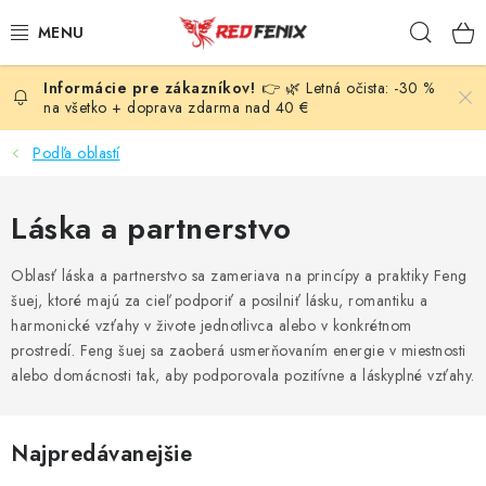
Prejsť
Hľad
na
obsah
👉 🌿 Letná očista: -30 %
POMÔCKY
na všetko + doprava zdarma nad 40 €
NÁRAMKY
Podľa oblastí
PRÍVESKY
Láska a partnerstvo
LIEČIVÉ KAMENE
Oblasť láska a partnerstvo sa zameriava na princípy a praktiky Feng
šuej, ktoré majú za cieľ podporiť a posilniť lásku, romantiku a
VONNÉ TYČINKY A KADIDLÁ
harmonické vzťahy v živote jednotlivca alebo v konkrétnom
prostredí. Feng šuej sa zaoberá usmerňovaním energie v miestnosti
SVIEČKY
alebo domácnosti tak, aby podporovala pozitívne a láskyplné vzťahy.
SLNEČNÉ KRYŠTÁLY
Najpredávanejšie