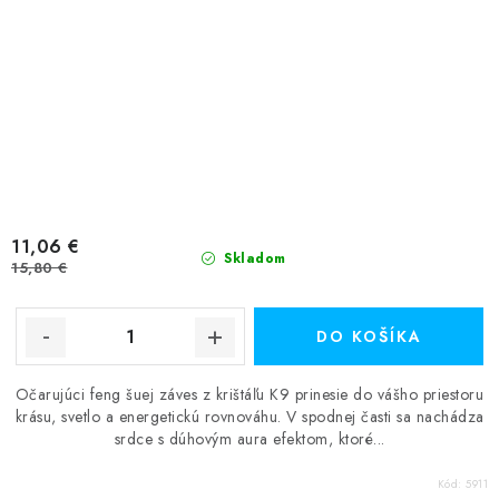
11,06 €
Skladom
15,80 €
DO KOŠÍKA
Očarujúci feng šuej záves z krištáľu K9 prinesie do vášho priestoru
krásu, svetlo a energetickú rovnováhu. V spodnej časti sa nachádza
srdce s dúhovým aura efektom, ktoré...
Kód:
5911