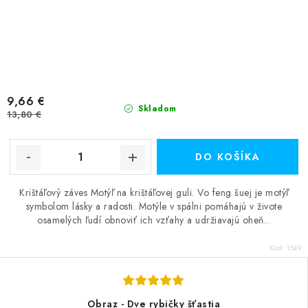
9,66 €
Skladom
13,80 €
DO KOŠÍKA
Krištáľový záves Motýľ na krištáľovej guli. Vo feng šuej je motýľ
symbolom lásky a radosti. Motýle v spálni pomáhajú v živote
osamelých ľudí obnoviť ich vzťahy a udržiavajú oheň...
Kód:
1549
Obraz - Dve rybičky šťastia