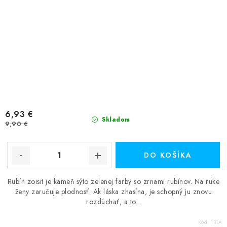
6,93 €
Skladom
9,90 €
DO KOŠÍKA
Rubín zoisit je kameň sýto zelenej farby so zrnami rubínov. Na ruke
ženy zaručuje plodnosť. Ak láska zhasína, je schopný ju znovu
rozdúchať, a to...
Kód:
131A