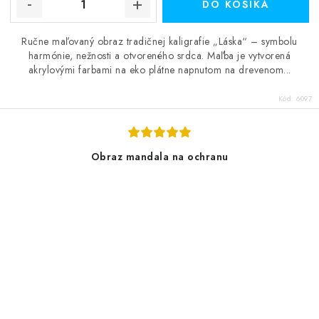
DO KOŠÍKA
Ručne maľovaný obraz tradičnej kaligrafie „Láska“ – symbolu
harmónie, nežnosti a otvoreného srdca. Maľba je vytvorená
akrylovými farbami na eko plátne napnutom na drevenom...
Kód:
6097
Obraz mandala na ochranu