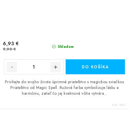
6,93 €
Skladom
9,90 €
DO KOŠÍKA
Privítajte do svojho života úprimné priateľstvo s magickou sviečkou
Priateľstvo od Magic Spell. Ružová farba symbolizuje lásku a
harmóniu, zatiaľ čo jej kvetinová vôňa vytvára...
Kód:
952-1
O