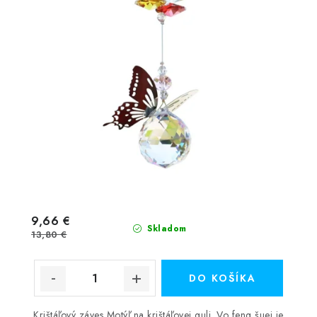
9,66 €
Skladom
13,80 €
DO KOŠÍKA
Krištáľový záves Motýľ na krištáľovej guli. Vo feng šuej je