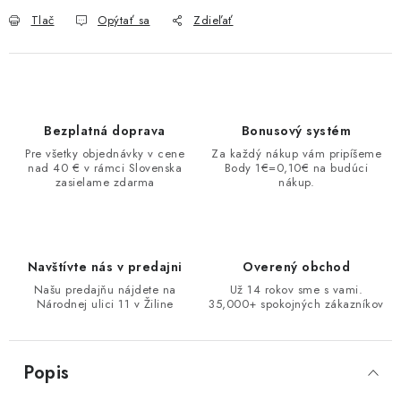
Tlač
Opýtať sa
Zdieľať
Bezplatná doprava
Bonusový systém
Pre všetky objednávky v cene
Za každý nákup vám pripíšeme
nad 40 € v rámci Slovenska
Body 1€=0,10€ na budúci
zasielame zdarma
nákup.
Navštívte nás v predajni
Overený obchod
Našu predajňu nájdete na
Už 14 rokov sme s vami.
Národnej ulici 11 v Žiline
35,000+ spokojných zákazníkov
Popis