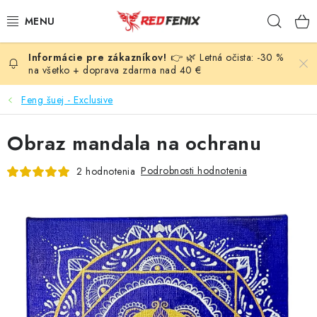
Prejsť
Hľad
na
obsah
👉 🌿 Letná očista: -30 %
POMÔCKY
na všetko + doprava zdarma nad 40 €
NÁRAMKY
Feng šuej - Exclusive
PRÍVESKY
Obraz mandala na ochranu
LIEČIVÉ KAMENE
Podrobnosti hodnotenia
2 hodnotenia
VONNÉ TYČINKY A KADIDLÁ
SVIEČKY
SLNEČNÉ KRYŠTÁLY