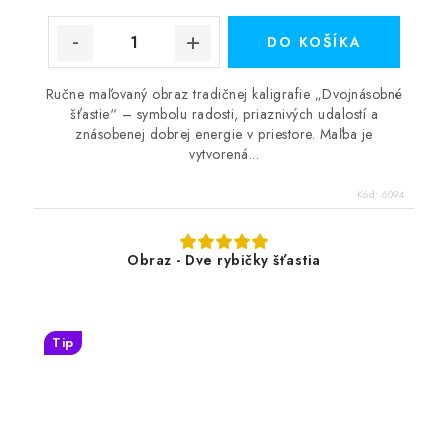
DO KOŠÍKA
Ručne maľovaný obraz tradičnej kaligrafie „Dvojnásobné
šťastie“ – symbolu radosti, priaznivých udalostí a
znásobenej dobrej energie v priestore. Maľba je
vytvorená...
Kód:
6094
Obraz - Dve rybičky šťastia
Tip