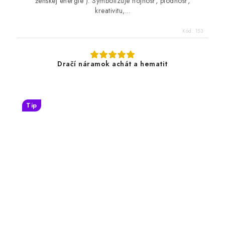
ženskej energie ). Symbolizuje hojnosť, plodnosť,
kreativitu,...
Kód:
153
Dračí náramok achát a hematit
Tip