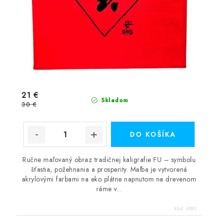
21 €
Skladom
30 €
DO KOŠÍKA
Ručne maľovaný obraz tradičnej kaligrafie FU – symbolu
šťastia, požehnania a prosperity. Maľba je vytvorená
akrylovými farbami na eko plátne napnutom na drevenom
ráme v...
Kód:
6091