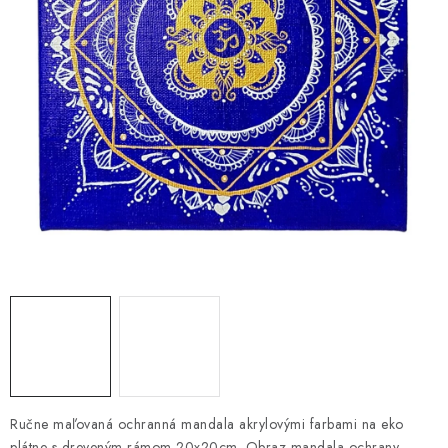
AMULETY A TALIZMANY
MANDALY
PODĽA OBLASTÍ
Prečo nakúpiť u nás?
Poradňa
Ako nakupovať
Obchodné podmienky
Podmienky ochrany osobných údajov
Kontakty
Doprava a platba
Certifikáty
Používanie súborov Cookies
Bonusový program
Vrátenie tovaru
Vrátenie tovaru / Moja objednávka
Recenzie zákazníkov
Ručne maľovaná ochranná mandala akrylovými farbami na eko
plátne s dreveným rámom 20x20cm. Obraz mandala ochrany