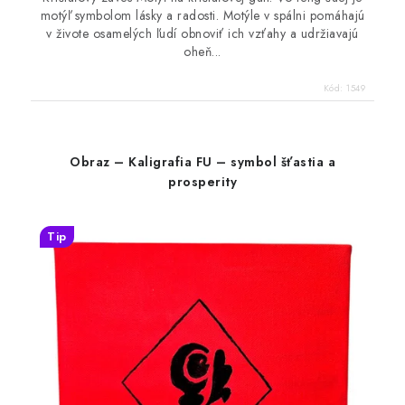
motýľ symbolom lásky a radosti. Motýle v spálni pomáhajú
v živote osamelých ľudí obnoviť ich vzťahy a udržiavajú
oheň...
Kód:
1549
Obraz – Kaligrafia FU – symbol šťastia a
prosperity
Tip