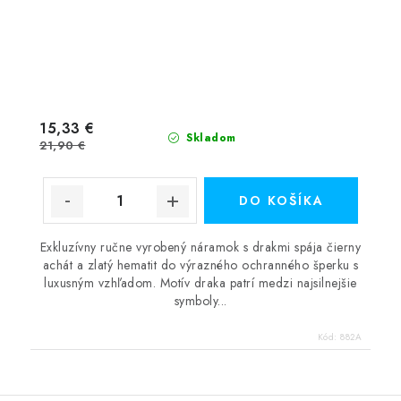
15,33 €
Skladom
21,90 €
DO KOŠÍKA
Exkluzívny ručne vyrobený náramok s drakmi spája čierny
achát a zlatý hematit do výrazného ochranného šperku s
luxusným vzhľadom. Motív draka patrí medzi najsilnejšie
symboly...
Kód:
882A