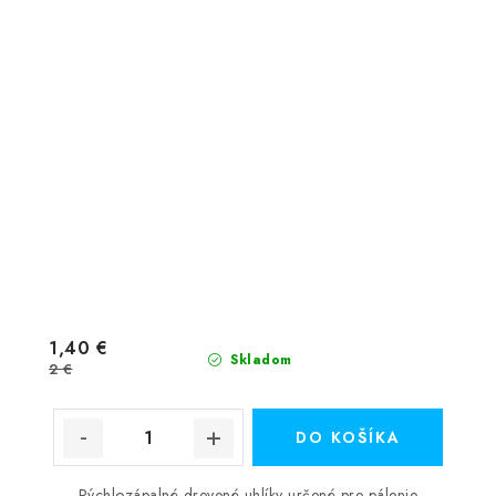
1,40 €
Skladom
2 €
DO KOŠÍKA
Rýchlozápalné drevené uhlíky určené pre pálenie