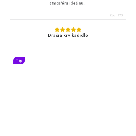
atmosféru ideálnu...
Kód:
775
Dračia krv kadidlo
Tip