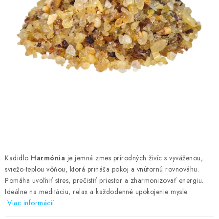
AMULETY A TALIZMANY
MANDALY
PODĽA OBLASTÍ
Prečo nakúpiť u nás?
Poradňa
Ako nakupovať
Obchodné podmienky
Podmienky ochrany osobných údajov
Kontakty
Doprava a platba
Certifikáty
Používanie súborov Cookies
Bonusový program
Vrátenie tovaru
Vrátenie tovaru / Moja objednávka
Recenzie zákazníkov
Kadidlo
Harmónia
je jemná zmes prírodných živíc s vyváženou,
sviežo-teplou vôňou, ktorá prináša pokoj a vnútornú rovnováhu.
Pomáha uvoľniť stres, prečistiť priestor a zharmonizovať energiu.
Ideálne na meditáciu, relax a každodenné upokojenie mysle.
Viac informácií