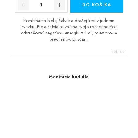
DO KOŠÍKA
Kombinácia bielej šalvie a dračej krvi v jednom
zväzku. Biela šalvia je známa svojou schopnosťou
odstraňovať negatívnu energiu z ľudí, priestorov a
predmetov. Dračia...
Kód:
478
Meditácia kadidlo