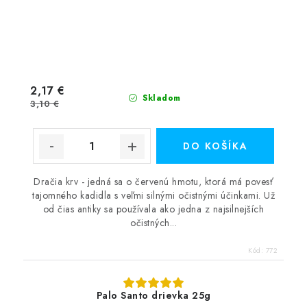
2,17 €
Skladom
3,10 €
DO KOŠÍKA
Dračia krv - jedná sa o červenú hmotu, ktorá má povesť
tajomného kadidla s veľmi silnými očistnými účinkami. Už
od čias antiky sa používala ako jedna z najsilnejších
očistných...
Kód:
772
Palo Santo drievka 25g