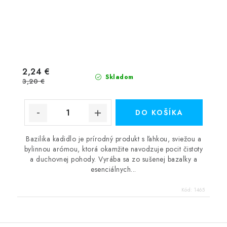
2,24 €
Skladom
3,20 €
DO KOŠÍKA
Bazilika kadidlo je prírodný produkt s ľahkou, sviežou a
bylinnou arómou, ktorá okamžite navodzuje pocit čistoty
a duchovnej pohody. Vyrába sa zo sušenej bazalky a
esenciálnych...
Kód:
1465