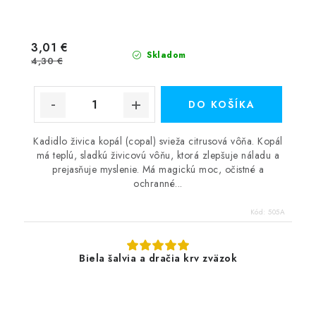
3,01 €
Skladom
4,30 €
DO KOŠÍKA
Kadidlo živica kopál (copal) svieža citrusová vôňa. Kopál
má teplú, sladkú živicovú vôňu, ktorá zlepšuje náladu a
prejasňuje myslenie. Má magickú moc, očistné a
ochranné...
Kód:
505A
Biela šalvia a dračia krv zväzok