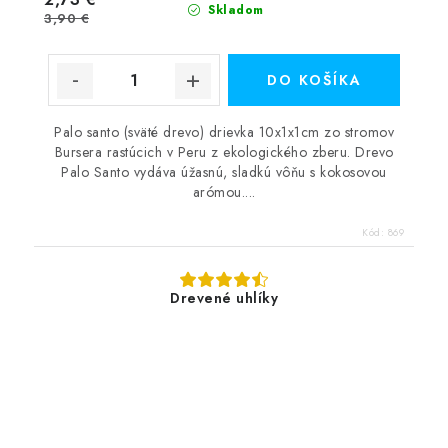
Skladom
3,90 €
DO KOŠÍKA
Palo santo (sväté drevo) drievka 10x1x1cm zo stromov
Bursera rastúcich v Peru z ekologického zberu. Drevo
Palo Santo vydáva úžasnú, sladkú vôňu s kokosovou
arómou....
Kód:
869
Drevené uhlíky