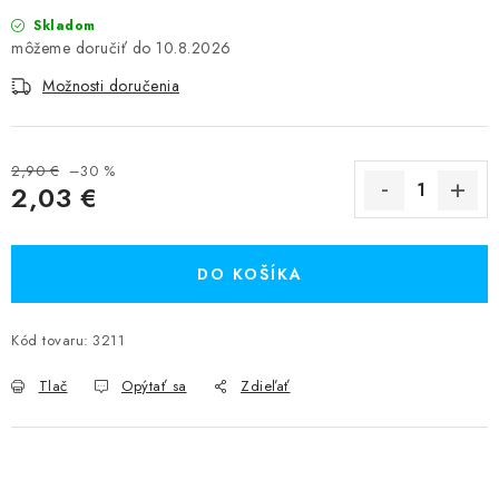
Skladom
10.8.2026
Možnosti doručenia
2,90 €
–30 %
2,03 €
Jednotková cena:
DO KOŠÍKA
Kód tovaru:
3211
Tlač
Opýtať sa
Zdieľať