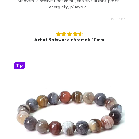
vínovými a svetlými odtieňmi. Jeho živá kresba pôsobí
energicky, pútavo a...
Kód:
6130
Achát Botswana náramok 10mm
Tip