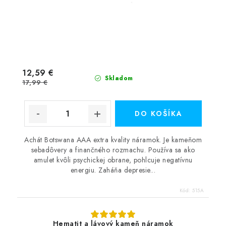
12,59 €
Skladom
17,99 €
DO KOŠÍKA
Achát Botswana AAA extra kvality náramok. Je kameňom
sebadôvery a finančného rozmachu. Používa sa ako
amulet kvôli psychickej obrane, pohlcuje negatívnu
energiu. Zaháňa depresie...
Kód:
515A
Hematit a lávový kameň náramok