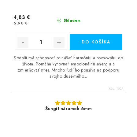
4,83 €
Skladom
6,90 €
DO KOŠÍKA
Sodalit má schopnosť prinášať harmóniu a rovnováhu do
života. Pomáha vyrovnať emocionálnu energiu a
zmierňovať stres. Mnoho ľudí ho používa na podporu
svojho duševného...
Kód:
130A
Šungit náramok 6mm