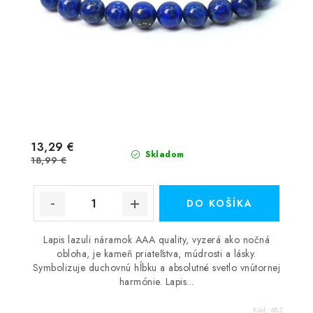
13,29 €
Skladom
18,99 €
DO KOŠÍKA
Lapis lazuli náramok AAA quality, vyzerá ako nočná
obloha, je kameň priateľstva, múdrosti a lásky.
Symbolizuje duchovnú hĺbku a absolutné svetlo vnútornej
harmónie. Lapis...
Kód:
682