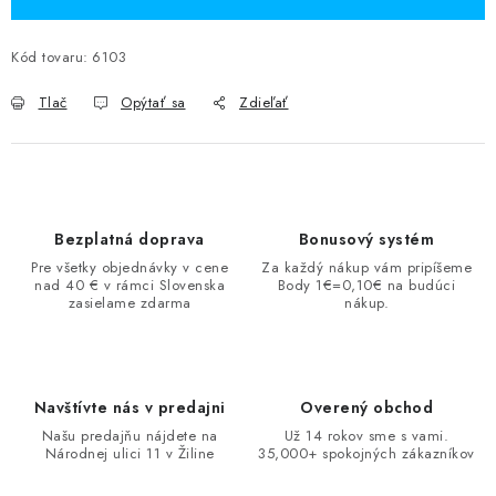
Kód tovaru:
6103
Tlač
Opýtať sa
Zdieľať
Bezplatná doprava
Bonusový systém
Pre všetky objednávky v cene
Za každý nákup vám pripíšeme
nad 40 € v rámci Slovenska
Body 1€=0,10€ na budúci
zasielame zdarma
nákup.
Navštívte nás v predajni
Overený obchod
Našu predajňu nájdete na
Už 14 rokov sme s vami.
Národnej ulici 11 v Žiline
35,000+ spokojných zákazníkov