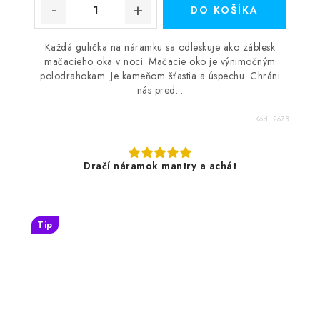
DO KOŠÍKA
Každá gulička na náramku sa odleskuje ako záblesk
mačacieho oka v noci. Mačacie oko je výnimočným
polodrahokam. Je kameňom šťastia a úspechu. Chráni
nás pred...
Kód:
267B
Dračí náramok mantry a achát
Tip