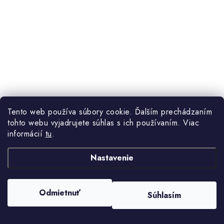
Tento web používa súbory cookie. Ďalším prechádzaním
tohto webu vyjadrujete súhlas s ich používaním. Viac
18,20 €
Skladom
informácií
tu
.
26 €
Nastavenie
DO KOŠÍKA
Krásny náramok s drakmi, mantrami, magnetickým
Odmietnuť
Súhlasím
hematitom a achátom čiernym. Drak je jedným z
najsilnejších a najšťastnejších zvierat čínskej mytológie.
Podporuje harmóniu a...