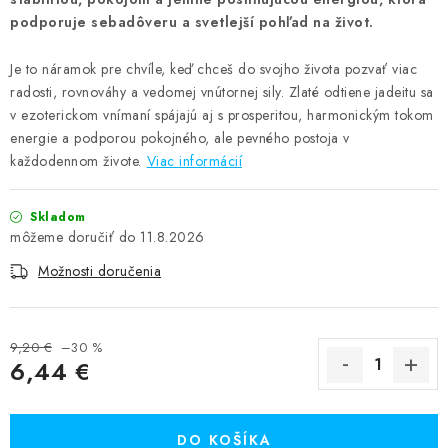
podporuje sebadôveru a svetlejší pohľad na život.
Je to náramok pre chvíle, keď chceš do svojho života pozvať viac
radosti, rovnováhy a vedomej vnútornej sily. Zlaté odtiene jadeitu sa
v ezoterickom vnímaní spájajú aj s prosperitou, harmonickým tokom
energie a podporou pokojného, ale pevného postoja v
každodennom živote.
Viac informácií
Skladom
11.8.2026
Možnosti doručenia
9,20 €
–30 %
6,44 €
Jednotková cena:
DO KOŠÍKA