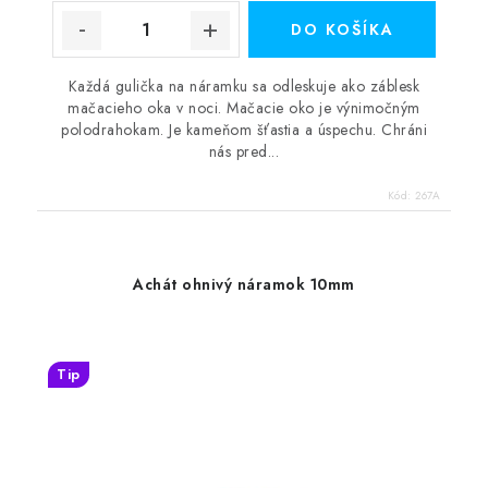
DO KOŠÍKA
Každá gulička na náramku sa odleskuje ako záblesk
mačacieho oka v noci. Mačacie oko je výnimočným
polodrahokam. Je kameňom šťastia a úspechu. Chráni
nás pred...
Kód:
267A
Achát ohnivý náramok 10mm
Tip