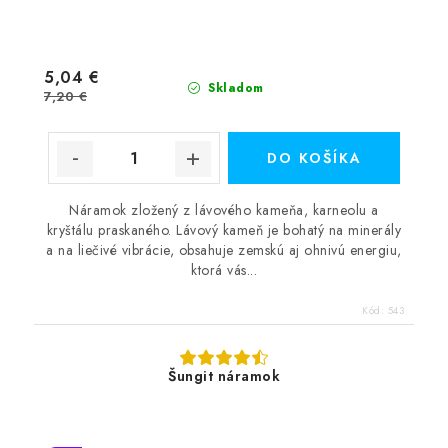
5,04 €
Skladom
7,20 €
DO KOŠÍKA
Náramok zložený z lávového kameňa, karneolu a
kryštálu praskaného. Lávový kameň je bohatý na minerály
a na liečivé vibrácie, obsahuje zemskú aj ohnivú energiu,
ktorá vás...
Kód:
543
Šungit náramok