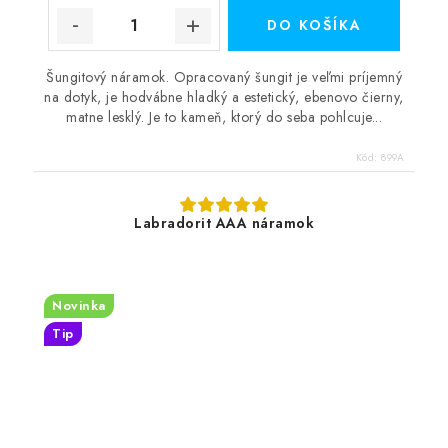
DO KOŠÍKA
Šungitový náramok. Opracovaný šungit je veľmi príjemný
na dotyk, je hodvábne hladký a estetický, ebenovo čierny,
matne lesklý. Je to kameň, ktorý do seba pohlcuje...
Kód:
899A
Labradorit AAA náramok
Novinka
Tip