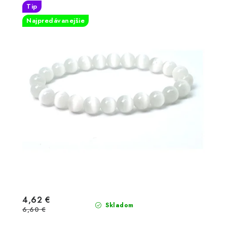
Tip
Najpredávanejšie
6,60 €
4,62 €
Skladom
6,60 €