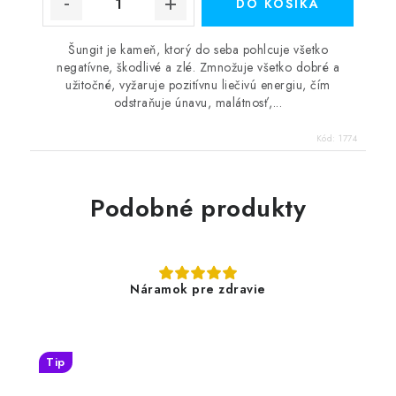
DO KOŠÍKA
Šungit je kameň, ktorý do seba pohlcuje všetko
negatívne, škodlivé a zlé. Zmnožuje všetko dobré a
užitočné, vyžaruje pozitívnu liečivú energiu, čím
odstraňuje únavu, malátnosť,...
Kód:
1774
Podobné produkty
Náramok pre zdravie
Tip