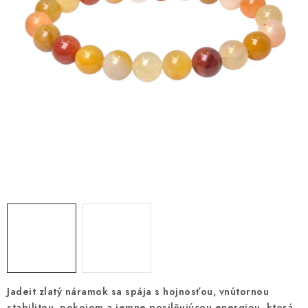
AMULETY A TALIZMANY
MANDALY
PODĽA OBLASTÍ
Prečo nakúpiť u nás?
Poradňa
Ako nakupovať
Obchodné podmienky
Podmienky ochrany osobných údajov
Kontakty
Doprava a platba
Certifikáty
Používanie súborov Cookies
Bonusový program
Vrátenie tovaru
Vrátenie tovaru / Moja objednávka
Recenzie zákazníkov
Jadeit zlatý náramok sa spája s hojnosťou, vnútornou
stabilitou, pokojom a jemne posilňujúcou energiou, ktorá