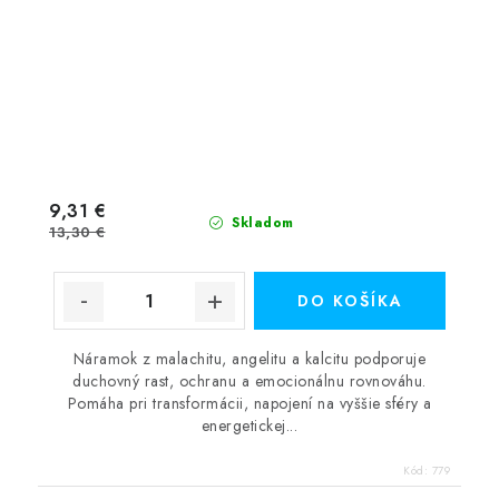
9,31 €
Skladom
13,30 €
DO KOŠÍKA
Náramok z malachitu, angelitu a kalcitu podporuje
duchovný rast, ochranu a emocionálnu rovnováhu.
Pomáha pri transformácii, napojení na vyššie sféry a
energetickej...
Kód:
779