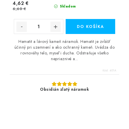
4,62 €
Skladom
6,60 €
DO KOŠÍKA
Hematit a lávový kameň náramok. Hematit je zvlášť
účinný pri uzemnení a ako ochranný kameň. Uvádza do
rovnováhy telo, myseľ i ducha. Odstraňuje všetko
nepriaznivé a...
Kód:
401A
Obsidián zlatý náramok