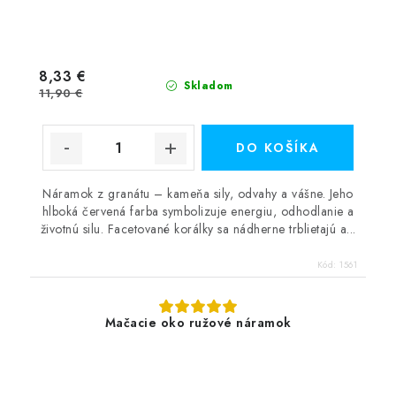
8,33 €
Skladom
11,90 €
DO KOŠÍKA
Náramok z granátu – kameňa sily, odvahy a vášne. Jeho
hlboká červená farba symbolizuje energiu, odhodlanie a
životnú silu. Facetované korálky sa nádherne trblietajú a...
Kód:
1561
Mačacie oko ružové náramok