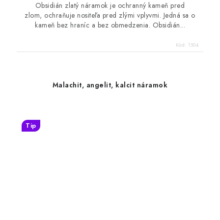
Obsidián zlatý náramok je ochranný kameň pred
zlom, ochraňuje nositeľa pred zlými vplyvmi. Jedná sa o
kameň bez hraníc a bez obmedzenia. Obsidián...
Kód:
1504
Malachit, angelit, kalcit náramok
Tip