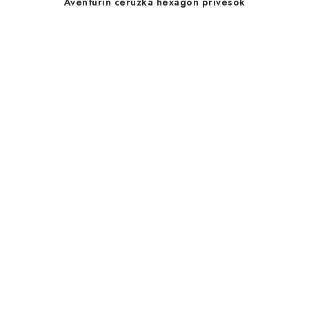
Aventurín ceruzka hexagón prívesok