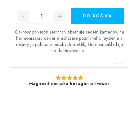
DO KOŠÍKA
Čakrový prívesok šesťhran obsahuje sedem kameňov, na
harmonizáciu čakier a udržanie pozitívneho myslenia a
nálady je jednou z mnohých praktík, ktoré sa zakladajú
na duchovných a...
Kód:
271
Magnezit ceruzka hexagón prívesok