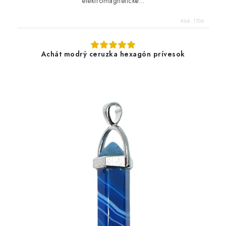
elektromagnetické...
Kód:
1706
Achát modrý ceruzka hexagón prívesok