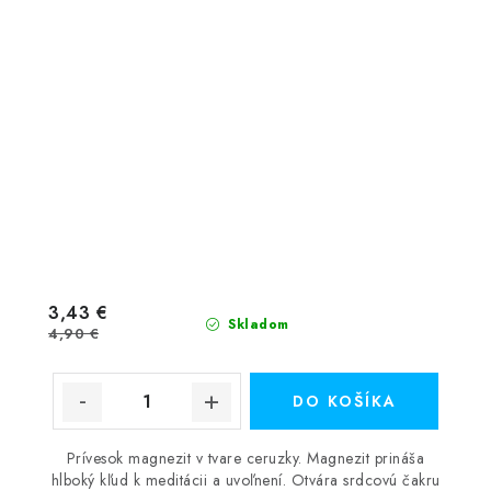
3,43 €
Skladom
4,90 €
DO KOŠÍKA
Prívesok magnezit v tvare ceruzky. Magnezit prináša
hlboký kľud k meditácii a uvoľnení. Otvára srdcovú čakru