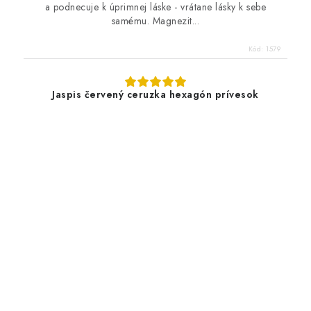
a podnecuje k úprimnej láske - vrátane lásky k sebe
samému. Magnezit...
Kód:
1579
Jaspis červený ceruzka hexagón prívesok