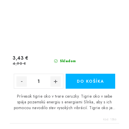
3,43 €
Skladom
4,90 €
DO KOŠÍKA
Prívesok tigrie oko v tvare ceruzky. Tigrie oko v sebe
spája pozemskú energiu s energiami Slnka, aby s ich
pomocou navodilo stav vysokých vibrácií. Tigrie oko je...
Kód:
1586