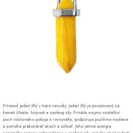
AMULETY A TALIZMANY
MANDALY
PODĽA OBLASTÍ
Prečo nakúpiť u nás?
Poradňa
Ako nakupovať
Obchodné podmienky
Podmienky ochrany osobných údajov
Kontakty
Doprava a platba
Certifikáty
Používanie súborov Cookies
Bonusový program
Vrátenie tovaru
Vrátenie tovaru / Moja objednávka
Recenzie zákazníkov
Prívesok jadeit žltý v tvare ceruzky. Jadeit žltý je považovaný za
kameň šťastia, hojnosti a osobnej sily. Prináša svojmu nositeľovi
pocit vnútorného pokoja a rovnováhy, podporuje pozitívne myslenie
a pomáha prekonávať strach a úzkosť. Jeho jemná energia