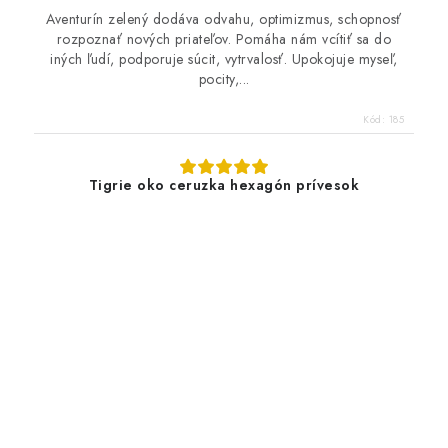
Aventurín zelený dodáva odvahu, optimizmus, schopnosť
rozpoznať nových priateľov. Pomáha nám vcítiť sa do
iných ľudí, podporuje súcit, vytrvalosť. Upokojuje myseľ,
pocity,...
Kód:
185
Tigrie oko ceruzka hexagón prívesok