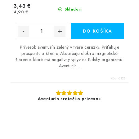
3,43 €
Skladom
4,90 €
DO KOŠÍKA
Prívesok aventurín zelený v tvare ceruzky. Priťahuje
prosperitu a šťastie. Absorbuje elektro magnetické
žiarenie, ktoré má negatívny vplyv na ľudský organizmu.
Aventurín...
Kód:
632B
Aventurín srdiečko prívesok