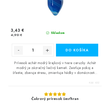
3,43 €
Skladom
4,90 €
DO KOŠÍKA
Prívesok achát modrý krajkový v tvare ceruzky. Achát
modrý je zázračný liečivý kameň. Zaisťuje pokoj a
šťastie, zbavuje stresu, zmierňuje hádky v domácnosti...
Kód:
632
Čakrový prívesok šesťhran