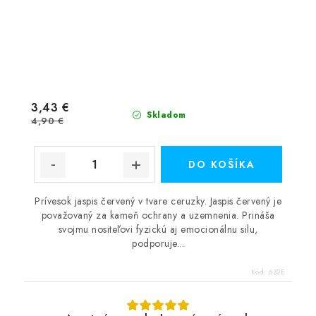
3,43 €
Skladom
4,90 €
DO KOŠÍKA
Prívesok jaspis červený v tvare ceruzky. Jaspis červený je
považovaný za kameň ochrany a uzemnenia. Prináša
svojmu nositeľovi fyzickú aj emocionálnu silu,
podporuje...
Kód:
632E