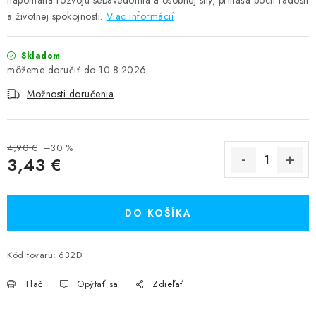
napomáha rozvoju sebavedomia a osobnej sily, prináša pocit radosti
a životnej spokojnosti.
Viac informácií
Skladom
10.8.2026
Možnosti doručenia
4,90 €
–30 %
3,43 €
Jednotková cena:
DO KOŠÍKA
Kód tovaru:
632D
Tlač
Opýtať sa
Zdieľať