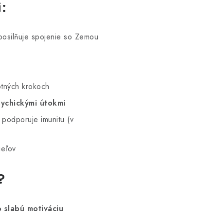
:
 posilňuje spojenie so Zemou
otných krokoch
ychickými útokmi
 podporuje imunitu (v
ieľov
?
 slabú motiváciu