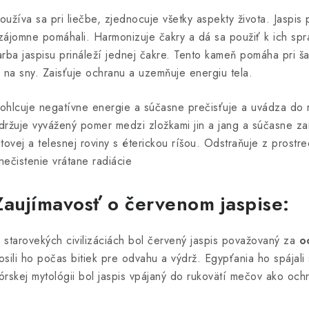
oužíva sa pri liečbe, zjednocuje všetky aspekty života. Jaspis
zájomne pomáhali. Harmonizuje čakry a dá sa použiť k ich sp
arba jaspisu prináleží jednej čakre. Tento kameň pomáha pri 
i na sny. Zaisťuje ochranu a uzemňuje energiu tela.
ohlcuje negatívne energie a súčasne prečisťuje a uvádza do r
držuje vyvážený pomer medzi zložkami jin a jang a súčasne za
itovej a telesnej roviny s éterickou ríšou. Odstraňuje z prostr
nečistenie vrátane radiácie
Zaujímavosť o červenom jaspise:
 starovekých civilizáciách bol červený jaspis považovaný za
o
osili ho počas bitiek pre odvahu a výdrž. Egypťania ho spájali
órskej mytológii bol jaspis vpájaný do rukovätí mečov ako och