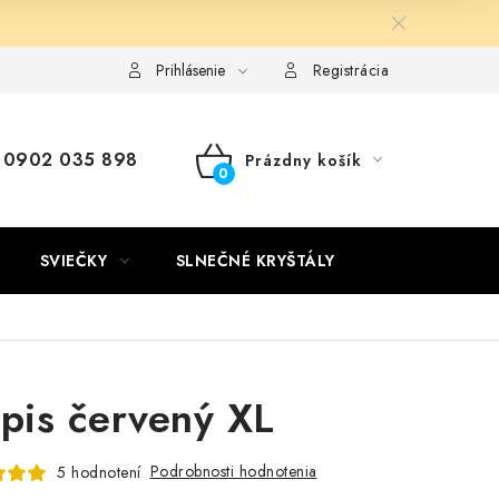
Kontakty
Doprava a platba
Certifikáty
Používanie súb
Prihlásenie
Registrácia
0902 035 898
Prázdny košík
NÁKUPNÝ
KOŠÍK
SVIEČKY
SLNEČNÉ KRYŠTÁLY
spis červený XL
Podrobnosti hodnotenia
5 hodnotení