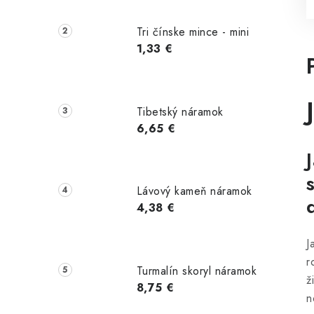
Tri čínske mince - mini
1,33 €
Tibetský náramok
6,65 €
Lávový kameň náramok
4,38 €
J
r
Turmalín skoryl náramok
ž
8,75 €
n