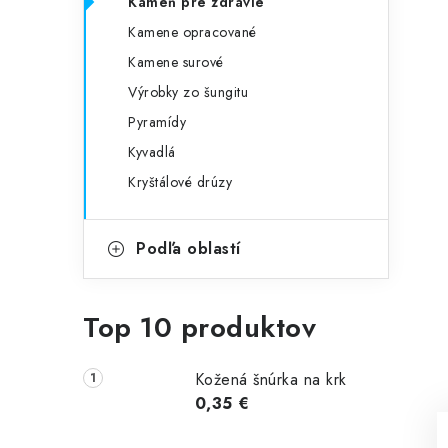
Kameň pre zdravie
Kamene opracované
Kamene surové
Výrobky zo šungitu
Pyramídy
Kyvadlá
Kryštálové drúzy
Podľa oblastí
Top 10 produktov
Kožená šnúrka na krk
0,35 €