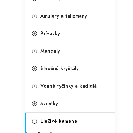
č
e
n
g
Amulety a talizmany
ý
ó
p
r
Prívesky
a
i
Mandaly
e
n
e
Slnečné kryštály
l
Vonné tyčinky a kadidlá
Sviečky
Liečivé kamene