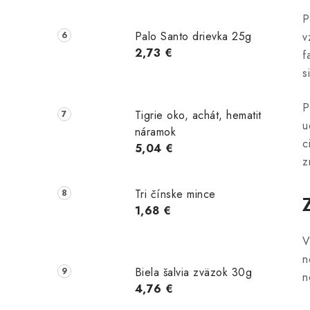
P
Palo Santo drievka 25g
v
2,73 €
f
s
P
Tigrie oko, achát, hematit
u
náramok
c
5,04 €
z
Tri čínske mince
1,68 €
V
n
Biela šalvia zväzok 30g
n
4,76 €