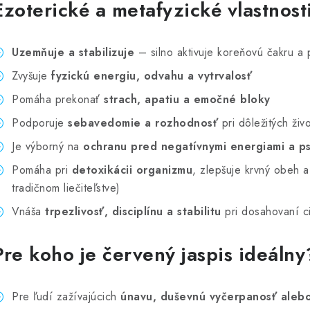
Ezoterické a metafyzické vlastnosti
Uzemňuje a stabilizuje
– silno aktivuje koreňovú čakru a
Zvyšuje
fyzickú energiu, odvahu a vytrvalosť
Pomáha prekonať
strach, apatiu a emočné bloky
Podporuje
sebavedomie a rozhodnosť
pri dôležitých živ
Je výborný na
ochranu pred negatívnymi energiami a ps
Pomáha pri
detoxikácii organizmu
, zlepšuje krvný obeh a
tradičnom liečiteľstve)
Vnáša
trpezlivosť, disciplínu a stabilitu
pri dosahovaní c
Pre koho je červený jaspis ideálny
Pre ľudí zažívajúcich
únavu, duševnú vyčerpanosť alebo