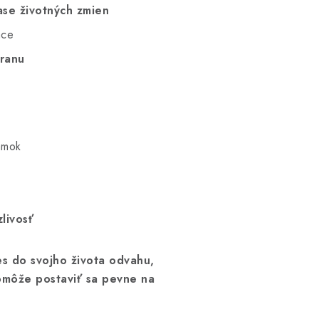
ase životných zmien
áce
hranu
amok
zlivosť
es do svojho života odvahu,
omôže postaviť sa pevne na