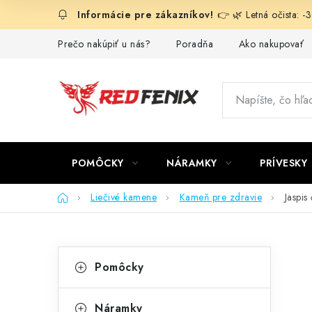
Prejsť
👉 🌿 Letná očista: 
na
obsah
Prečo nakúpiť u nás?
Poradňa
Ako nakupovať
POMÔCKY
NÁRAMKY
PRÍVESKY
Domov
Liečivé kamene
Kameň pre zdravie
Jaspis
B
K
Preskočiť
Pomôcky
kategórie
a
o
t
Náramky