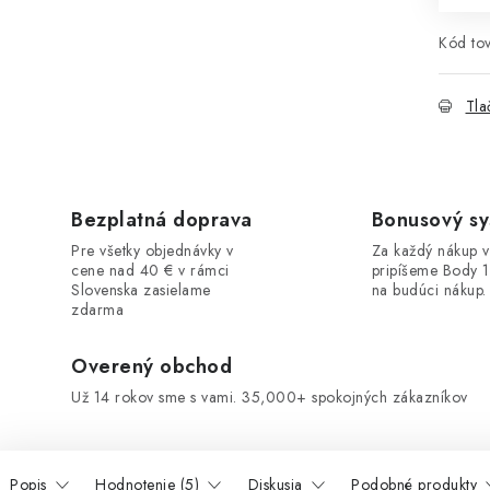
Kód tov
Tla
Bezplatná doprava
Bonusový s
Pre všetky objednávky v
Za každý nákup 
cene nad 40 € v rámci
pripíšeme Body 
Slovenska zasielame
na budúci nákup.
zdarma
Overený obchod
Už 14 rokov sme s vami. 35,000+ spokojných zákazníkov
Popis
Hodnotenie (5)
Diskusia
Podobné produkty