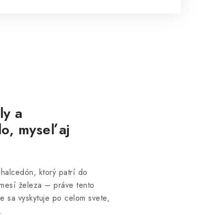
ly a
o, myseľ aj
chalcedón, ktorý patrí do
ímesí železa – práve tento
ode sa vyskytuje po celom svete,
.