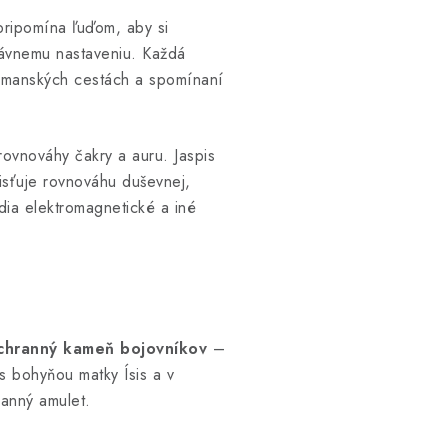
 pripomína ľuďom, aby si
rávnemu nastaveniu. Každá
šamanských cestách a spomínaní
ovnováhy čakry a auru. Jaspis
isťuje rovnováhu duševnej,
edia elektromagnetické a iné
chranný kameň bojovníkov
–
 s bohyňou matky Ísis a v
ranný amulet.