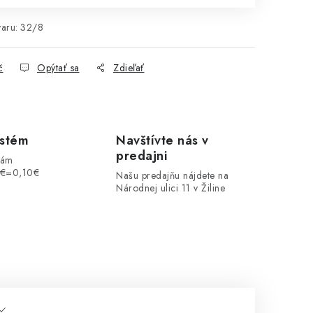
aru:
32/8
č
Opýtať sa
Zdieľať
ystém
Navštívte nás v
predajni
vám
1€=0,10€
Našu predajňu nájdete na
Národnej ulici 11 v Žiline