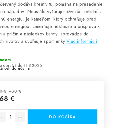
 červený dodáva kreativitu, pomáha na presadenie
ých nápadov. Neustále vyžaruje oživujúci očistnú a
nú energiu. Je kameňom, ktorý ochraňuje pred
vnou energiou, zmierňuje nešťastie a prispieva k
iu príčin a následkov karmy, sprevádza do
ch životov a uvoľňuje spomienky
Viac informácií
ladom
11.8.2026
žnosti doručenia
0 €
–30 %
,68 €
notková cena:
DO KOŠÍKA