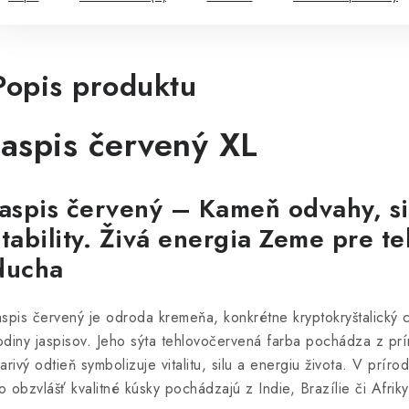
Popis produktu
Jaspis červený XL
Jaspis červený – Kameň odvahy, si
stability.
Živá energia Zeme pre tel
ducha
aspis červený je odroda kremeňa, konkrétne kryptokryštalický 
odiny jaspisov. Jeho sýta tehlovočervená farba pochádza z pr
iarivý odtieň symbolizuje vitalitu, silu a energiu života. V prír
o obzvlášť kvalitné kúsky pochádzajú z Indie, Brazílie či Afriky