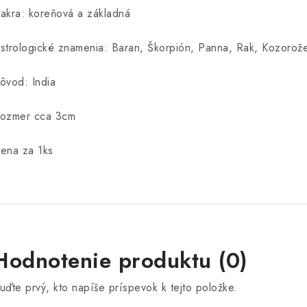
akra: koreňová a základná
strologické znamenia: Baran, Škorpión, Panna, Rak, Kozoro
ôvod: India
ozmer cca 3cm
ena za 1ks
V
Hodnotenie produktu (0)
ý
uďte prvý, kto napíše príspevok k tejto položke.
p