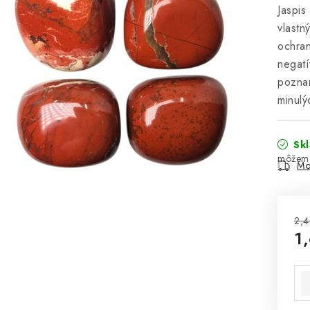
Jaspis
vlastn
ochran
negatí
poznan
minulý
Sk
Mo
2,4
1
Jed