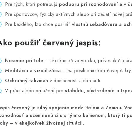
Pre tých, ktorí potrebujú
podporu pri rozhodovaní a v č
Pre športovcov, fyzicky aktívnych alebo pri začatí novej pr
Pre každého, kto chce posilniť
vlastnú sebadôveru a oc
Ako použiť červený jaspis:
Nosenie pri tele
– ako kameň vo vrecku, prívesok či nár
Meditácia a vizualizácia
– na posilnenie koreňovej čakry
Ochranný talizman
v domácnosti alebo aute
V práci alebo pri učení pre
stabilitu, sústredenie a trpe
aspis červený je silný spojenie medzi telom a Zemou. Vn
ozhodnosť a uzemnenú silu s týmto kameňom, ktorý ti p
ohy – v akejkoľvek životnej situácii.