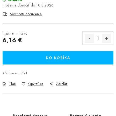
Skladom
10.8.2026
Možnosti doručenia
8,80 €
–30 %
6,16 €
Jednotková cena:
DO KOŠÍKA
Kód tovaru:
591
Tlač
Opýtať sa
Zdieľať
Bezplatná doprava
Bonusový systém