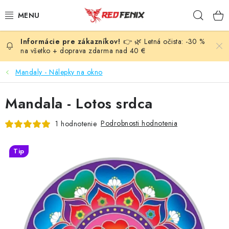
Prejsť
Hľad
na
obsah
👉 🌿 Letná očista: -30 %
POMÔCKY
na všetko + doprava zdarma nad 40 €
NÁRAMKY
Mandaly - Nálepky na okno
PRÍVESKY
Mandala - Lotos srdca
LIEČIVÉ KAMENE
Podrobnosti hodnotenia
1 hodnotenie
VONNÉ TYČINKY A KADIDLÁ
Tip
8,80 €
SVIEČKY
SLNEČNÉ KRYŠTÁLY