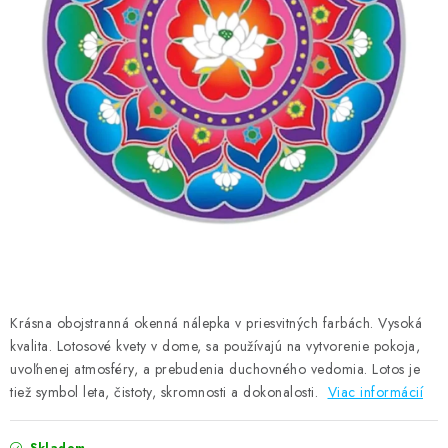
AMULETY A TALIZMANY
MANDALY
PODĽA OBLASTÍ
Prečo nakúpiť u nás?
Poradňa
Ako nakupovať
Obchodné podmienky
Podmienky ochrany osobných údajov
Kontakty
Doprava a platba
Certifikáty
Používanie súborov Cookies
Bonusový program
Vrátenie tovaru
Vrátenie tovaru / Moja objednávka
Recenzie zákazníkov
Krásna obojstranná okenná nálepka v priesvitných farbách.
Vysoká
kvalita.
Lotosové kvety v dome, sa používajú na vytvorenie pokoja,
uvoľnenej atmosféry, a prebudenia duchovného vedomia.
Lotos
je
tiež symbol leta, čistoty, skromnosti a dokonalosti
.
Viac informácií