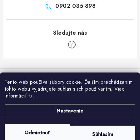
0902 035 898
Z
á
Informácie pre vás
p
Tento web používa súbory cookie. Ďalším prechádzaním
ä
tohto webu vyjadrujete súhlas s ich používaním. Viac
Prečo nakúpiť u nás?
Naša predajňa
t
informácií
tu
.
Poradňa
i
Naše predajne
Facebook
Nastavenie
e
Ako nakupovať
O nás
Obchodné podmienky
Copyright 2026
Feng Šuej Obchod
. Všetky práva vyhradené.
Upraviť
Odmietnuť
Súhlasím
nastavenie cookies
Podmienky ochrany osobných údajov