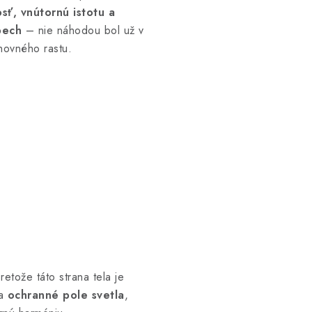
osť, vnútornú istotu a
pech
– nie náhodou bol už v
ovného rastu.
pretože táto strana tela je
ra
ochranné pole svetla
,