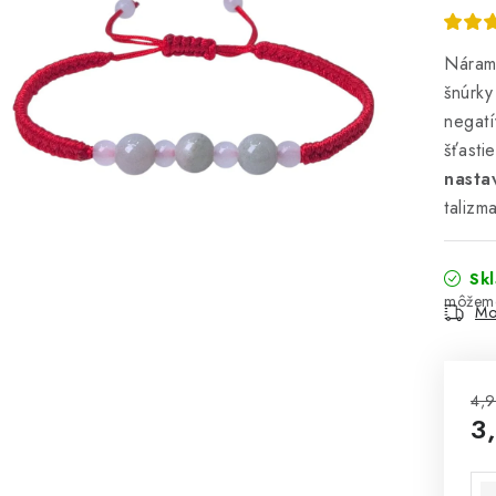
Náramo
šnúrky
negatí
šťasti
nasta
talizm
Sk
Mo
4,9
3
Jed