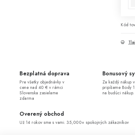
Kód tov
Tla
Bezplatná doprava
Bonusový s
Pre všetky objednávky v
Za každý nákup 
cene nad 40 € v rámci
pripíšeme Body 
Slovenska zasielame
na budúci nákup.
zdarma
Overený obchod
Už 14 rokov sme s vami. 35,000+ spokojných zákazníkov