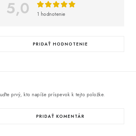
5,0
s
1 hodnotenie
h
o
d
PRIDAŤ HODNOTENIE
n
o
e
n
uďte prvý, kto napíše príspevok k tejto položke.
PRIDAŤ KOMENTÁR