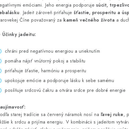
egatívnymi emóciami. Jeho energia podporuje
súcit, trpezliv
ebalásku
. Jadeit zároveň priťahuje
šťastie, prosperitu a ús
tarovekej Číne považovaný za
kameň večného života
a duch
✨
Účinky jadeitu:
chráni pred negatívnou energiou a urieknutím
pomáha nájsť vnútorný pokoj a stabilitu
priťahuje šťastie, harmóniu a prosperitu
upokojuje emócie a podporuje lásku k sebe samému
posilňuje srdcovú čakru a otvára srdce pre dobré energie
aujímavosť:
odľa starej tradície sa červený náramok nosí na
ľavej ruke
, 
ližšie k srdcu a prijíma energiu. V kombinácii s jadeitom vytvá