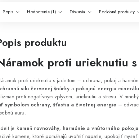
Popis
Hodnotenie (1)
Diskusia
Podobné produkty
Popis produktu
Náramok proti urieknutiu s 
áramok proti urieknutiu s jadeitom – ochrana, pokoj a harmón
chrannú silu červenej šnúrky
a
pokojnú energiu minerálu
alizman proti negatívnym vplyvom, urieknutiu a stresu. V mnohý
iť symbolom ochrany, šťastia a životnej energie
– odvraci
sobnú auru.
adeit je
kameň rovnováhy, harmónie a vnútorného pokoja
iečivé kamene, ktoré pomáhajú uvoľniť napätie, upokojiť myseľ