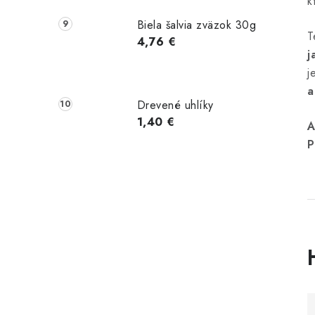
k
Biela šalvia zväzok 30g
T
4,76 €
j
j
a
Drevené uhlíky
1,40 €
A
P