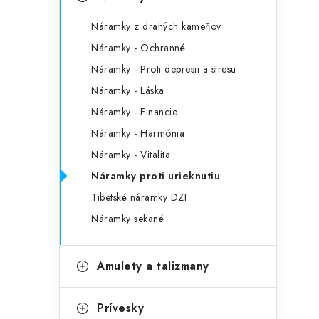
č
e
n
Náramky z drahých kameňov
g
ý
Náramky - Ochranné
ó
Náramky - Proti depresii a stresu
p
r
Náramky - Láska
a
i
Náramky - Financie
e
n
Náramky - Harmónia
e
Náramky - Vitalita
Náramky proti urieknutiu
l
Tibetské náramky DZI
Náramky sekané
Amulety a talizmany
Prívesky