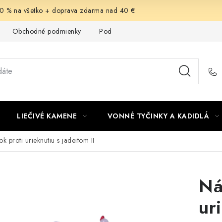
-30 % na všetko + doprava zdarma nad 40 €
Obchodné podmienky
Podmienky ochrany osobných údajov
LIEČIVÉ KAMENE
VONNÉ TYČINKY A KADIDLÁ
 proti urieknutiu s jadeitom II
Ná
ur