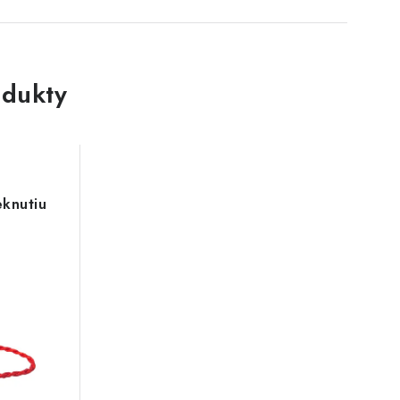
dukty
eknutiu