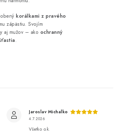
ornú harmóniu.
dobený
korálkami z pravého
mu zápästiu. Svojím
ny aj mužov – ako
ochranný
ťastia
.
Jaroslav Michalko
4.7.2026
Všetko o.k.