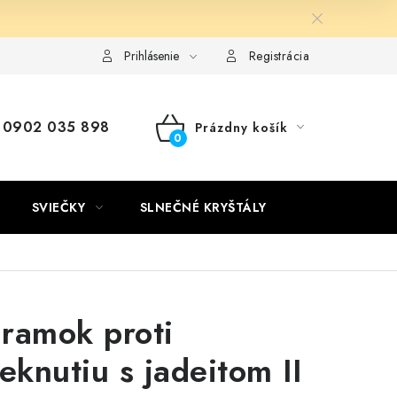
Kontakty
Doprava a platba
Certifikáty
Používanie súb
Prihlásenie
Registrácia
0902 035 898
Prázdny košík
NÁKUPNÝ
KOŠÍK
SVIEČKY
SLNEČNÉ KRYŠTÁLY
ramok proti
ieknutiu s jadeitom II