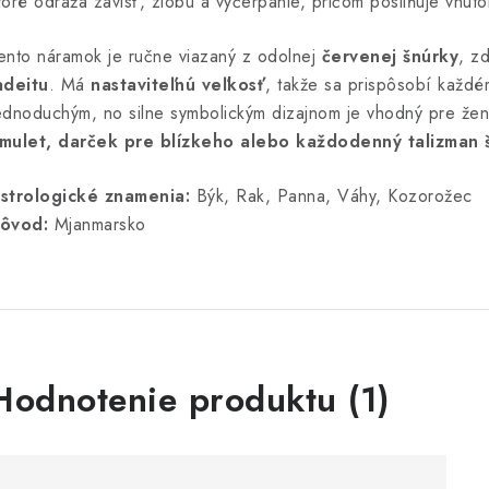
toré odráža závisť, zlobu a vyčerpanie, pričom posilňuje vnút
ento náramok je ručne viazaný z odolnej
červenej šnúrky
, z
adeitu
. Má
nastaviteľnú veľkosť
, takže sa prispôsobí každé
ednoduchým, no silne symbolickým dizajnom je vhodný pre že
mulet, darček pre blízkeho alebo každodenný talizman š
strologické znamenia:
Býk, Rak, Panna, Váhy, Kozorožec
ôvod:
Mjanmarsko
V
Hodnotenie produktu (1)
ý
p