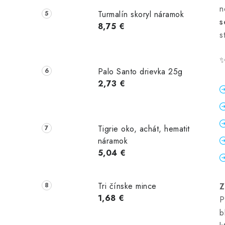
n
Turmalín skoryl náramok
s
8,75 €
s
Palo Santo drievka 25g
2,73 €
Tigrie oko, achát, hematit
náramok
5,04 €
Tri čínske mince
Z
1,68 €
P
b