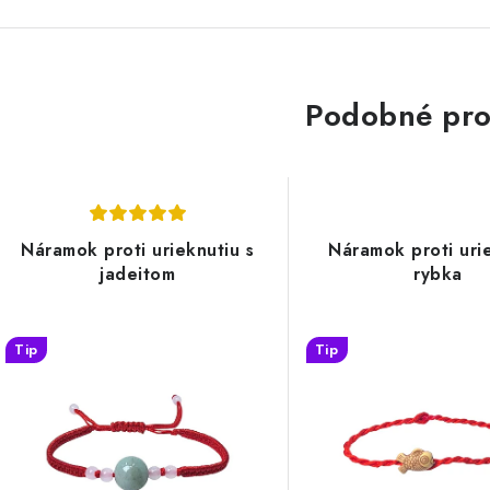
Podobné pro
Náramok proti urieknutiu s
Náramok proti uri
jadeitom
rybka
Tip
Tip
4,99 €