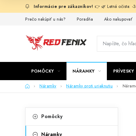
Prejsť
👉 🌿 Letná očista: 
na
obsah
Prečo nakúpiť u nás?
Poradňa
Ako nakupovať
POMÔCKY
NÁRAMKY
PRÍVESKY
Domov
Náramky
Náramky proti urieknutiu
Náramok
B
K
Preskočiť
Pomôcky
kategórie
a
o
t
Náramky