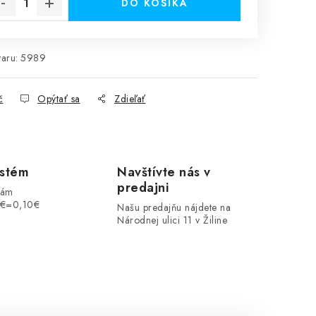
DO KOŠÍKA
aru:
5989
č
Opýtať sa
Zdieľať
ystém
Navštívte nás v
predajni
vám
1€=0,10€
Našu predajňu nájdete na
Národnej ulici 11 v Žiline