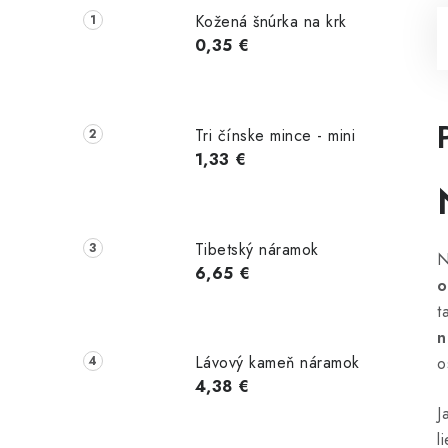
Kožená šnúrka na krk
0,35 €
Tri čínske mince - mini
1,33 €
Tibetský náramok
N
6,65 €
o
t
n
Lávový kameň náramok
o
4,38 €
J
l