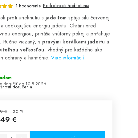
Podrobnosti hodnotenia
1 hodnotenie
k proti urieknutiu s
jadeitom
spája silu červenej
 a upokojujúcu energiu jadeitu. Chráni pred
vnou energiou, prináša vnútorný pokoj a priťahuje
e. Ručne viazaný, s
pravými korálkami jadeitu
a
viteľnou veľkosťou
, vhodný pre každého ako
an ochrany a harmónie.
Viac informácií
ladom
10.8.2026
žnosti doručenia
9 €
–30 %
,49 €
notková cena: