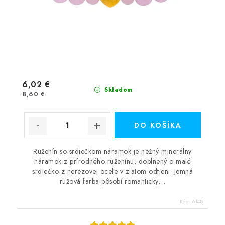
6,02 €
Skladom
8,60 €
DO KOŠÍKA
Ruženín so srdiečkom náramok je nežný minerálny
náramok z prírodného ruženínu, doplnený o malé
srdiečko z nerezovej ocele v zlatom odtieni. Jemná
ružová farba pôsobí romanticky,...
Kód:
6148