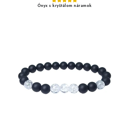
Ónyx s kryštálom náramok