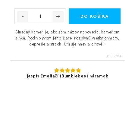
DO KOŠÍKA
Slnečný kameň je, ako sám názov napovedá, kameňom
slnka. Pod vplyvom jeho žiare, rozplynú všetky chmáry,
depresie a strach. Utišuje hnev a citové...
Kód:
622A
Jaspis čmeliačí (Bumblebee) náramok