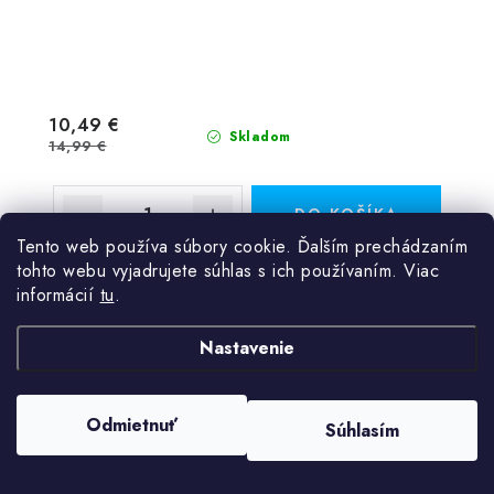
10,49 €
Skladom
14,99 €
DO KOŠÍKA
Tento web používa súbory cookie. Ďalším prechádzaním
tohto webu vyjadrujete súhlas s ich používaním. Viac
Kalcit modrý náramok AAA kvality. Modrý kalcit vyžaruje
informácií
upokojujúcu energiu, ktorá pomáha zmierniť stres,
tu
.
nervozitu a emočné napätie. Prináša pocit mieru a
stability, čím...
Nastavenie
Kód:
557
Odmietnuť
Súhlasím