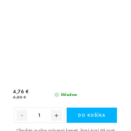
4,76 €
Skladom
6,80 €
DO KOŠÍKA
Obsidián je silne ochranný kameň, ktorý tvorí štít proti