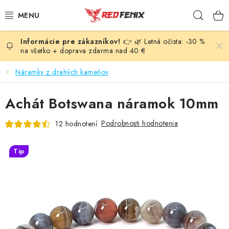
Prejsť
Hľad
na
obsah
👉 🌿 Letná očista: -30 %
POMÔCKY
na všetko + doprava zdarma nad 40 €
NÁRAMKY
Náramky z drahých kameňov
PRÍVESKY
Achát Botswana náramok 10mm
LIEČIVÉ KAMENE
Podrobnosti hodnotenia
12 hodnotení
VONNÉ TYČINKY A KADIDLÁ
Tip
SVIEČKY
SLNEČNÉ KRYŠTÁLY