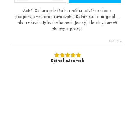
Achát Sakura prináša harmóniu, otvára srdce a
podporuje vnútornú rovnováhu. Každý kus je originál –
ako rozkvitnutý kvet v kameni. Jemný, ale silný kameň
obnovy a pokoja.
Kód:
624
Spinel náramok