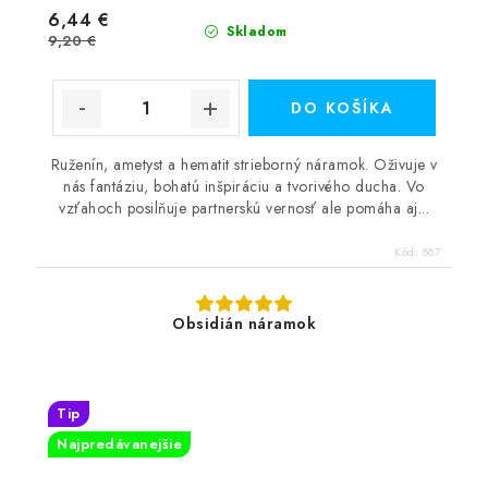
6,44 €
Skladom
9,20 €
DO KOŠÍKA
Ruženín, ametyst a hematit strieborný náramok. Oživuje v
nás fantáziu, bohatú inšpiráciu a tvorivého ducha. Vo
vzťahoch posilňuje partnerskú vernosť ale pomáha aj...
Kód:
887
Obsidián náramok
Tip
Najpredávanejšie