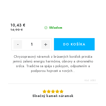
10,43 €
Skladom
14,90 €
DO KOŠÍKA
Chryzoprasový náramok z brúsených korálok prináša
jemnú zelenú energiu harmónie, obnovy a otvoreného
srdca. Tradične sa spája s pokojom, odpustením a
podporou hojnosti a nových...
Kód:
6085
Slnečný kameň náramok