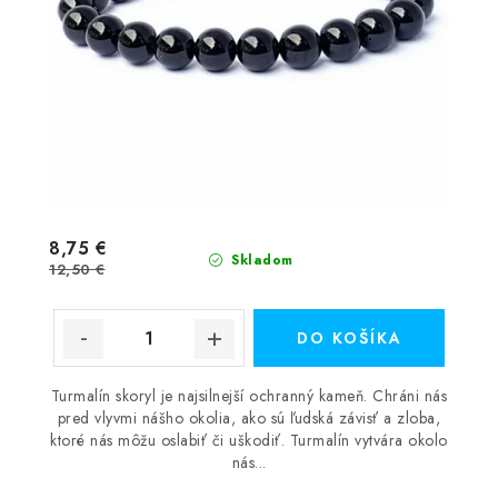
8,75 €
Skladom
12,50 €
DO KOŠÍKA
Turmalín skoryl je najsilnejší ochranný kameň. Chráni nás
pred vlyvmi nášho okolia, ako sú ľudská závisť a zloba,
ktoré nás môžu oslabiť či uškodiť. Turmalín vytvára okolo
nás...