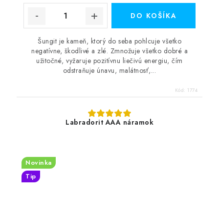
DO KOŠÍKA
Šungit je kameň, ktorý do seba pohlcuje všetko
negatívne, škodlivé a zlé. Zmnožuje všetko dobré a
užitočné, vyžaruje pozitívnu liečivú energiu, čím
odstraňuje únavu, malátnosť,...
Kód:
1774
Labradorit AAA náramok
Novinka
Tip