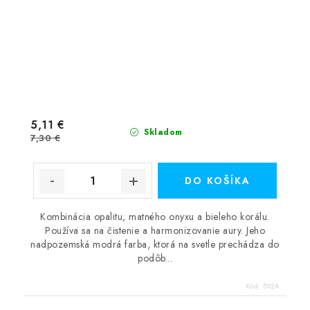
5,11 €
Skladom
7,30 €
DO KOŠÍKA
Kombinácia opalitu, matného onyxu a bieleho korálu.
Používa sa na čistenie a harmonizovanie aury. Jeho
nadpozemská modrá farba, ktorá na svetle prechádza do
podôb...
Kód:
592A