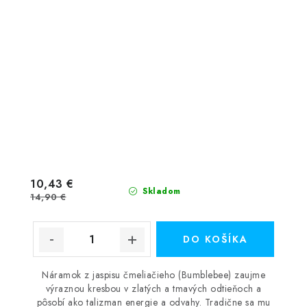
10,43 €
Skladom
14,90 €
DO KOŠÍKA
Náramok z jaspisu čmeliačieho (Bumblebee) zaujme
výraznou kresbou v zlatých a tmavých odtieňoch a
pôsobí ako talizman energie a odvahy. Tradične sa mu