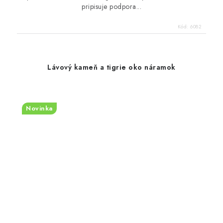
pripisuje podpora...
Kód:
6082
Lávový kameň a tigrie oko náramok
Novinka