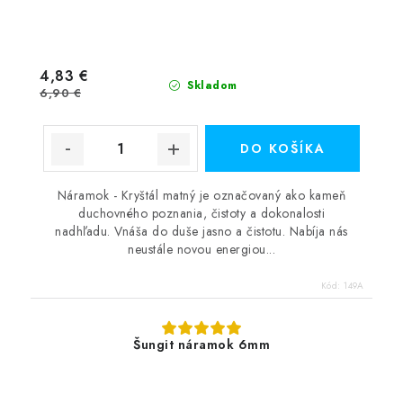
4,83 €
Skladom
6,90 €
DO KOŠÍKA
Náramok - Kryštál matný je označovaný ako kameň
duchovného poznania, čistoty a dokonalosti
nadhľadu. Vnáša do duše jasno a čistotu. Nabíja nás
neustále novou energiou...
Kód:
149A
Šungit náramok 6mm