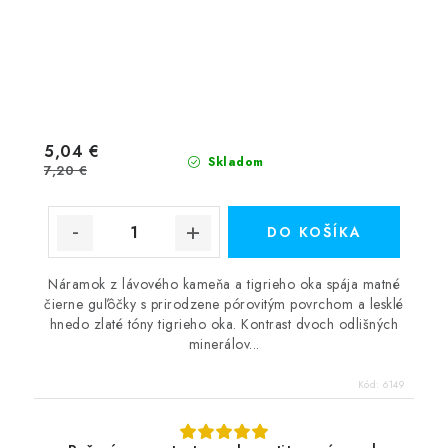
5,04 €
Skladom
7,20 €
DO KOŠÍKA
Náramok z lávového kameňa a tigrieho oka spája matné
čierne guľôčky s prirodzene pórovitým povrchom a lesklé
hnedo zlaté tóny tigrieho oka. Kontrast dvoch odlišných
minerálov...
Kód:
6149