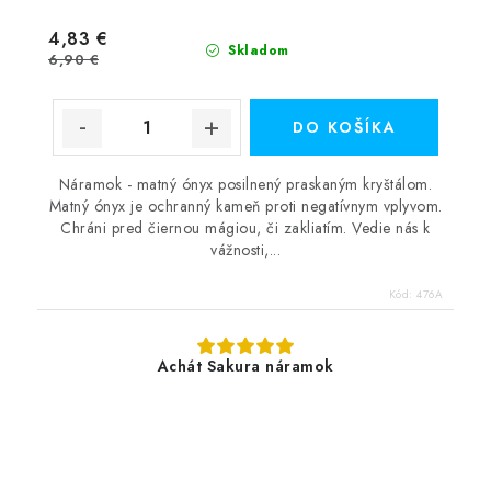
4,83 €
Skladom
6,90 €
DO KOŠÍKA
Náramok - matný ónyx posilnený praskaným kryštálom.
Matný ónyx je ochranný kameň proti negatívnym vplyvom.
Chráni pred čiernou mágiou, či zakliatím. Vedie nás k
vážnosti,...
Kód:
476A
Achát Sakura náramok