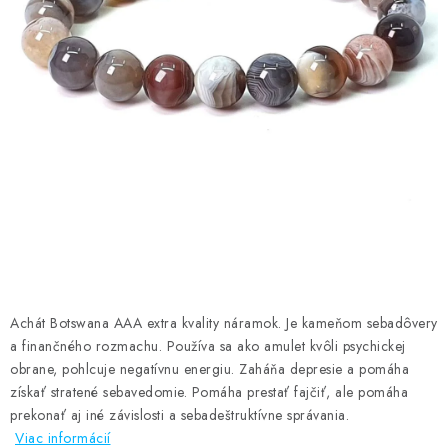
AMULETY A TALIZMANY
MANDALY
PODĽA OBLASTÍ
Prečo nakúpiť u nás?
Poradňa
Ako nakupovať
Obchodné podmienky
Podmienky ochrany osobných údajov
Kontakty
Doprava a platba
Certifikáty
Používanie súborov Cookies
Bonusový program
Vrátenie tovaru
Vrátenie tovaru / Moja objednávka
Recenzie zákazníkov
Achát Botswana AAA extra kvality náramok. Je kameňom sebadôvery
a finančného rozmachu. Používa sa ako amulet kvôli psychickej
obrane, pohlcuje negatívnu energiu. Zaháňa depresie a pomáha
získať stratené sebavedomie. Pomáha prestať fajčiť, ale pomáha
prekonať aj iné závislosti a sebadeštruktívne správania.
Viac informácií