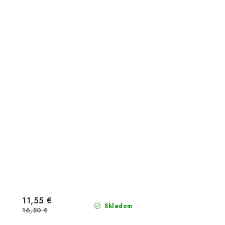
11,55 €
Skladom
16,50 €