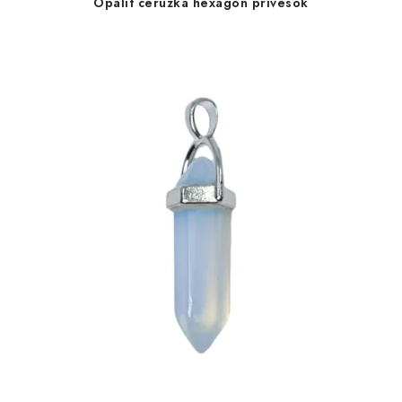
Opalit ceruzka hexagón prívesok