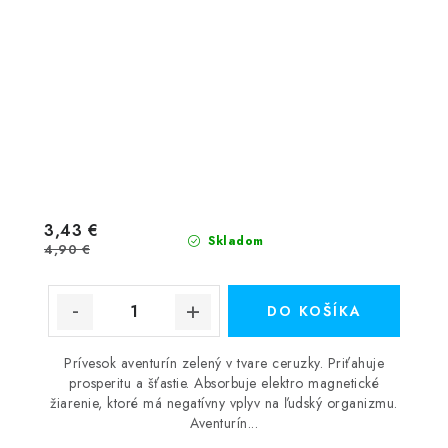
3,43 €
Skladom
4,90 €
DO KOŠÍKA
Prívesok aventurín zelený v tvare ceruzky. Priťahuje
prosperitu a šťastie. Absorbuje elektro magnetické
žiarenie, ktoré má negatívny vplyv na ľudský organizmu.
Aventurín...