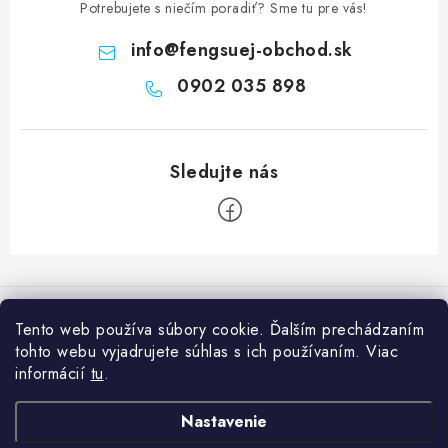
Potrebujete s niečím poradiť? Sme tu pre vás!
info
@
fengsuej-obchod.sk
0902 035 898
Z
á
Informácie pre vás
p
Tento web používa súbory cookie. Ďalším prechádzaním
ä
tohto webu vyjadrujete súhlas s ich používaním. Viac
Prečo nakúpiť u nás?
Naša predajňa
t
informácií
tu
.
Poradňa
i
Naše predajne
Facebook
Nastavenie
e
Ako nakupovať
O nás