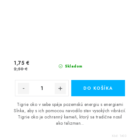
1,75 €
Skladom
2,50 €
DO KOŠÍKA
Tigrie oko v sebe spája pozemskú energiu s energiami
Slnka, aby s ich pomocou navodilo stav vysokých vibrácií.
Tigrie oko je ochranný kameň, ktorý sa tradične nosil
ako talizman...
Kód:
1603