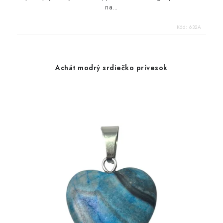
na...
Kód:
632A
Achát modrý srdiečko prívesok