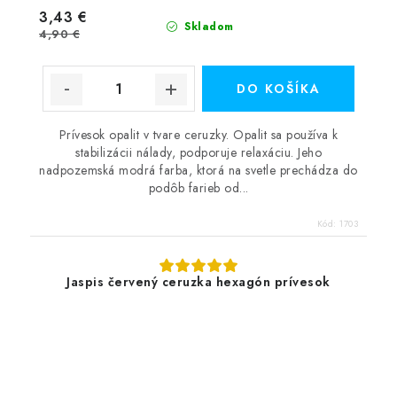
3,43 €
Skladom
4,90 €
DO KOŠÍKA
Prívesok opalit v tvare ceruzky. Opalit sa používa k
stabilizácii nálady, podporuje relaxáciu. Jeho
nadpozemská modrá farba, ktorá na svetle prechádza do
podôb farieb od...
Kód:
1703
Jaspis červený ceruzka hexagón prívesok