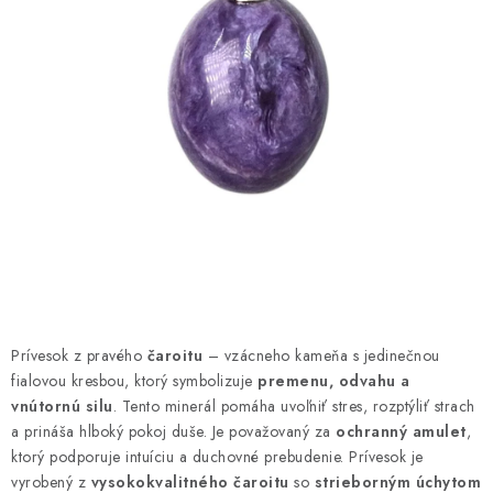
AMULETY A TALIZMANY
MANDALY
PODĽA OBLASTÍ
Prečo nakúpiť u nás?
Poradňa
Ako nakupovať
Obchodné podmienky
Podmienky ochrany osobných údajov
Kontakty
Doprava a platba
Certifikáty
Používanie súborov Cookies
Bonusový program
Vrátenie tovaru
Vrátenie tovaru / Moja objednávka
Recenzie zákazníkov
Prívesok z pravého
čaroitu
– vzácneho kameňa s jedinečnou
fialovou kresbou, ktorý symbolizuje
premenu, odvahu a
vnútornú silu
. Tento minerál pomáha uvoľniť stres, rozptýliť strach
a prináša hlboký pokoj duše. Je považovaný za
ochranný amulet
,
ktorý podporuje intuíciu a duchovné prebudenie. Prívesok je
vyrobený z
vysokokvalitného čaroitu
so
strieborným úchytom