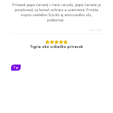
Prívesok jaspis červený v tvare ceruzky. Jaspis červený je
považovaný za kameň ochrany a uzemnenia. Prináša
svojmu nositeľovi fyzickú aj emocionálnu silu,
podporuje...
Kód:
632E
Tigrie oko srdiečko prívesok
Tip