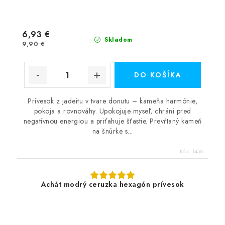
6,93 €
Skladom
9,90 €
DO KOŠÍKA
Prívesok z jadeitu v tvare donutu – kameňa harmónie,
pokoja a rovnováhy. Upokojuje myseľ, chráni pred
negatívnou energiou a priťahuje šťastie. Prevŕtaný kameň
na šnúrke s...
Kód:
1458
Achát modrý ceruzka hexagón prívesok