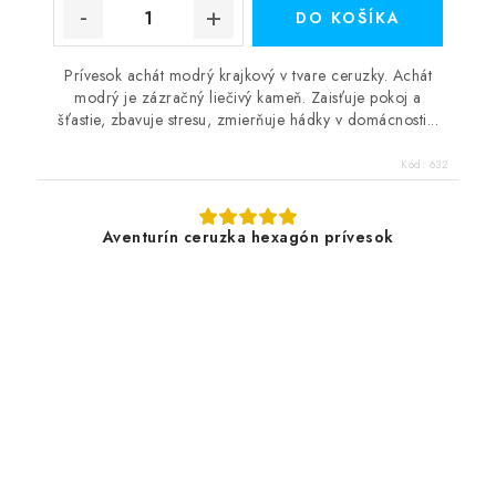
DO KOŠÍKA
Prívesok achát modrý krajkový v tvare ceruzky. Achát
modrý je zázračný liečivý kameň. Zaisťuje pokoj a
šťastie, zbavuje stresu, zmierňuje hádky v domácnosti...
Kód:
632
Aventurín ceruzka hexagón prívesok