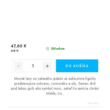
47,60 €
Skladom
68 €
DO KOŠÍKA
Mocné levy zo zeleného jadeitu sú exkluzívne figúrky
predstavujúce ochranu, rovnováhu a silu. Samec drží
pod labou guľu ako symbol moci, zatiaľ čo samica chráni
mláďa, čo...
Kód:
0077