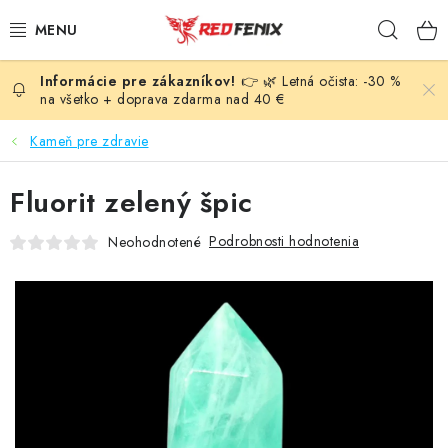
Prejsť
Hľad
na
obsah
👉 🌿 Letná očista: -30 %
POMÔCKY
na všetko + doprava zdarma nad 40 €
NÁRAMKY
Kameň pre zdravie
PRÍVESKY
Fluorit zelený špic
LIEČIVÉ KAMENE
Podrobnosti hodnotenia
Neohodnotené
VONNÉ TYČINKY A KADIDLÁ
SVIEČKY
SLNEČNÉ KRYŠTÁLY