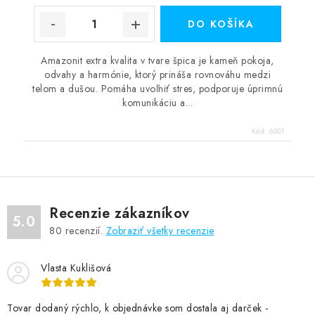
DO KOŠÍKA
Amazonit extra kvalita v tvare špica je kameň pokoja,
odvahy a harmónie, ktorý prináša rovnováhu medzi
telom a dušou. Pomáha uvoľniť stres, podporuje úprimnú
komunikáciu a...
Kód:
6001
Recenzie zákazníkov
5.0
80
recenzií.
Zobraziť všetky recenzie
Vlasta Kuklišová
Tovar dodaný rýchlo, k objednávke som dostala aj darček -