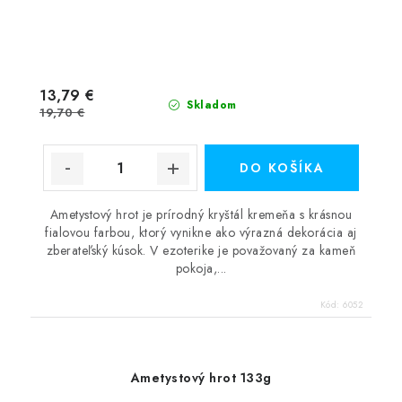
13,79 €
Skladom
19,70 €
DO KOŠÍKA
Ametystový hrot je prírodný kryštál kremeňa s krásnou
fialovou farbou, ktorý vynikne ako výrazná dekorácia aj
zberateľský kúsok. V ezoterike je považovaný za kameň
pokoja,...
Kód:
6052
Ametystový hrot 133g