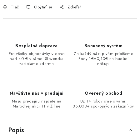
Tlač
Opýtať sa
Zdieľať
Bezplatná doprava
Bonusový systém
Pre všetky objednávky v cene
Za každý nákup vám pripíšeme
nad 40 € v rámci Slovenska
Body 1€=0,10€ na budúci
zasielame zdarma
nákup.
Navštívte nás v predajni
Overený obchod
Našu predajňu nájdete na
Už 14 rokov sme s vami.
Národnej ulici 11 v Žiline
35,000+ spokojných zákazníkov
Popis