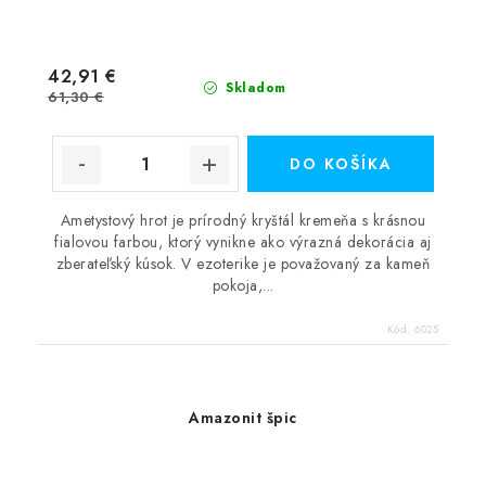
42,91 €
Skladom
61,30 €
DO KOŠÍKA
Ametystový hrot je prírodný kryštál kremeňa s krásnou
fialovou farbou, ktorý vynikne ako výrazná dekorácia aj
zberateľský kúsok. V ezoterike je považovaný za kameň
pokoja,...
Kód:
6025
Amazonit špic