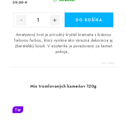
Skladom
39,20 €
DO KOŠÍKA
Ametystový hrot je prírodný kryštál kremeňa s krásnou
fialovou farbou, ktorý vynikne ako výrazná dekorácia aj
zberateľský kúsok. V ezoterike je považovaný za kameň
pokoja,...
Kód:
6040
Mix tromlovaných kameňov 120g
Tip