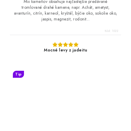
Mix kameňov obsahuje najčastejšie predávané
tromlované drahé kamene, napr. Achát, ametyst,
avanturín, citrín, karneol, kryštál, býčie oko, sokolie oko,
jaspis, magnezit, rodonit...
Kód:
1022
Mocné levy z jadeitu
Tip