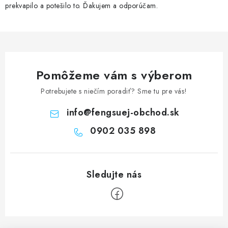
prekvapilo a potešilo to. Ďakujem a odporúčam.
Pomôžeme vám s výberom
Potrebujete s niečím poradiť? Sme tu pre vás!
info
@
fengsuej-obchod.sk
0902 035 898
Z