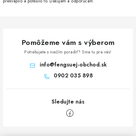
prekvapilo a potešilo to. Ďakujem a odporúčam.
Pomôžeme vám s výberom
Potrebujete s niečím poradiť? Sme tu pre vás!
info
@
fengsuej-obchod.sk
0902 035 898
Z