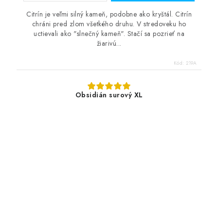
Citrín je veľmi silný kameň, podobne ako kryštál. Citrín
chráni pred zlom všetkého druhu. V stredoveku ho
uctievali ako "slnečný kameň". Stačí sa pozrieť na
žiarivú...
Kód:
219A
Obsidián surový XL