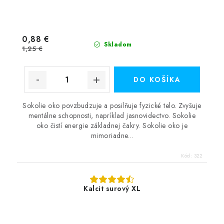
0,88 €
Skladom
1,25 €
DO KOŠÍKA
Sokolie oko povzbudzuje a posilňuje fyzické telo. Zvyšuje
mentálne schopnosti, napríklad jasnovidectvo. Sokolie
oko čistí energie základnej čakry. Sokolie oko je
mimoriadne...
Kód:
322
Kalcit surový XL