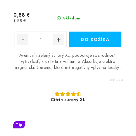
0,88 €
Skladom
1,25 €
DO KOŠÍKA
Aventurín zelený surový XL. podporuje rozhodnosť,
vytrvalosť, kreativitu a vnímanie. Absorbuje elektro
magnetické žiarenie, ktoré má negatívny vplyv na ľudský...
Kód:
33-2
Citrín surový XL
Tip