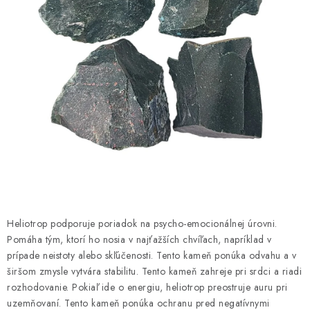
AMULETY A TALIZMANY
MANDALY
PODĽA OBLASTÍ
Prečo nakúpiť u nás?
Poradňa
Ako nakupovať
Obchodné podmienky
Podmienky ochrany osobných údajov
Kontakty
Doprava a platba
Certifikáty
Používanie súborov Cookies
Bonusový program
Vrátenie tovaru
Vrátenie tovaru / Moja objednávka
Recenzie zákazníkov
Heliotrop podporuje poriadok na psycho-emocionálnej úrovni.
Pomáha tým, ktorí ho nosia v najťažších chvíľach, napríklad v
prípade neistoty alebo skľúčenosti. Tento kameň ponúka odvahu a v
širšom zmysle vytvára stabilitu. Tento kameň zahreje pri srdci a riadi
rozhodovanie. Pokiaľ ide o energiu, heliotrop preostruje auru pri
uzemňovaní. Tento kameň ponúka ochranu pred negatívnymi