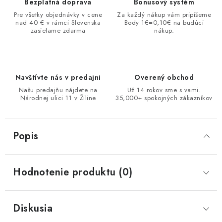
Bezplatná doprava
Bonusový systém
Pre všetky objednávky v cene
Za každý nákup vám pripíšeme
nad 40 € v rámci Slovenska
Body 1€=0,10€ na budúci
zasielame zdarma
nákup.
Navštívte nás v predajni
Overený obchod
Našu predajňu nájdete na
Už 14 rokov sme s vami.
Národnej ulici 11 v Žiline
35,000+ spokojných zákazníkov
Popis
Hodnotenie produktu (0)
Diskusia