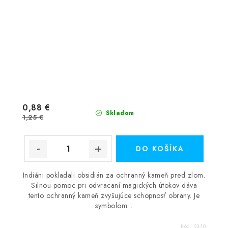
0,88 €
Skladom
1,25 €
DO KOŠÍKA
Indiáni pokladali obsidián za ochranný kameň pred zlom.
Silnou pomoc pri odvracaní magických útokov dáva
tento ochranný kameň zvyšujúce schopnosť obrany. Je
symbolom...
Kód:
33-10