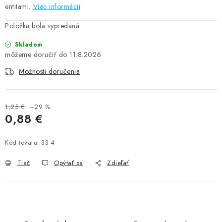
entitami.
Viac informácií
Položka bola vypredaná…
Skladom
11.8.2026
Možnosti doručenia
1,25 €
–29 %
0,88 €
Jednotková cena:
Kód tovaru:
33-4
Tlač
Opýtať sa
Zdieľať