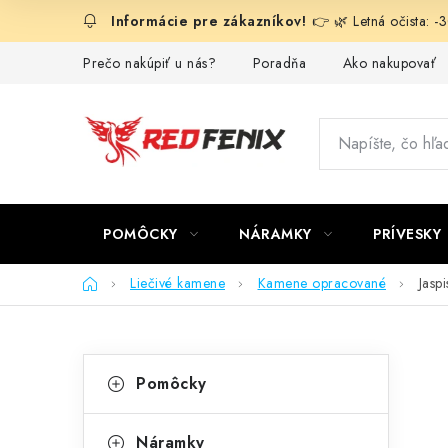
Prejsť
👉 🌿 Letná očista: 
na
obsah
Prečo nakúpiť u nás?
Poradňa
Ako nakupovať
POMÔCKY
NÁRAMKY
PRÍVESKY
Domov
Liečivé kamene
Kamene opracované
Jasp
B
K
Preskočiť
Pomôcky
kategórie
a
o
t
Náramky