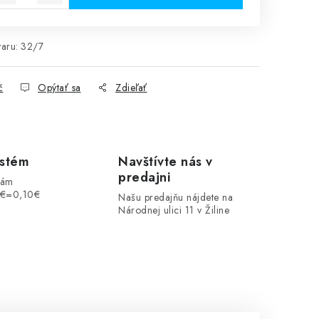
aru:
32/7
č
Opýtať sa
Zdieľať
ystém
Navštívte nás v
predajni
vám
1€=0,10€
Našu predajňu nájdete na
Národnej ulici 11 v Žiline