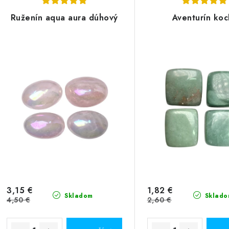
Ruženín aqua aura dúhový
Aventurín koc
4,50 €
3,15 €
1,82 €
Skladom
Sklado
4,50 €
2,60 €