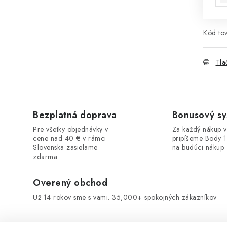
Kód tov
Tla
Bezplatná doprava
Bonusový s
Pre všetky objednávky v
Za každý nákup 
cene nad 40 € v rámci
pripíšeme Body 
Slovenska zasielame
na budúci nákup.
zdarma
Overený obchod
Už 14 rokov sme s vami. 35,000+ spokojných zákazníkov