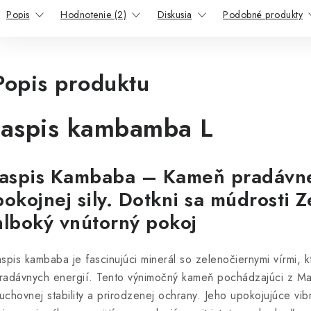
Popis
Hodnotenie (2)
Diskusia
Podobné produkty
Popis produktu
Jaspis kambamba L
Jaspis Kambaba – Kameň pradávne
pokojnej sily.
Dotkni sa múdrosti 
hlboký vnútorný pokoj
aspis kambaba je fascinujúci minerál so zelenočiernymi vírmi, kt
radávnych energií. Tento výnimočný kameň pochádzajúci z Ma
uchovnej stability a prirodzenej ochrany. Jeho upokojujúce vib