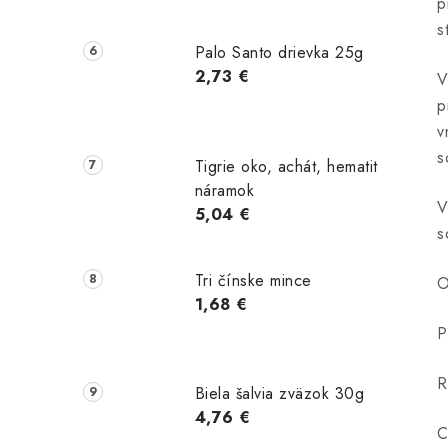
p
s
Palo Santo drievka 25g
2,73 €
V
p
v
s
Tigrie oko, achát, hematit
náramok
V
5,04 €
s
Tri čínske mince
O
1,68 €
P
R
Biela šalvia zväzok 30g
4,76 €
C