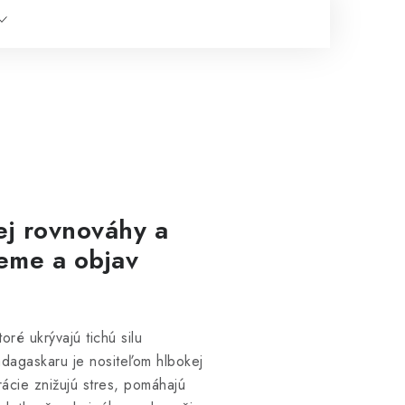
j rovnováhy a
Zeme a objav
oré ukrývajú tichú silu
dagaskaru je nositeľom hlbokej
rácie znižujú stres, pomáhajú