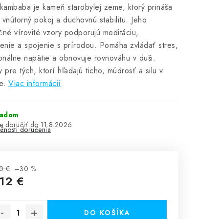
 kambaba je kameň starobylej zeme, ktorý prináša
 vnútorný pokoj a duchovnú stabilitu. Jeho
čné vírovité vzory podporujú meditáciu,
nie a spojenie s prírodou. Pomáha zvládať stres,
nálne napätie a obnovuje rovnováhu v duši.
y pre tých, ktorí hľadajú ticho, múdrosť a silu v
e.
Viac informácií
ladom
11.8.2026
žnosti doručenia
0 €
–30 %
,12 €
notková cena:
DO KOŠÍKA