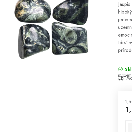
Jaspis
hlboký
jedine
uzemne
emocio
Ideáln
prírod
Sk
Mo
1,6
1
Jed