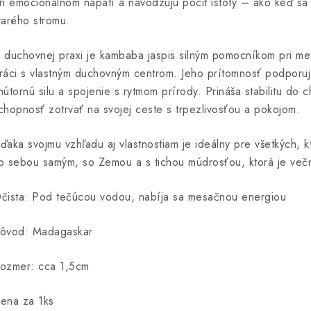
ri emocionálnom napätí a navodzujú pocit istoty – ako keď sa
tarého stromu.
 duchovnej praxi je kambaba jaspis silným pomocníkom pri me
ráci s vlastným duchovným centrom. Jeho prítomnosť podporu
nútornú silu a spojenie s rytmom prírody. Prináša stabilitu do 
chopnosť zotrvať na svojej ceste s trpezlivosťou a pokojom.
ďaka svojmu vzhľadu aj vlastnostiam je ideálny pre všetkých, k
o sebou samým, so Zemou a s tichou múdrosťou, ktorá je več
čista:
P
od tečúcou vodou, nabíja sa mesačnou energiou
ôvod:
Madagaskar
ozmer: cca 1,5cm
ena za 1ks