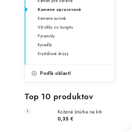
Kameň pre zdravie
Kamene opracované
Kamene surové
Výrobky zo šungitu
Pyramídy
Kyvadlá
Kryštálové drúzy
Podľa oblastí
Top 10 produktov
Kožená šnúrka na krk
0,35 €