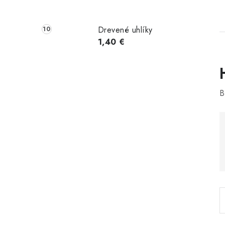
Drevené uhlíky
1,40 €
B
i