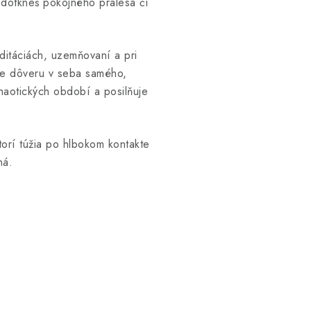
 dotkneš pokojného pralesa či
ditáciách, uzemňovaní a pri
je dôveru v seba samého,
chaotických období a posilňuje
torí túžia po hlbokom kontakte
ná.