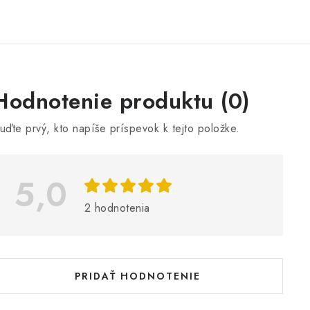
V
Hodnotenie produktu (0)
ý
uďte prvý, kto napíše príspevok k tejto položke.
p
5,0
s
h
2 hodnotenia
o
d
n
PRIDAŤ HODNOTENIE
o