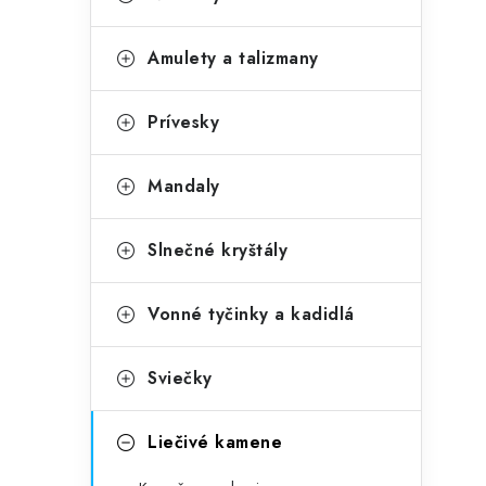
č
e
n
g
Amulety a talizmany
ý
ó
p
r
Prívesky
a
i
Mandaly
e
n
e
Slnečné kryštály
l
Vonné tyčinky a kadidlá
Sviečky
Liečivé kamene