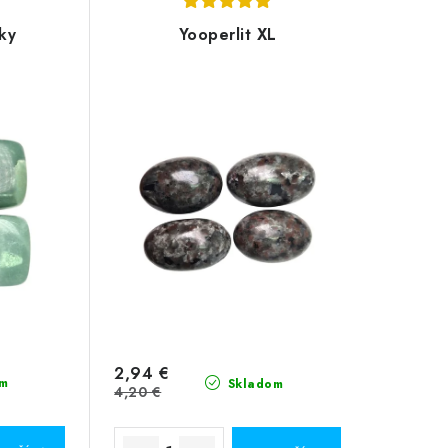
ky
Yooperlit XL
2,94 €
m
Skladom
4,20 €