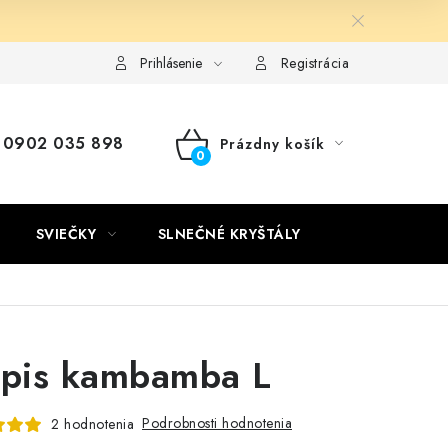
Kontakty
Doprava a platba
Certifikáty
Používanie súb
Prihlásenie
Registrácia
0902 035 898
Prázdny košík
NÁKUPNÝ
KOŠÍK
SVIEČKY
SLNEČNÉ KRYŠTÁLY
spis kambamba L
Podrobnosti hodnotenia
2 hodnotenia