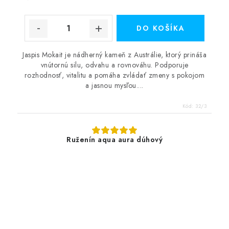
DO KOŠÍKA
Jaspis Mokait je nádherný kameň z Austrálie, ktorý prináša
vnútornú silu, odvahu a rovnováhu. Podporuje
rozhodnosť, vitalitu a pomáha zvládať zmeny s pokojom
a jasnou mysľou....
Kód:
32/3
Ruženín aqua aura dúhový