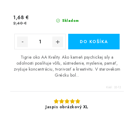
1,68 €
Skladom
2,40 €
DO KOŠÍKA
Tigrie oko AA Kvality. Ako kameň psychickej sily a
odolnosti posilňuje vôľu, sústredenie, myslenie, pamäť,
zvyšuje koncentráciu, tvorivosť a kreativitu. V starovekom
Grécku bol...
Kód:
32-12
Jaspis obrázkový XL