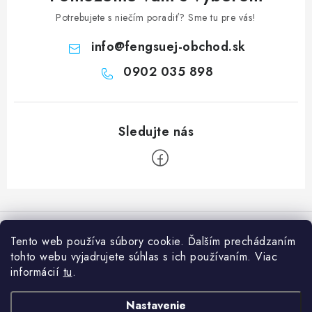
Potrebujete s niečím poradiť? Sme tu pre vás!
info
@
fengsuej-obchod.sk
0902 035 898
Z
á
Informácie pre vás
p
Tento web používa súbory cookie. Ďalším prechádzaním
ä
tohto webu vyjadrujete súhlas s ich používaním. Viac
Prečo nakúpiť u nás?
Naša predajňa
t
informácií
tu
.
Poradňa
i
Naše predajne
Facebook
Nastavenie
Ako nakupovať