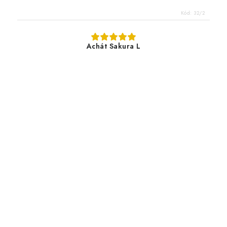
Kód:
32/2
Achát Sakura L