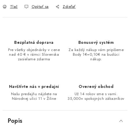
Tlač
Opýtať sa
Zdieľať
Bezplatná doprava
Bonusový systém
Pre všetky objednávky v cene
Za každý nákup vám pripíšeme
nad 40 € v rámci Slovenska
Body 1€=0,10€ na budúci
zasielame zdarma
nákup.
Navštívte nás v predajni
Overený obchod
Našu predajňu nájdete na
Už 14 rokov sme s vami.
Národnej ulici 11 v Žiline
35,000+ spokojných zákazníkov
Popis