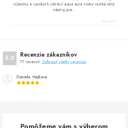
ruženínu a vysokých vibrácií aqua aura vrstvy vzniká silný
nástroj pre...
Kód:
33/3
Recenzie zákazníkov
5.0
77
recenzií.
Zobraziť všetky recenzie
Daniela. Hajkova
Pomôžeme vám s výberom