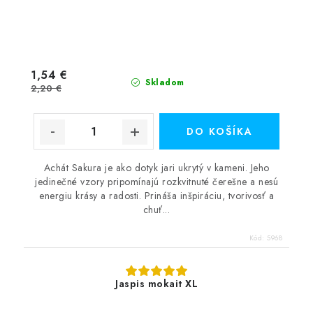
1,54 €
Skladom
2,20 €
DO KOŠÍKA
Achát Sakura je ako dotyk jari ukrytý v kameni. Jeho
jedinečné vzory pripomínajú rozkvitnuté čerešne a nesú
energiu krásy a radosti. Prináša inšpiráciu, tvorivosť a
chuť...
Kód:
5968
Jaspis mokait XL