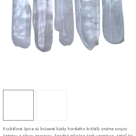
AMULETY A TALIZMANY
MANDALY
PODĽA OBLASTÍ
Prečo nakúpiť u nás?
Poradňa
Ako nakupovať
Obchodné podmienky
Podmienky ochrany osobných údajov
Kontakty
Doprava a platba
Certifikáty
Používanie súborov Cookies
Bonusový program
Vrátenie tovaru
Vrátenie tovaru / Moja objednávka
Recenzie zákazníkov
Kryštálové špice sú brúsené kúsky horského krištáľu známe svojou
čistotou a silnou energiou. Spodná mliečna časť uzemňuje, zatiaľ čo