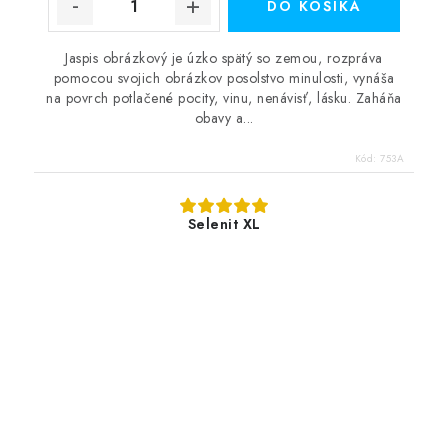
DO KOŠÍKA
Jaspis obrázkový je úzko spätý so zemou, rozpráva
pomocou svojich obrázkov posolstvo minulosti, vynáša
na povrch potlačené pocity, vinu, nenávisť, lásku. Zaháňa
obavy a...
Kód:
753A
Selenit XL