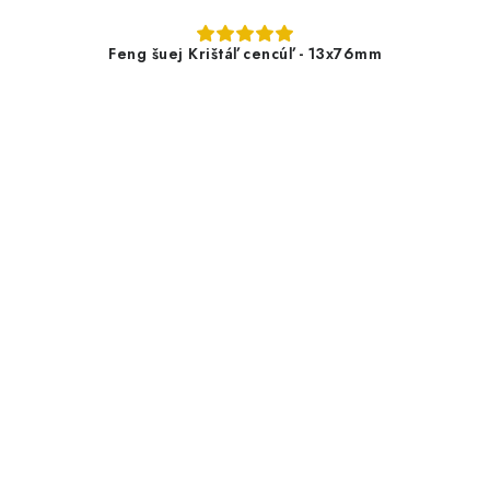
Feng šuej Krištáľ cencúľ - 13x76mm