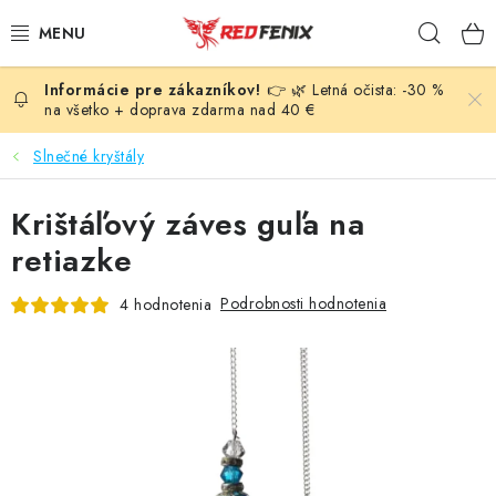
Prejsť
Hľad
na
obsah
👉 🌿 Letná očista: -30 %
POMÔCKY
na všetko + doprava zdarma nad 40 €
NÁRAMKY
Slnečné kryštály
PRÍVESKY
Krištáľový záves guľa na
retiazke
LIEČIVÉ KAMENE
Podrobnosti hodnotenia
4 hodnotenia
VONNÉ TYČINKY A KADIDLÁ
SVIEČKY
SLNEČNÉ KRYŠTÁLY