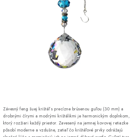
AMULETY A TALIZMANY
MANDALY
PODĽA OBLASTÍ
Prečo nakúpiť u nás?
Poradňa
Ako nakupovať
Obchodné podmienky
Podmienky ochrany osobných údajov
Kontakty
Doprava a platba
Certifikáty
Používanie súborov Cookies
Bonusový program
Vrátenie tovaru
Vrátenie tovaru / Moja objednávka
Recenzie zákazníkov
Závesný feng šuej krištáľ s precízne brúsenou guľou (30 mm) a
drobnými čírymi a modrými krištálikmi je harmonickým doplnkom,
ktorý rozžiari každý priestor. Zavesený na jemnej kovovej retiazke
pôsobí moderne a vzdušne, zatiaľ čo krištáľové prvky odrážajú