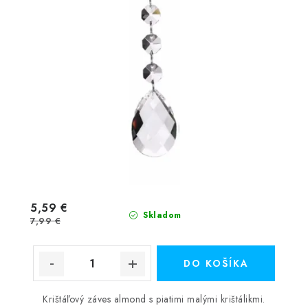
5,59 €
Skladom
7,99 €
DO KOŠÍKA
Krištáľový záves almond s piatimi malými krištálikmi.