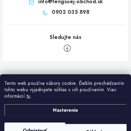
info
@
fengsuej-obchod.sk
0902 035 898
Z
á
Informácie pre vás
p
Tento web používa súbory cookie. Ďalším prechádzaním
ä
tohto webu vyjadrujete súhlas s ich používaním. Viac
Prečo nakúpiť u nás?
Naša predajňa
t
informácií
tu
.
Poradňa
i
Naše predajne
Facebook
Nastavenie
e
Ako nakupovať
O nás
Obchodné podmienky
Copyright 2026
Feng Šuej Obchod
. Všetky práva vyhradené.
Upraviť
Odmietnuť