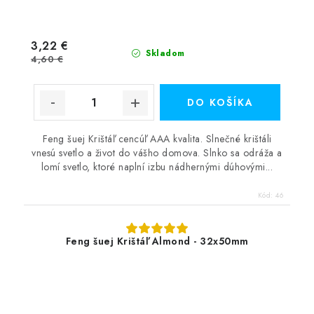
3,22 €
Skladom
4,60 €
DO KOŠÍKA
Feng šuej Krištáľ cencúľ AAA kvalita. Slnečné krištáli
vnesú svetlo a život do vášho domova. Slnko sa odráža a
lomí svetlo, ktoré naplní izbu nádhernými dúhovými...
Kód:
46
Feng šuej Krištáľ Almond - 32x50mm