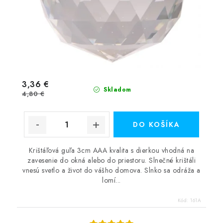
3,36 €
Skladom
4,80 €
DO KOŠÍKA
Krištáľová guľa 3cm AAA kvalita s dierkou vhodná na
zavesenie do okná alebo do priestoru. Slnečné krištáli
vnesú svetlo a život do vášho domova. Slnko sa odráža a
lomí...
Kód:
161A