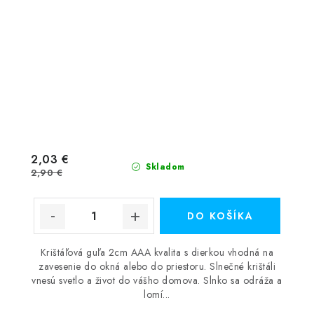
2,03 €
Skladom
2,90 €
DO KOŠÍKA
Krištáľová guľa 2cm AAA kvalita s dierkou vhodná na
zavesenie do okná alebo do priestoru. Slnečné krištáli
vnesú svetlo a život do vášho domova. Slnko sa odráža a
lomí...