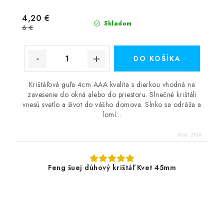
4,20 €
Skladom
6 €
DO KOŠÍKA
Krištáľová guľa 4cm AAA kvalita s dierkou vhodná na
zavesenie do okná alebo do priestoru. Slnečné krištáli
vnesú svetlo a život do vášho domova. Slnko sa odráža a
lomí...
Kód:
210A
Feng šuej dúhový krištáľ Kvet 45mm