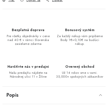
Tlač
Opýtať sa
Zdieľať
Bezplatná doprava
Bonusový systém
Pre všetky objednávky v cene
Za každý nákup vám pripíšeme
nad 40 € v rámci Slovenska
Body 1€=0,10€ na budúci
zasielame zdarma
nákup.
Navštívte nás v predajni
Overený obchod
Našu predajňu nájdete na
Už 14 rokov sme s vami.
Národnej ulici 11 v Žiline
35,000+ spokojných zákazníkov
Popis