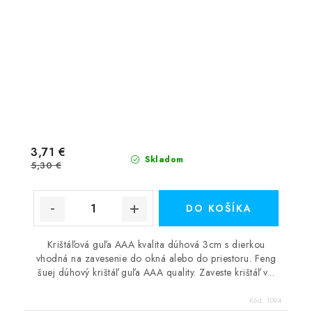
3,71 €
Skladom
5,30 €
DO KOŠÍKA
Krištáľová guľa AAA kvalita dúhová 3cm s dierkou
vhodná na zavesenie do okná alebo do priestoru. Feng
šuej dúhový krištáľ guľa AAA quality. Zaveste krištáľ v...
Kód:
1094