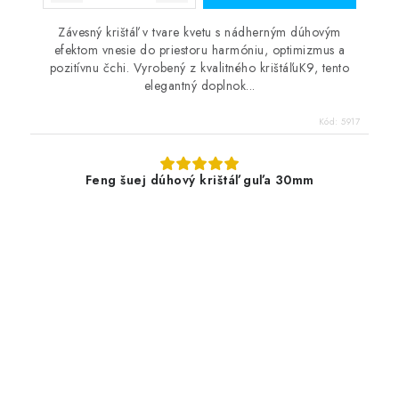
Závesný krištáľ v tvare kvetu s nádherným dúhovým
efektom vnesie do priestoru harmóniu, optimizmus a
pozitívnu čchi. Vyrobený z kvalitného krištáľuK9, tento
elegantný doplnok...
Kód:
5917
Feng šuej dúhový krištáľ guľa 30mm