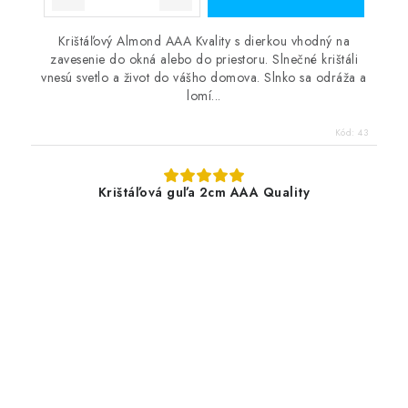
Krištáľový Almond AAA Kvality s dierkou vhodný na
zavesenie do okná alebo do priestoru. Slnečné krištáli
vnesú svetlo a život do vášho domova. Slnko sa odráža a
lomí...
Kód:
43
Krištáľová guľa 2cm AAA Quality