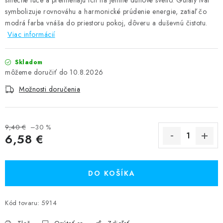
slnečné lúče a premieňajú ich na jemné dúhové svetlo. Guľatý tvar
symbolizuje rovnováhu a harmonické prúdenie energie, zatiaľ čo
modrá farba vnáša do priestoru pokoj, dôveru a duševnú čistotu.
Viac informácií
Skladom
10.8.2026
Možnosti doručenia
9,40 €
–30 %
6,58 €
Jednotková cena:
DO KOŠÍKA
Kód tovaru:
5914