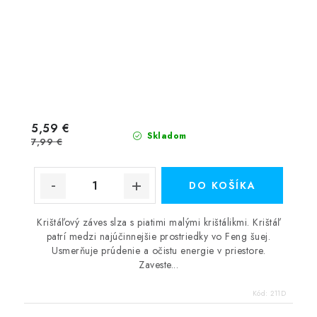
5,59 €
Skladom
7,99 €
DO KOŠÍKA
Krištáľový záves slza s piatimi malými krištálikmi. Krištáľ
patrí medzi najúčinnejšie prostriedky vo Feng šuej.
Usmerňuje prúdenie a očistu energie v priestore.
Zaveste...
Kód:
211D