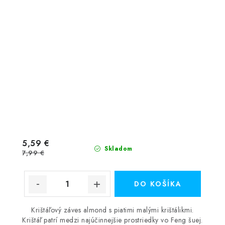
5,59 €
Skladom
7,99 €
DO KOŠÍKA
Krištáľový záves almond s piatimi malými krištálikmi.
Krištáľ patrí medzi najúčinnejšie prostriedky vo Feng šuej.