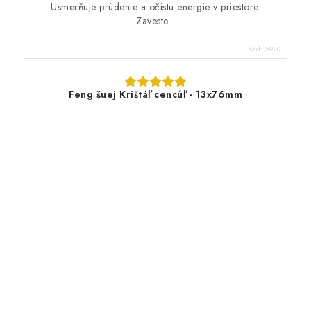
Usmerňuje prúdenie a očistu energie v priestore.
Zaveste...
Kód:
5920
Feng šuej Krištáľ cencúľ - 13x76mm