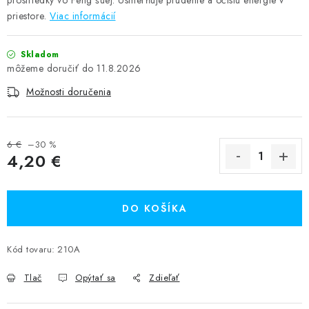
prostriedky vo Feng šuej. Usmerňuje prúdenie a očistu energie v
priestore.
Viac informácií
Skladom
11.8.2026
Možnosti doručenia
6 €
–30 %
4,20 €
Jednotková cena:
DO KOŠÍKA
Kód tovaru:
210A
Tlač
Opýtať sa
Zdieľať