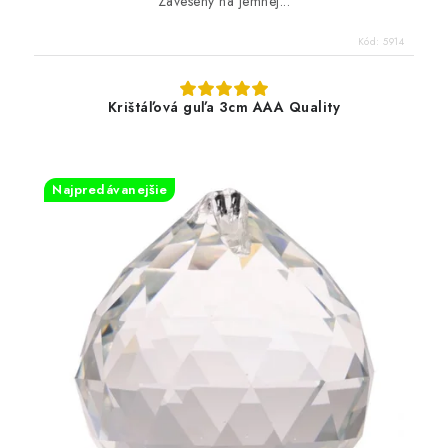
Zavesený na jemnej...
Kód:
5914
Krištáľová guľa 3cm AAA Quality
Najpredávanejšie