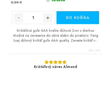
Skladom
5,30 €
DO KOŠÍKA
Krištáľová guľa AAA kvalita dúhová 3cm s dierkou
vhodná na zavesenie do okná alebo do priestoru. Feng
šuej dúhový krištáľ guľa AAA quality. Zaveste krištáľ v...
Kód:
1094
Krištáľový záves Almond