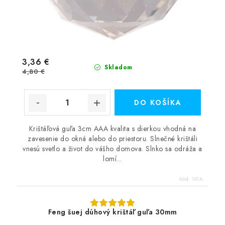
3,36 €
Skladom
4,80 €
DO KOŠÍKA
Krištáľová guľa 3cm AAA kvalita s dierkou vhodná na
zavesenie do okná alebo do priestoru. Slnečné krištáli
vnesú svetlo a život do vášho domova. Slnko sa odráža a
lomí...
Kód:
161A
Feng šuej dúhový krištáľ guľa 30mm