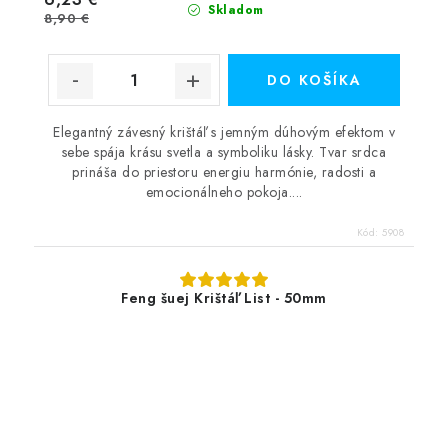
Skladom
8,90 €
DO KOŠÍKA
Elegantný závesný krištáľ s jemným dúhovým efektom v
sebe spája krásu svetla a symboliku lásky. Tvar srdca
prináša do priestoru energiu harmónie, radosti a
emocionálneho pokoja....
Kód:
5908
Feng šuej Krištáľ List - 50mm