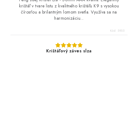
krištáľ v tvare listu z kvalitného krištáľu K9 s vysokou
čírosťou a brilantným lomom svetla. Využíva sa na
harmonizáciu...
Kód:
5905
Krištáľový záves slza