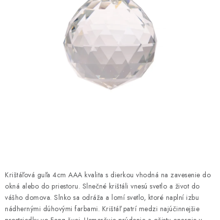
AMULETY A TALIZMANY
MANDALY
PODĽA OBLASTÍ
Prečo nakúpiť u nás?
Poradňa
Ako nakupovať
Obchodné podmienky
Podmienky ochrany osobných údajov
Kontakty
Doprava a platba
Certifikáty
Používanie súborov Cookies
Bonusový program
Vrátenie tovaru
Vrátenie tovaru / Moja objednávka
Recenzie zákazníkov
Krištáľová guľa
4cm AAA kvalita s dierkou vhodná na zavesenie do
okná alebo do priestoru.
Slnečné krištáli vnesú svetlo a život do
vášho domova. Slnko sa odráža a lomí svetlo, ktoré naplní izbu
nádhernými dúhovými farbami. Krištáľ patrí medzi najúčinnejšie