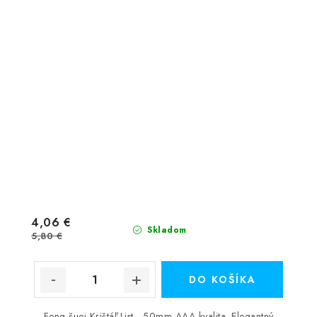
4,06 €
Skladom
5,80 €
DO KOŠÍKA
Feng šuej Krištáľ List - 50mm AAA kvalita. Elegantný