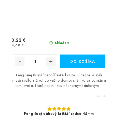
3,22 €
Skladom
4,60 €
DO KOŠÍKA
Feng šuej Krištáľ cencúľ AAA kvalita. Slnečné krištáli
vnesú svetlo a život do vášho domova. Slnko sa odráža a
lomí svetlo, ktoré naplní izbu nádhernými dúhovými...
Kód:
46
Feng šuej dúhový krištáľ srdce 45mm