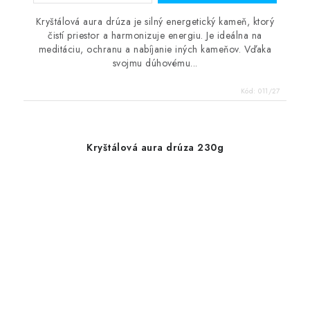
Kryštálová aura drúza je silný energetický kameň, ktorý
čistí priestor a harmonizuje energiu. Je ideálna na
meditáciu, ochranu a nabíjanie iných kameňov. Vďaka
svojmu dúhovému...
Kód:
011/27
Kryštálová aura drúza 230g