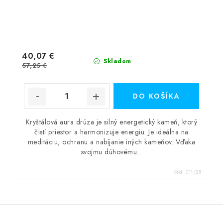
40,07 €
Skladom
57,25 €
DO KOŠÍKA
Kryštálová aura drúza je silný energetický kameň, ktorý
čistí priestor a harmonizuje energiu. Je ideálna na
meditáciu, ochranu a nabíjanie iných kameňov. Vďaka
svojmu dúhovému...
Kód:
011/25