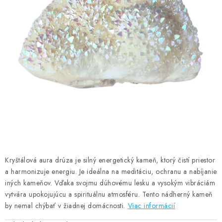
AMULETY A TALIZMANY
MANDALY
PODĽA OBLASTÍ
Prečo nakúpiť u nás?
Poradňa
Ako nakupovať
Obchodné podmienky
Podmienky ochrany osobných údajov
Kontakty
Doprava a platba
Certifikáty
Používanie súborov Cookies
Bonusový program
Vrátenie tovaru
Vrátenie tovaru / Moja objednávka
Recenzie zákazníkov
Kryštálová aura drúza je silný energetický kameň, ktorý čistí priestor
a harmonizuje energiu. Je ideálna na meditáciu, ochranu a nabíjanie
iných kameňov. Vďaka svojmu dúhovému lesku a vysokým vibráciám
vytvára upokojujúcu a spirituálnu atmosféru. Tento nádherný kameň
by nemal chýbať v žiadnej domácnosti.
Viac informácií