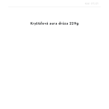
Kód:
011/21
Kryštálová aura drúza 229g