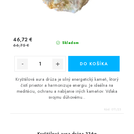
46,72 €
Skladom
66,75 €
DO KOŠÍKA
Kryštálová aura drúza je silný energetický kameň, ktorý
čistí priestor a harmonizuje energiu. Je ideálna na
meditáciu, ochranu a nabíjanie iných kameňov. Vďaka
svojmu dúhovému...
Kód:
011/23
Kryštálová aura drúza 336g