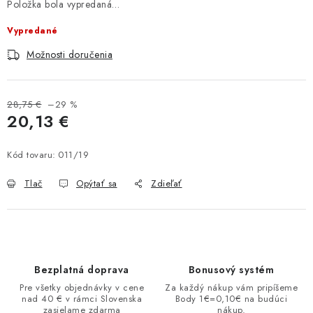
Položka bola vypredaná…
Vypredané
Možnosti doručenia
28,75 €
–29 %
20,13 €
Jednotková cena:
Kód tovaru:
011/19
Tlač
Opýtať sa
Zdieľať
Bezplatná doprava
Bonusový systém
Pre všetky objednávky v cene
Za každý nákup vám pripíšeme
nad 40 € v rámci Slovenska
Body 1€=0,10€ na budúci
zasielame zdarma
nákup.