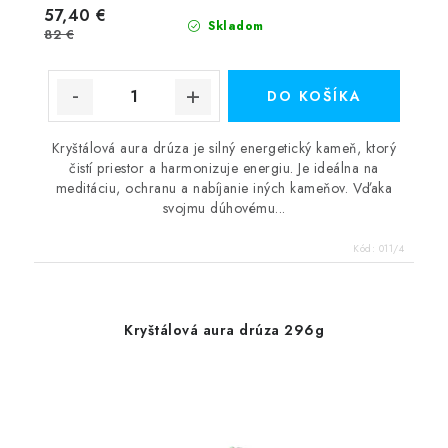
57,40 €
Skladom
82 €
DO KOŠÍKA
Kryštálová aura drúza je silný energetický kameň, ktorý
čistí priestor a harmonizuje energiu. Je ideálna na
meditáciu, ochranu a nabíjanie iných kameňov. Vďaka
svojmu dúhovému...
Kód:
011/4
Kryštálová aura drúza 296g