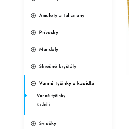
č
e
n
g
Amulety a talizmany
ý
ó
p
r
Prívesky
a
i
Mandaly
e
n
e
Slnečné kryštály
l
Vonné tyčinky a kadidlá
Vonné tyčinky
Kadidlá
Sviečky