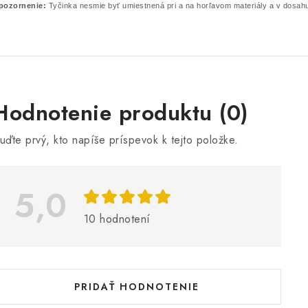
pozornenie:
Tyčinka nesmie byť umiestnená pri a na horľavom materiály a v dosahu
V
Hodnotenie produktu (0)
ý
uďte prvý, kto napíše príspevok k tejto položke.
p
5,0
s
h
10 hodnotení
o
d
n
PRIDAŤ HODNOTENIE