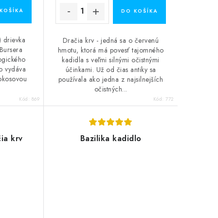
KOŠÍKA
DO KOŠÍKA
) drievka
Dračia krv - jedná sa o červenú
Bursera
hmotu, ktorá má povesť tajomného
logického
kadidla s veľmi silnými očistnými
o vydáva
účinkami. Už od čias antiky sa
kokosovou
používala ako jedna z najsilnejších
očistných...
Kód:
869
Kód:
772
čia krv
Bazilika kadidlo