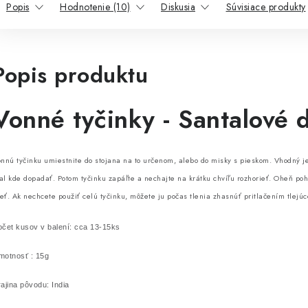
Popis
Hodnotenie (10)
Diskusia
Súvisiace produkty
Popis produktu
Vonné tyčinky - Santalové 
nnú tyčinku umiestnite do stojana na to určenom, alebo do misky s pieskom. Vhodný je 
l kde dopadať. Potom tyčinku zapáľte a nechajte na krátku chvíľu rozhorieť. Oheň poh
ieť. Ak nechcete použiť celú tyčinku, môžete ju počas tlenia zhasnúť pritlačením tlejúc
očet kusov v balení: cca 13-15ks
motnosť : 15g
ajina pôvodu: India