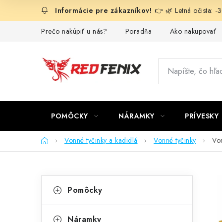
Prejsť
👉 🌿 Letná očista: 
na
obsah
Prečo nakúpiť u nás?
Poradňa
Ako nakupovať
POMÔCKY
NÁRAMKY
PRÍVESKY
Domov
Vonné tyčinky a kadidlá
Vonné tyčinky
Von
B
K
Preskočiť
Pomôcky
kategórie
a
o
t
Náramky