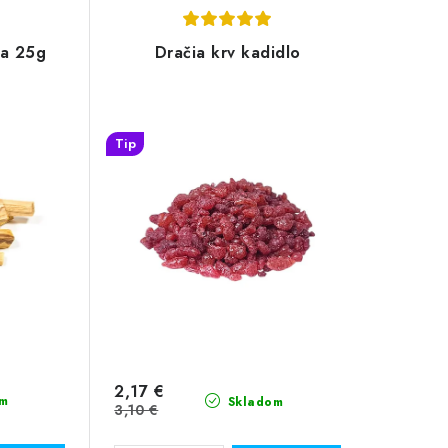
ka 25g
Dračia krv kadidlo
Tip
2,17 €
m
Skladom
3,10 €