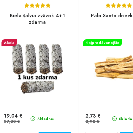
Biela šalvia zväzok 4+1
Palo Santo driev
zdarma
Akcia
Najpredávanejšie
27,20 €
19,04 €
2,73 €
Skladom
Sklado
27,20 €
3,90 €