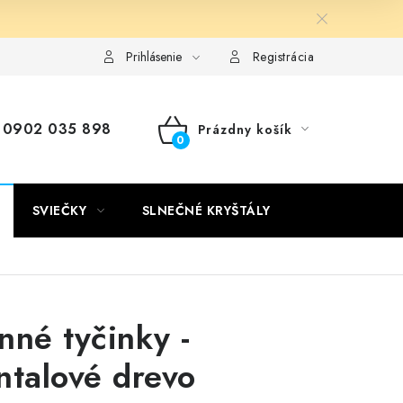
Kontakty
Doprava a platba
Certifikáty
Používanie súb
Prihlásenie
Registrácia
0902 035 898
Prázdny košík
NÁKUPNÝ
KOŠÍK
SVIEČKY
SLNEČNÉ KRYŠTÁLY
nné tyčinky -
ntalové drevo