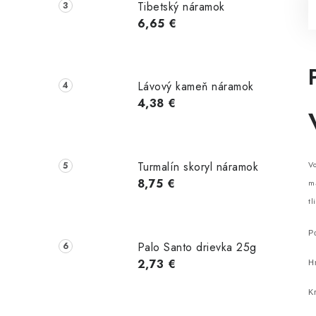
Tibetský náramok
6,65 €
Lávový kameň náramok
4,38 €
Vo
Turmalín skoryl náramok
8,75 €
ma
tl
P
Palo Santo drievka 25g
2,73 €
H
Kr