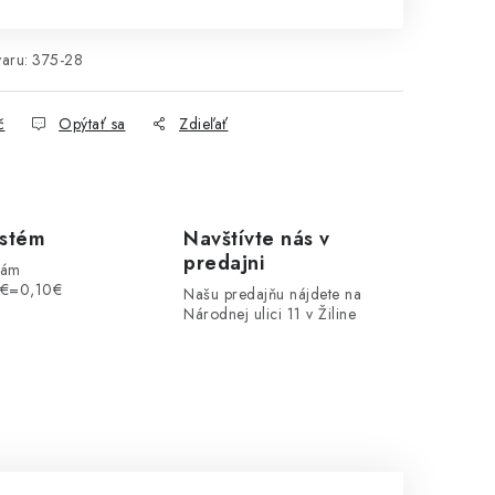
aru:
375-28
č
Opýtať sa
Zdieľať
ystém
Navštívte nás v
predajni
vám
1€=0,10€
Našu predajňu nájdete na
Národnej ulici 11 v Žiline