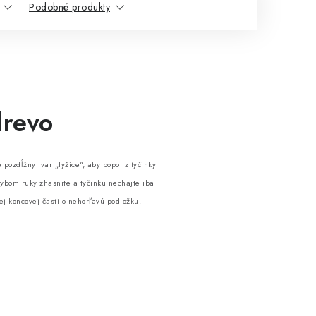
Podobné produkty
drevo
pozdĺžny tvar „lyžice", aby popol z tyčinky
ybom ruky zhasnite a tyčinku nechajte iba
ej koncovej časti o nehorľavú podložku.