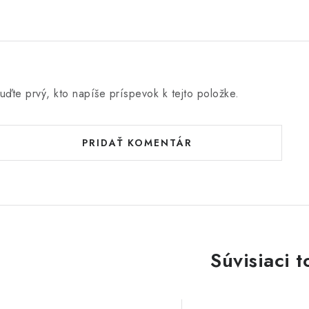
o
e
n
uďte prvý, kto napíše príspevok k tejto položke.
PRIDAŤ KOMENTÁR
Súvisiaci t