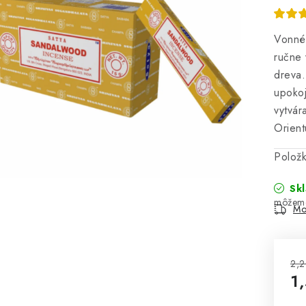
Vonné 
ručne 
dreva.
upokoj
vytvár
Orient
Polož
Sk
Mo
2,2
1
Jed