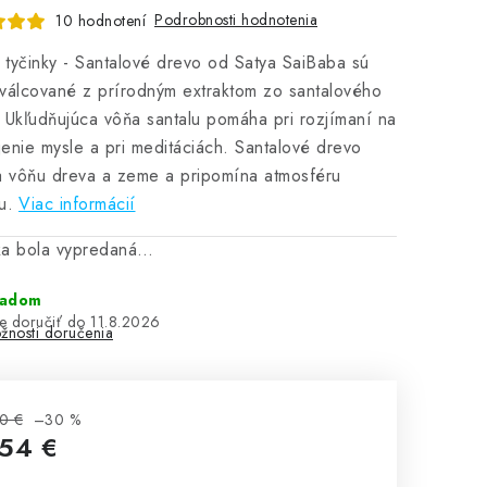
Podrobnosti hodnotenia
10 hodnotení
tyčinky - Santalové drevo od Satya SaiBaba sú
válcované z prírodným extraktom zo santalového
 Ukľudňujúca vôňa santalu pomáha pri rozjímaní na
enie mysle a pri meditáciách. Santalové drevo
a vôňu dreva a zeme a pripomína atmosféru
u.
Viac informácií
ka bola vypredaná…
ladom
11.8.2026
žnosti doručenia
0 €
–30 %
,54 €
notková cena: