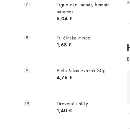
U
Tigrie oko, achát, hematit
náramok
5,04 €
Tri čínske mince
1,68 €
B
Biela šalvia zväzok 30g
i
4,76 €
Drevené uhlíky
1,40 €