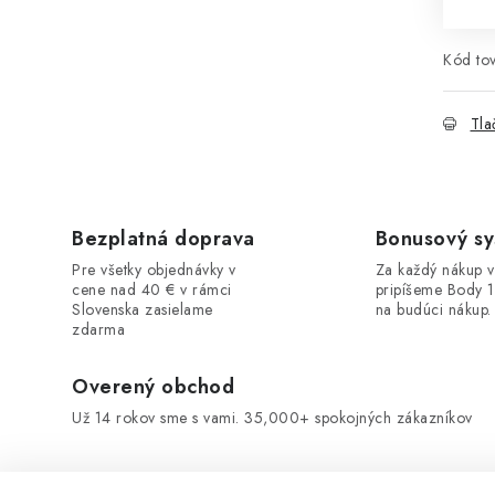
Kód tov
Tla
Bezplatná doprava
Bonusový s
Pre všetky objednávky v
Za každý nákup 
cene nad 40 € v rámci
pripíšeme Body 
Slovenska zasielame
na budúci nákup.
zdarma
Overený obchod
Už 14 rokov sme s vami. 35,000+ spokojných zákazníkov