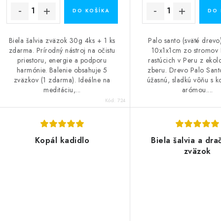
DO KOŠÍKA
DO 
Biela šalvia zväzok 30g 4ks + 1 ks
Palo santo (sväté drevo
zdarma. Prírodný nástroj na očistu
10x1x1cm zo stromov 
priestoru, energie a podporu
rastúcich v Peru z eko
harmónie. Balenie obsahuje 5
zberu. Drevo Palo Sant
zväzkov (1 zdarma). Ideálne na
úžasnú, sladkú vôňu s 
meditáciu,...
arómou....
Kód:
724
Kopál kadidlo
Biela šalvia a dra
zväzok