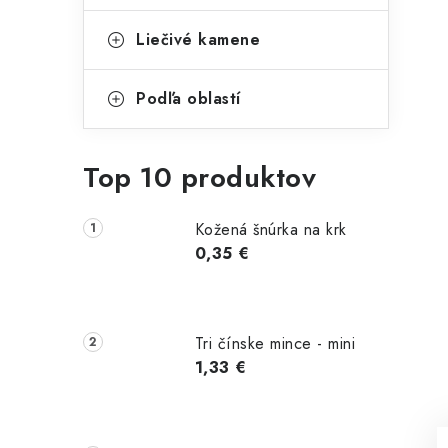
Liečivé kamene
Podľa oblastí
Top 10 produktov
Kožená šnúrka na krk
0,35 €
Tri čínske mince - mini
1,33 €