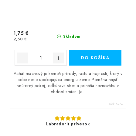
1,75 €
Skladom
2,50 €
DO KOŠÍKA
Achát machový je kameň prírody, rastu a hojnosti, ktorý v
sebe nesie upokojujúcu energiu zeme. Pomáha nájsť
vnútorný pokoj, odbúrava stres a prináša rovnováhu v
období zmien. Je...
Kód:
5974
Labradorit prívesok