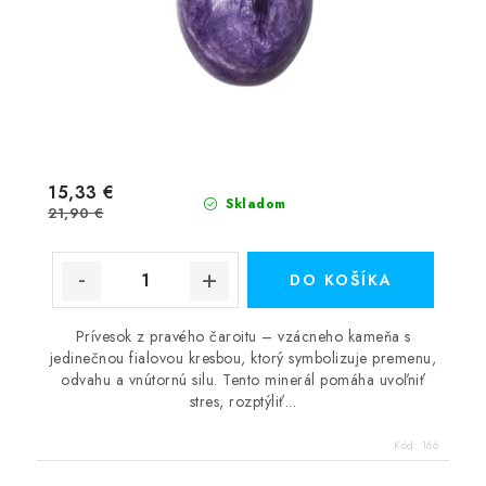
15,33 €
Skladom
21,90 €
DO KOŠÍKA
Prívesok z pravého čaroitu – vzácneho kameňa s
jedinečnou fialovou kresbou, ktorý symbolizuje premenu,
odvahu a vnútornú silu. Tento minerál pomáha uvoľniť
stres, rozptýliť...
Kód:
166