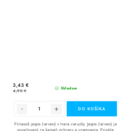
3,43 €
Skladom
4,90 €
DO KOŠÍKA
Prívesok jaspis červený v tvare ceruzky. Jaspis červený je
považovaný za kameň ochrany a uzemnenia. Prináša