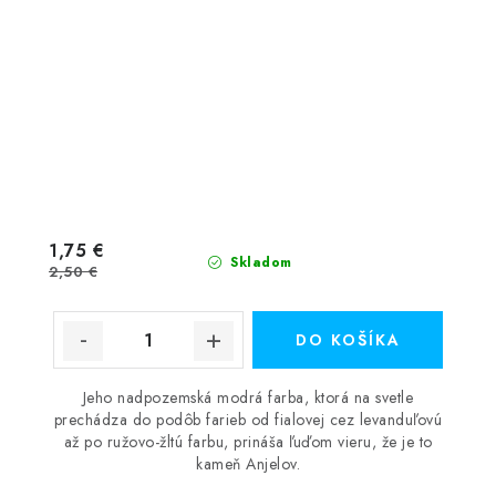
1,75 €
Skladom
2,50 €
DO KOŠÍKA
Jeho nadpozemská modrá farba, ktorá na svetle
prechádza do podôb farieb od fialovej cez levanduľovú
až po ružovo-žltú farbu, prináša ľuďom vieru, že je to
kameň Anjelov.