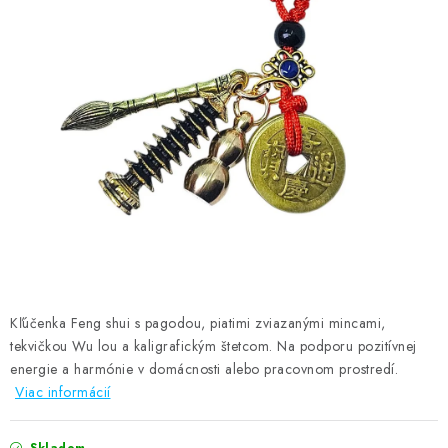
AMULETY A TALIZMANY
MANDALY
PODĽA OBLASTÍ
Prečo nakúpiť u nás?
Poradňa
Ako nakupovať
Obchodné podmienky
Podmienky ochrany osobných údajov
Kontakty
Doprava a platba
Certifikáty
Používanie súborov Cookies
Bonusový program
Vrátenie tovaru
Vrátenie tovaru / Moja objednávka
Recenzie zákazníkov
Kľúčenka Feng shui s pagodou, piatimi zviazanými mincami,
tekvičkou Wu lou a kaligrafickým štetcom. N
a podporu pozitívnej
energie a harmónie v domácnosti alebo pracovnom prostredí.
Viac informácií