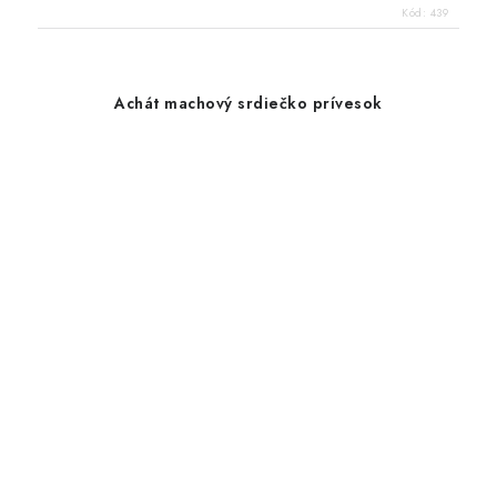
Kód:
439
Achát machový srdiečko prívesok