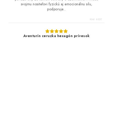
svojmu nositeľovi fyzickú aj emocionálnu silu,
podporuje...
Kód:
632E
Aventurín ceruzka hexagón prívesok