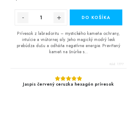
DO KOŠÍKA
Prívesok z labradoritu – mystického kameňa ochrany,
intuície a vnútornej sily. Jeho magický modrý lesk
prebúdza dušu a odháňa negatívne energie. Prevŕtaný
kameň na šnúrke s...
Kód:
1777
Jaspis červený ceruzka hexagón prívesok