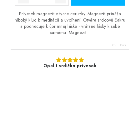
Prívesok magnezit v tvare ceruzky. Magnezit prináša
hlboký kľud k meditácii a uvoľnení. Otvára srdcovú čakru
a podnecuje k úprimnej láske - vrátane lásky k sebe
samému. Magnezit...
Kód:
1579
Opalit srdičko prívesok