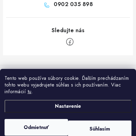
0902 035 898
Z
á
Informácie pre vás
p
Tento web používa súbory cookie. Ďalším prechádzaním
ä
tohto webu vyjadrujete súhlas s ich používaním. Viac
Prečo nakúpiť u nás?
Naša predajňa
t
informácií
tu
.
Poradňa
i
Naše predajne
Facebook
Nastavenie
e
Ako nakupovať
O nás
Obchodné podmienky
Copyright 2026
Feng Šuej Obchod
. Všetky práva vyhradené.
Upraviť
Odmietnuť
Súhlasím
nastavenie cookies
Podmienky ochrany osobných údajov
Vytvoril Shoptet