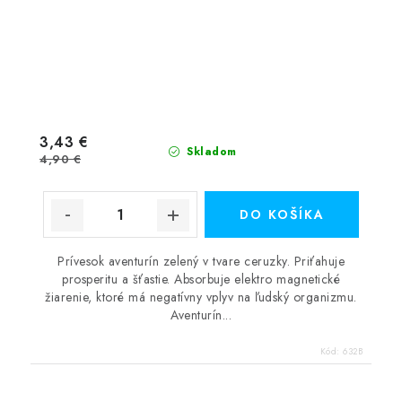
3,43 €
Skladom
4,90 €
DO KOŠÍKA
Prívesok aventurín zelený v tvare ceruzky. Priťahuje
prosperitu a šťastie. Absorbuje elektro magnetické
žiarenie, ktoré má negatívny vplyv na ľudský organizmu.
Aventurín...
Kód:
632B