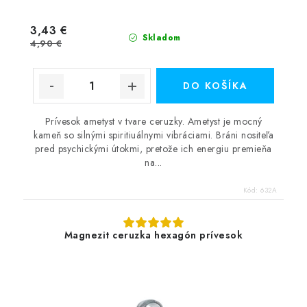
3,43 €
Skladom
4,90 €
DO KOŠÍKA
Prívesok ametyst v tvare ceruzky. Ametyst je mocný
kameň so silnými spiritiuálnymi vibráciami. Bráni nositeľa
pred psychickými útokmi, pretože ich energiu premieňa
na...
Kód:
632A
Magnezit ceruzka hexagón prívesok