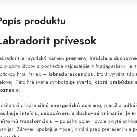
Popis produktu
Labradorit prívesok
abradorit je
mystický kameň premeny, intuície a duchovne
o skupiny živcov a pochádza najčastejšie z Madagaskaru. Je 
ptickou hrou farieb –
labradorescenciou
, ktorá vytvára zábl
ialovej. Táto hra svetla symbolizuje
svetlo, ktoré prebúdza n
oznania
.
ositeľovi prináša
silnú energetickú ochranu
, pomáha
odháň
osilňuje intuíciu, sebadôveru a duchovné vnímanie
. Je t
nútornú transformáciu
– pomáha objaviť svoje skryté schop
ozvíjať. Zároveň upokojuje myseľ, chráni pred preťažením a 