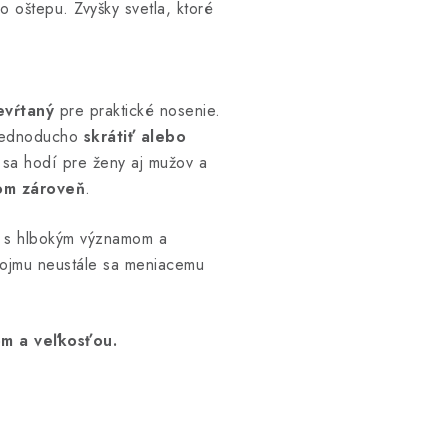
 oštepu. Zvyšky svetla, ktoré
evŕtaný
pre praktické nosenie.
 jednoducho
skrátiť alebo
 sa hodí pre ženy aj mužov a
om zároveň
.
an s hlbokým významom a
vojmu neustále sa meniacemu
om a veľkosťou.