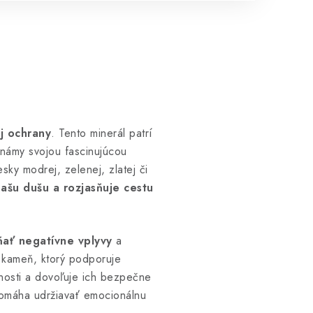
j ochrany
. Tento minerál patrí
známy svojou fascinujúcou
esky modrej, zelenej, zlatej či
ašu dušu a rozjasňuje cestu
ať negatívne vplyvy
a
o kameň, ktorý podporuje
nosti a dovoľuje ich bezpečne
pomáha udržiavať emocionálnu