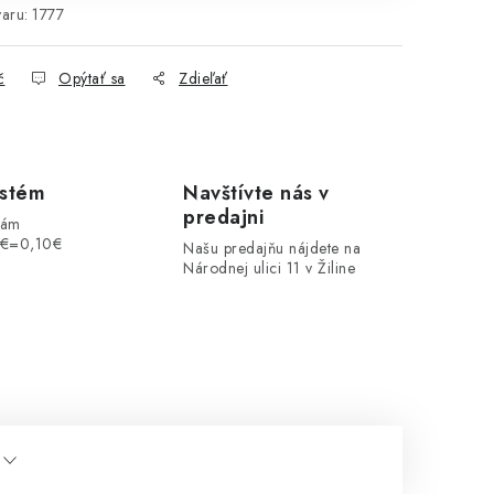
aru:
1777
č
Opýtať sa
Zdieľať
ystém
Navštívte nás v
predajni
vám
1€=0,10€
Našu predajňu nájdete na
Národnej ulici 11 v Žiline