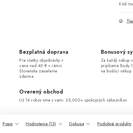
Kód tov
Tla
Bezplatná doprava
Bonusový s
Pre všetky objednávky v
Za každý nákup 
cene nad 40 € v rámci
pripíšeme Body 
Slovenska zasielame
na budúci nákup.
zdarma
Overený obchod
Už 14 rokov sme s vami. 35,000+ spokojných zákazníkov
Popis
Hodnotenie (13)
Diskusia
Podobné produkty