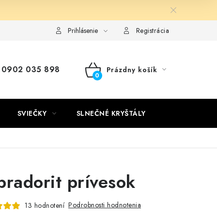
Kontakty
Doprava a platba
Certifikáty
Používanie súb
Prihlásenie
Registrácia
0902 035 898
Prázdny košík
NÁKUPNÝ
KOŠÍK
SVIEČKY
SLNEČNÉ KRYŠTÁLY
bradorit prívesok
Podrobnosti hodnotenia
13 hodnotení