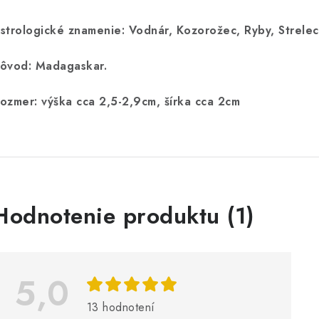
strologické znamenie: Vodnár, Kozorožec, Ryby, Strelec
ôvod: Madagaskar.
ozmer: výška cca 2,5-2,9cm, šírka cca 2cm
V
Hodnotenie produktu (1)
ý
p
5,0
s
13 hodnotení