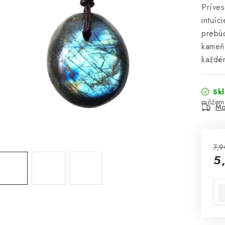
Príve
intuíc
prebúd
kameň 
každé
Sk
Mo
7,9
5
Jed