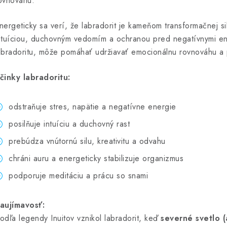
ovnováhu.
nergeticky sa verí, že labradorit je kameňom transformačnej si
ntuíciou, duchovným vedomím a ochranou pred negatívnymi en
abradoritu, môže pomáhať udržiavať emocionálnu rovnováhu a
činky labradoritu:
odstraňuje stres, napätie a negatívne energie
posilňuje intuíciu a duchovný rast
prebúdza vnútornú silu, kreativitu a odvahu
chráni auru a energeticky stabilizuje organizmus
podporuje meditáciu a prácu so snami
aujímavosť:
odľa legendy Inuitov vznikol labradorit, keď
severné svetlo (