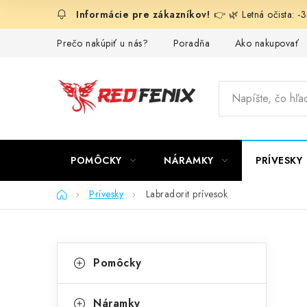
Prejsť
👉 🌿 Letná očista: 
na
obsah
Prečo nakúpiť u nás?
Poradňa
Ako nakupovať
POMÔCKY
NÁRAMKY
PRÍVESKY
Domov
Prívesky
Labradorit prívesok
B
K
Preskočiť
Pomôcky
kategórie
a
o
t
Náramky