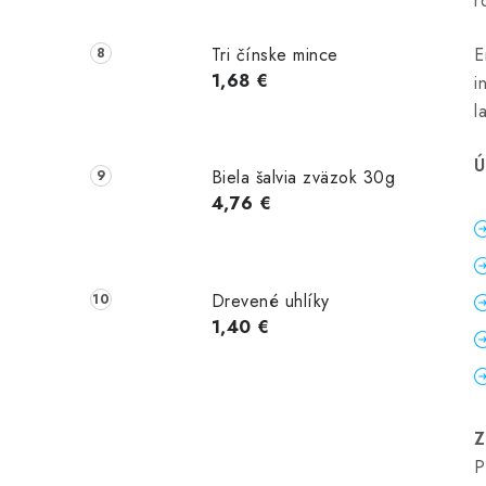
r
Tri čínske mince
E
1,68 €
i
l
Ú
Biela šalvia zväzok 30g
4,76 €
Drevené uhlíky
1,40 €
Z
P