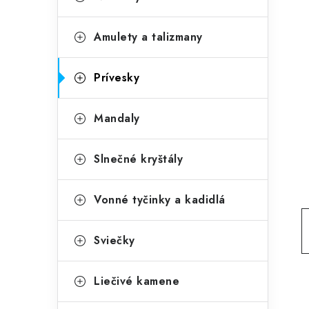
č
e
n
g
Amulety a talizmany
ý
ó
p
r
Prívesky
a
i
Mandaly
e
n
e
Slnečné kryštály
l
Vonné tyčinky a kadidlá
Sviečky
Liečivé kamene