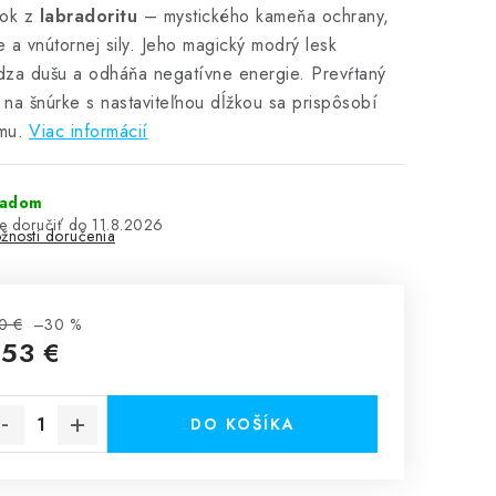
sok z
labradoritu
– mystického kameňa ochrany,
ie a vnútornej sily. Jeho magický modrý lesk
za dušu a odháňa negatívne energie. Prevŕtaný
na šnúrke s nastaviteľnou dĺžkou sa prispôsobí
mu.
Viac informácií
ladom
11.8.2026
žnosti doručenia
0 €
–30 %
,53 €
notková cena:
DO KOŠÍKA