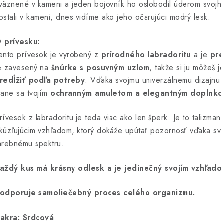
väznené v kameni a jeden bojovník ho oslobodil úderom svojho
ostali v kameni, dnes vidíme ako jeho očarujúci modrý lesk.
 prívesku:
ento prívesok je vyrobený z
prírodného labradoritu
a je
pr
e zavesený na
šnúrke s posuvným uzlom
, takže si ju môžeš
redĺžiť podľa potreby
. Vďaka svojmu univerzálnemu dizajnu
tane sa tvojím
ochranným amuletom a elegantným doplnk
rívesok z labradoritu je teda viac ako len šperk. Je to talizm
kúzľujúcim vzhľadom, ktorý dokáže upútať pozornosť vďaka s
arebnému spektru.
aždý kus má krásny odlesk a je jedinečný svojím vzhľad
odporuje samoliečebný proces celého organizmu.
akra: Srdcová