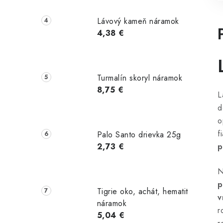
Lávový kameň náramok
4,38 €
Turmalín skoryl náramok
8,75 €
L
d
o
f
Palo Santo drievka 25g
2,73 €
p
N
p
Tigrie oko, achát, hematit
v
náramok
r
5,04 €