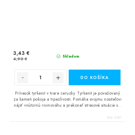
3,43 €
Skladom
4,90 €
DO KOŠÍKA
Prívesok tyrkenit v tvare ceruzky. Tyrkenit je považovaný
za kameň pokoja a trpezlivosti. Pomáha svojmu nositeľovi
nájsť vnútornú rovnováhu a prekonať stresové situácie s...
Kód:
632C