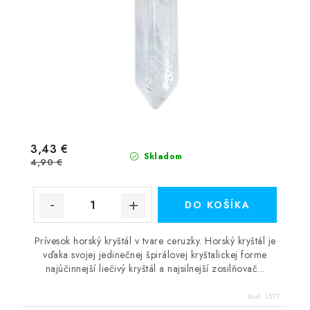
3,43 €
Skladom
4,90 €
DO KOŠÍKA
Prívesok horský kryštál v tvare ceruzky. Horský kryštál je
vďaka svojej jedinečnej špirálovej kryštalickej forme
najúčinnejší liečivý kryštál a najsilnejší zosilňovač...
Kód:
1577