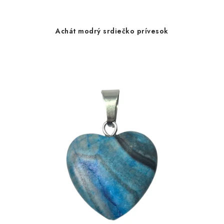
Achát modrý srdiečko prívesok