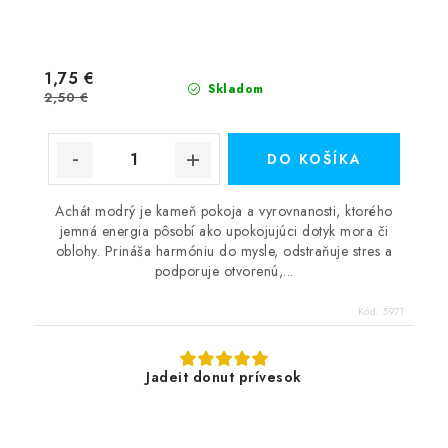
1,75 €
Skladom
2,50 €
DO KOŠÍKA
Achát modrý je kameň pokoja a vyrovnanosti, ktorého
jemná energia pôsobí ako upokojujúci dotyk mora či
oblohy. Prináša harmóniu do mysle, odstraňuje stres a
podporuje otvorenú,...
Kód:
5971
Jadeit donut prívesok