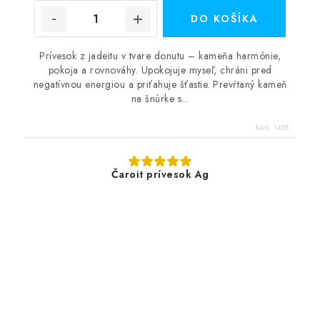
DO KOŠÍKA
Prívesok z jadeitu v tvare donutu – kameňa harmónie,
pokoja a rovnováhy. Upokojuje myseľ, chráni pred
negatívnou energiou a priťahuje šťastie. Prevŕtaný kameň
na šnúrke s...
Kód:
1458
Čaroit prívesok Ag