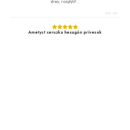
stres, rozptýliť...
Kód:
166
Ametyst ceruzka hexagón prívesok