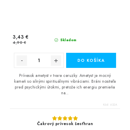
3,43 €
Skladom
4,90 €
DO KOŠÍKA
Prívesok ametyst v tvare ceruzky. Ametyst je mocný
kameň so silnými spiritiuálnymi vibráciami. Bráni nositeľa
pred psychickými útokmi, pretože ich energiu premieňa
na...
Kód:
632A
Čakrový prívesok šesťhran