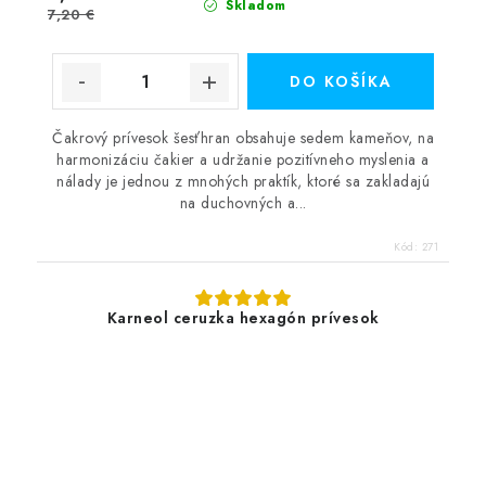
Skladom
7,20 €
DO KOŠÍKA
Čakrový prívesok šesťhran obsahuje sedem kameňov, na
harmonizáciu čakier a udržanie pozitívneho myslenia a
nálady je jednou z mnohých praktík, ktoré sa zakladajú
na duchovných a...
Kód:
271
Karneol ceruzka hexagón prívesok