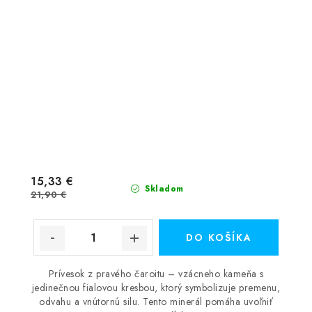
15,33 €
Skladom
21,90 €
DO KOŠÍKA
Prívesok z pravého čaroitu – vzácneho kameňa s
jedinečnou fialovou kresbou, ktorý symbolizuje premenu,
odvahu a vnútornú silu. Tento minerál pomáha uvoľniť