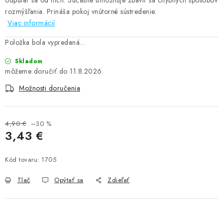
odpútať sa od nich. Súčasne umožňuje zbaviť sa chybných spôsobov
rozmýšľania. Prináša pokoj vnútorné sústredenie.
Viac informácií
Položka bola vypredaná…
Skladom
11.8.2026
Možnosti doručenia
4,90 €
–30 %
3,43 €
Jednotková cena:
Kód tovaru:
1705
Tlač
Opýtať sa
Zdieľať