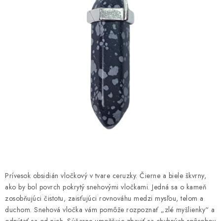
AMULETY A TALIZMANY
MANDALY
PODĽA OBLASTÍ
Prečo nakúpiť u nás?
Poradňa
Ako nakupovať
Obchodné podmienky
Podmienky ochrany osobných údajov
Kontakty
Doprava a platba
Certifikáty
Používanie súborov Cookies
Bonusový program
Vrátenie tovaru
Vrátenie tovaru / Moja objednávka
Recenzie zákazníkov
Prívesok obsidián vločkový v tvare ceruzky. Čierne a biele škvrny,
ako by bol povrch pokrytý snehovými vločkami. Jedná sa o kameň
zosobňujúci čistotu, zaisťujúci rovnováhu medzi mysľou, telom a
duchom. Snehová vločka vám pomôže rozpoznať „zlé myšlienky“ a