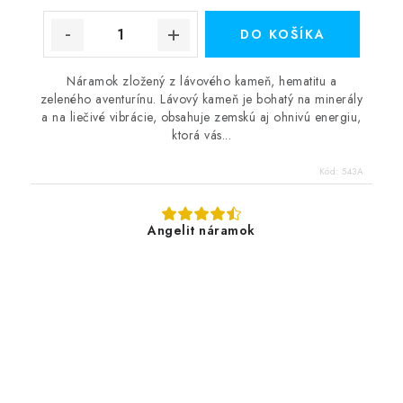
DO KOŠÍKA
Náramok zložený z lávového kameň, hematitu a
zeleného aventurínu. Lávový kameň je bohatý na minerály
a na liečivé vibrácie, obsahuje zemskú aj ohnivú energiu,
ktorá vás...
Kód:
543A
Angelit náramok