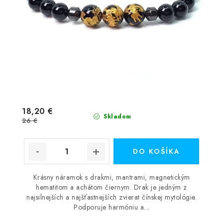
18,20 €
Skladom
26 €
DO KOŠÍKA
Krásny náramok s drakmi, mantrami, magnetickým
hematitom a achátom čiernym. Drak je jedným z
najsilnejších a najšťastnejších zvierat čínskej mytológie.
Podporuje harmóniu a...