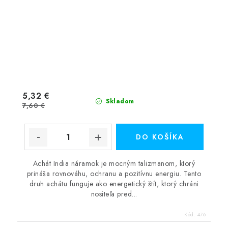
5,32 €
Skladom
7,60 €
DO KOŠÍKA
Achát India náramok je mocným talizmanom, ktorý
prináša rovnováhu, ochranu a pozitívnu energiu. Tento
druh achátu funguje ako energetický štít, ktorý chráni
nositeľa pred...
Kód:
476