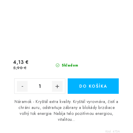
4,13 €
Skladom
5,90 €
DO KOŠÍKA
Náramok - Kryštál extra kvality. Kryštál vyrovnáva, čistí a
chráni auru, odstraňuje zábrany a blokády brzdiace
voľný tok energie. Nabíja telo pozitívnou energiou,
vitalitou...
Kód:
475A