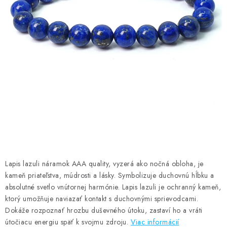
AMULETY A TALIZMANY
MANDALY
PODĽA OBLASTÍ
Prečo nakúpiť u nás?
Poradňa
Ako nakupovať
Obchodné podmienky
Podmienky ochrany osobných údajov
Kontakty
Doprava a platba
Certifikáty
Používanie súborov Cookies
Bonusový program
Vrátenie tovaru
Vrátenie tovaru / Moja objednávka
Recenzie zákazníkov
Lapis lazuli náramok AAA quality,
vyzerá ako nočná obloha,
je
kameň priateľstva, múdrosti a lásky. Symbolizuje duchovnú hĺbku a
absolutné svetlo vnútornej harmónie.
Lapis lazuli je ochranný kameň,
ktorý umožňuje naviazať kontakt s duchovnými sprievodcami.
Dokáže rozpoznať hrozbu duševného útoku, zastaví ho a vráti
útočiacu energiu späť k svojmu zdroju
.
Viac informácií