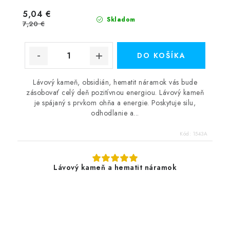
5,04 €
Skladom
7,20 €
DO KOŠÍKA
Lávový kameň, obsidián, hematit náramok vás bude
zásobovať celý deň pozitívnou energiou. Lávový kameň
je spájaný s prvkom ohňa a energie. Poskytuje silu,
odhodlanie a...
Kód:
1543A
Lávový kameň a hematit náramok