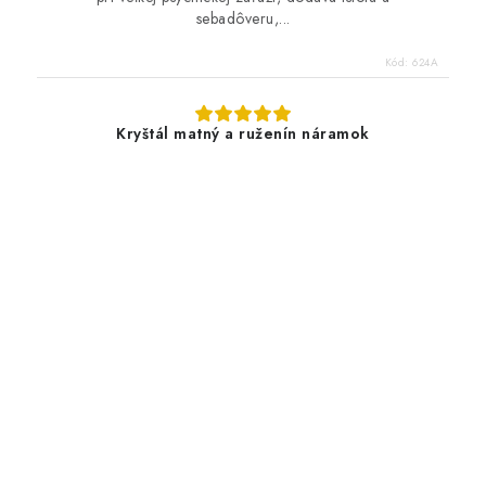
sebadôveru,...
Kód:
624A
Kryštál matný a ruženín náramok