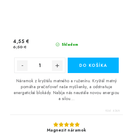
4,55 €
Skladom
6,50 €
DO KOŠÍKA
Náramok z kryštálu matného a ruženínu. Kryštál matný
pomáha prečisťovať naše myšlienky, a odstraňuje
energetické blokády. Nabíja nás neustále novou energiou
a silou....
Kód:
434A
Magnezit náramok