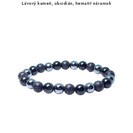
Lávový kameň, obsidián, hematit náramok