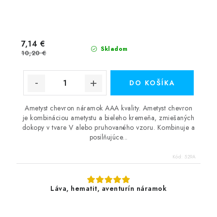
7,14 €
Skladom
10,20 €
DO KOŠÍKA
Ametyst chevron náramok AAA kvality. Ametyst chevron
je kombináciou ametystu a bieleho kremeňa, zmiešaných
dokopy v tvare V alebo pruhovaného vzoru. Kombinuje a
posilňujúce...
Kód:
529A
Láva, hematit, aventurín náramok