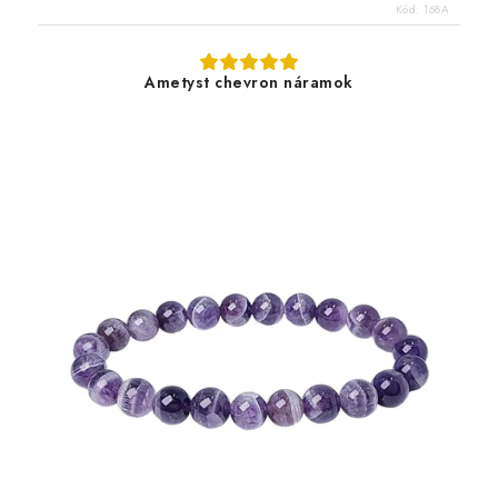
Kód:
168A
Ametyst chevron náramok