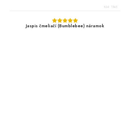
Kód:
1545
Jaspis čmeliačí (Bumblebee) náramok