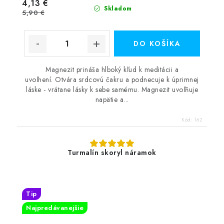
4,13 €
Skladom
5,90 €
DO KOŠÍKA
Magnezit prináša hlboký kľud k meditácii a
uvoľnení. Otvára srdcovú čakru a podnecuje k úprimnej
láske - vrátane lásky k sebe samému. Magnezit uvoľňuje
napätie a...
Kód:
162
Turmalín skoryl náramok
Tip
Najpredávanejšie