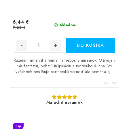
6,44 €
Skladom
9,20 €
DO KOŠÍKA
Ruženín, ametyst a hematit strieborný náramok. Oživuje v
nás fantáziu, bohatú inšpiráciu a tvorivého ducha. Vo
vzťahoch posilňuje partnerskú vernosť ale pomáha aj...
Kód:
887
Malachit náramok
Tip