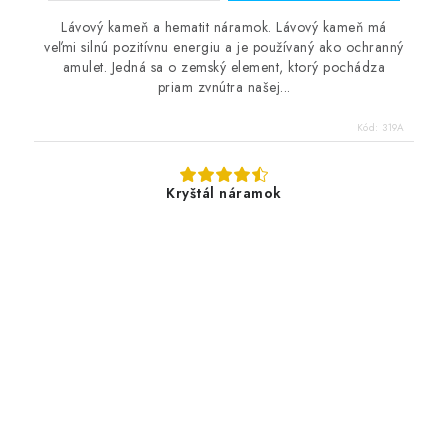
Lávový kameň a hematit náramok. Lávový kameň má
veľmi silnú pozitívnu energiu a je používaný ako ochranný
amulet. Jedná sa o zemský element, ktorý pochádza
priam zvnútra našej...
Kód:
319A
Kryštál náramok