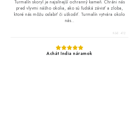
Turmalín skoryl je najsilnejší ochranný kameň. Chráni nás
pred vlyvmi nášho okolia, ako sú ľudská závisť a zloba,
ktoré nás môžu oslabiť či uškodiť. Turmalín vytvára okolo
nás...
Kód:
412
Achát India náramok