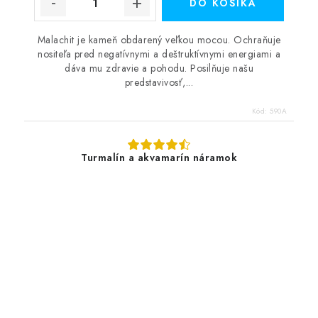
DO KOŠÍKA
Malachit je kameň obdarený veľkou mocou. Ochraňuje
nositeľa pred negatívnymi a deštruktívnymi energiami a
dáva mu zdravie a pohodu. Posilňuje našu
predstavivosť,...
Kód:
590A
Turmalín a akvamarín náramok