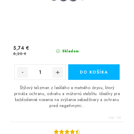
5,74 €
Skladom
8,20 €
DO KOŠÍKA
Štýlový talizman z lesklého a matného ónyxu, ktorý
prináša ochranu, odvahu a vnútornú stabilitu. Ideálny pre
každodenné nosenie na zvýšenie sebadôvery a ochranu
pred negatívnymi...
Kód:
139