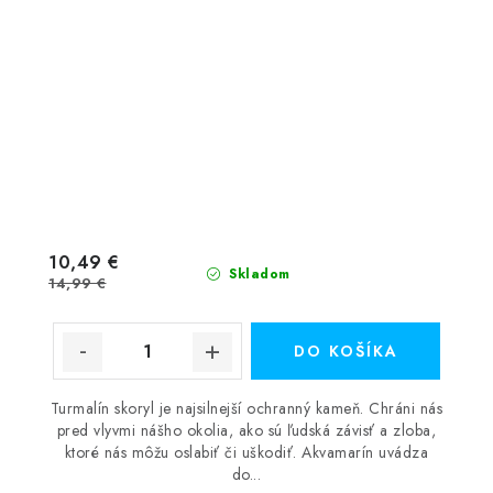
10,49 €
Skladom
14,99 €
DO KOŠÍKA
Turmalín skoryl je najsilnejší ochranný kameň. Chráni nás
pred vlyvmi nášho okolia, ako sú ľudská závisť a zloba,
ktoré nás môžu oslabiť či uškodiť. Akvamarín uvádza
do...