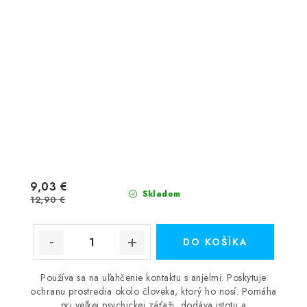
9,03 €
Skladom
12,90 €
DO KOŠÍKA
Používa sa na uľahčenie kontaktu s anjelmi. Poskytuje
ochranu prostredia okolo človeka, ktorý ho nosí. Pomáha
pri veľkej psychickej záťaži, dodáva istotu a