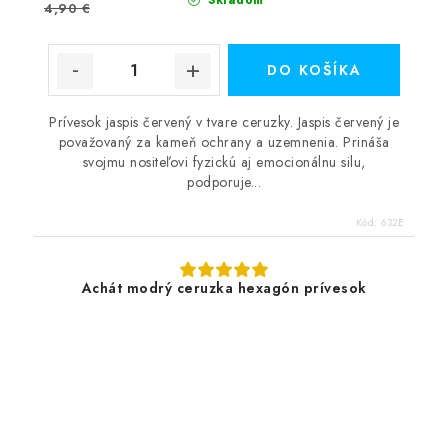
Skladom
4,90 €
DO KOŠÍKA
Prívesok jaspis červený v tvare ceruzky. Jaspis červený je
považovaný za kameň ochrany a uzemnenia. Prináša
svojmu nositeľovi fyzickú aj emocionálnu silu,
podporuje...
Kód:
632E
Achát modrý ceruzka hexagón prívesok