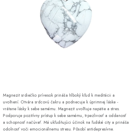
AMULETY A TALIZMANY
MANDALY
PODĽA OBLASTÍ
Prečo nakúpiť u nás?
Poradňa
Ako nakupovať
Obchodné podmienky
Podmienky ochrany osobných údajov
Kontakty
Doprava a platba
Certifikáty
Používanie súborov Cookies
Bonusový program
Vrátenie tovaru
Vrátenie tovaru / Moja objednávka
Recenzie zákazníkov
Magnezit srdiečko prívesok prináša hlboký kľud k meditácii a
uvoľnení. Otvára srdcovú čakru a podnecuje k úprimnej láske -
vrátane lásky k sebe samému. Magnezit uvoľňuje napätie a stres.
Podporuje pozitívny prístup k sebe samému, trpezlivosť a oddanosť
a schopnosť načúvať. Má ukľudňujúci účinok na ľudské city a prináša
odolnosť voči emocionálnemu stresu. Pôsobí antidepresívne.