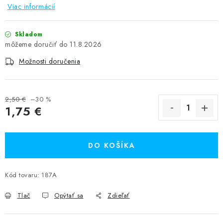
Viac informácií
Skladom
11.8.2026
Možnosti doručenia
2,50 €
–30 %
1,75 €
Jednotková cena:
DO KOŠÍKA
Kód tovaru:
187A
Tlač
Opýtať sa
Zdieľať