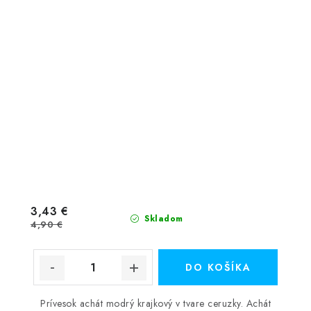
3,43 €
Skladom
4,90 €
DO KOŠÍKA
Prívesok achát modrý krajkový v tvare ceruzky. Achát