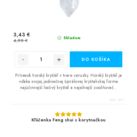
3,43 €
Skladom
4,90 €
DO KOŠÍKA
Prívesok horský kryštál v tvare ceruzky. Horský kryštál je
vďaka svojej jedinečnej špirálovej kryštalickej forme
najúčinnejší liečivý kryštál a najsilnejší zosilňovač...
Kód:
1577
Kľúčenka Feng shui s korytnačkou