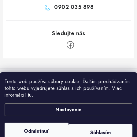
0902 035 898
Z
á
Informácie pre vás
p
Tento web používa súbory cookie. Ďalším prechádzaním
ä
tohto webu vyjadrujete súhlas s ich používaním. Viac
Prečo nakúpiť u nás?
Naša predajňa
t
informácií
tu
.
Poradňa
i
Naše predajne
Facebook
Nastavenie
e
Ako nakupovať
O nás
Obchodné podmienky
Copyright 2026
Feng Šuej Obchod
. Všetky práva vyhradené.
Upraviť
Odmietnuť
Súhlasím
nastavenie cookies
Podmienky ochrany osobných údajov