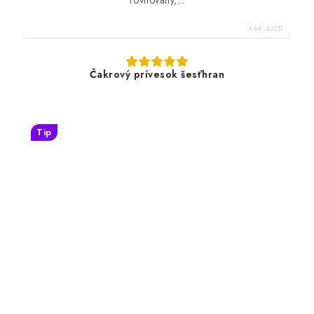
rovnováhy,...
Kód:
632D
Čakrový prívesok šesťhran
Tip