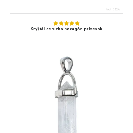
Kód:
632A
Kryštál ceruzka hexagón prívesok