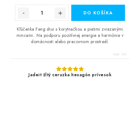
DO KOŠÍKA
Kľúčenka Feng shui s korytnačkou a piatimi zviazanými
mincami.. Na podporu pozitívnej energie a harmónie v
domácnosti alebo pracovnom prostredí.
Kód:
143
Jadeit žltý ceruzka hexagón prívesok