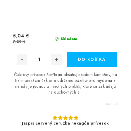
5,04 €
Skladom
7,20 €
DO KOŠÍKA
Čakrový prívesok šesťhran obsahuje sedem kameňov, na
harmonizáciu čakier a udržanie pozitívneho myslenia a
nálady je jednou z mnohých praktík, ktoré sa zakladajú
na duchovných a...
Kód:
271
Jaspis červený ceruzka hexagón prívesok