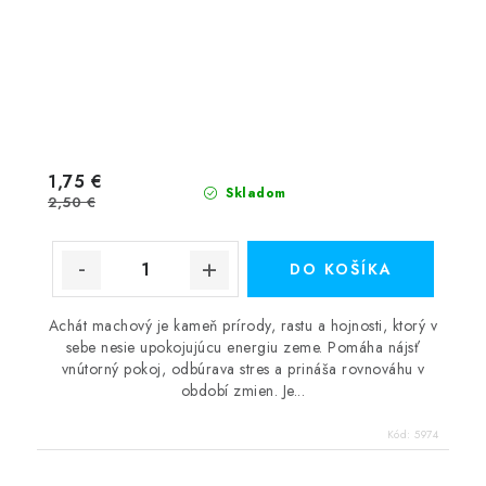
1,75 €
Skladom
2,50 €
DO KOŠÍKA
Achát machový je kameň prírody, rastu a hojnosti, ktorý v
sebe nesie upokojujúcu energiu zeme. Pomáha nájsť
vnútorný pokoj, odbúrava stres a prináša rovnováhu v
období zmien. Je...
Kód:
5974