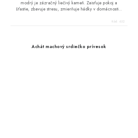
modrý je zázračný liečivý kameň. Zaisťuje pokoj a
šťastie, zbavuje stresu, zmierňuje hádky v domácnosti...
Kód:
632
Achát machový srdiečko prívesok