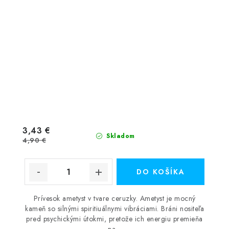
3,43 €
Skladom
4,90 €
DO KOŠÍKA
Prívesok ametyst v tvare ceruzky. Ametyst je mocný
kameň so silnými spiritiuálnymi vibráciami. Bráni nositeľa
pred psychickými útokmi, pretože ich energiu premieňa