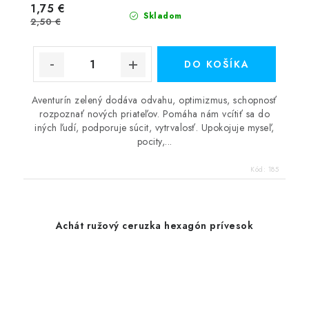
1,75 €
Skladom
2,50 €
DO KOŠÍKA
Aventurín zelený dodáva odvahu, optimizmus, schopnosť
rozpoznať nových priateľov. Pomáha nám vcítiť sa do
iných ľudí, podporuje súcit, vytrvalosť. Upokojuje myseľ,
pocity,...
Kód:
185
Achát ružový ceruzka hexagón prívesok