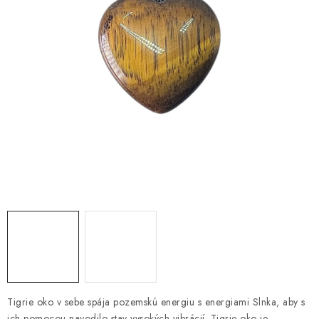
AMULETY A TALIZMANY
MANDALY
PODĽA OBLASTÍ
Prečo nakúpiť u nás?
Poradňa
Ako nakupovať
Obchodné podmienky
Podmienky ochrany osobných údajov
Kontakty
Doprava a platba
Certifikáty
Používanie súborov Cookies
Bonusový program
Vrátenie tovaru
Vrátenie tovaru / Moja objednávka
Recenzie zákazníkov
Tigrie oko v sebe spája pozemskú energiu s energiami Slnka, aby s
ich pomocou navodilo stav vysokých vibrácií. Tigrie oko je