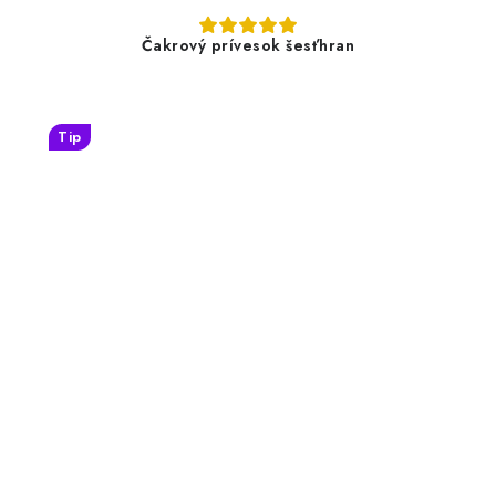
Čakrový prívesok šesťhran
Tip