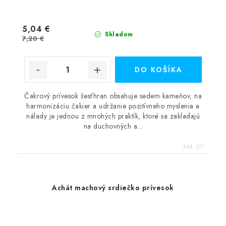
5,04 €
Skladom
7,20 €
DO KOŠÍKA
Čakrový prívesok šesťhran obsahuje sedem kameňov, na
harmonizáciu čakier a udržanie pozitívneho myslenia a
nálady je jednou z mnohých praktík, ktoré sa zakladajú
na duchovných a...
Kód:
271
Achát machový srdiečko prívesok