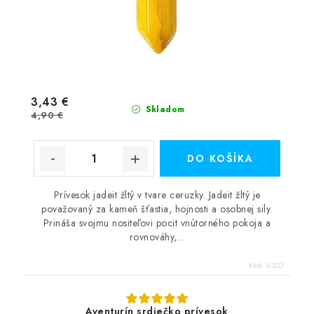
3,43 €
Skladom
4,90 €
DO KOŠÍKA
Prívesok jadeit žltý v tvare ceruzky. Jadeit žltý je
považovaný za kameň šťastia, hojnosti a osobnej sily.
Prináša svojmu nositeľovi pocit vnútorného pokoja a
rovnováhy,...
Kód:
632D
Aventurín srdiečko prívesok