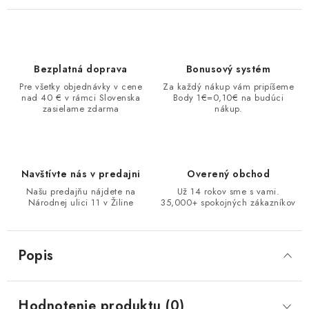
Bezplatná doprava
Bonusový systém
Pre všetky objednávky v cene
Za každý nákup vám pripíšeme
nad 40 € v rámci Slovenska
Body 1€=0,10€ na budúci
zasielame zdarma
nákup.
Navštívte nás v predajni
Overený obchod
Našu predajňu nájdete na
Už 14 rokov sme s vami.
Národnej ulici 11 v Žiline
35,000+ spokojných zákazníkov
Popis
Hodnotenie produktu (0)