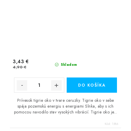
3,43 €
Skladom
4,90 €
DO KOŠÍKA
Prívesok tigrie oko v tvare ceruzky. Tigrie oko v sebe
spája pozemskú energiu s energiami Slnka, aby s ich
pomocou navodilo stav vysokých vibrácií. Tigrie oko je...
Kód:
1586