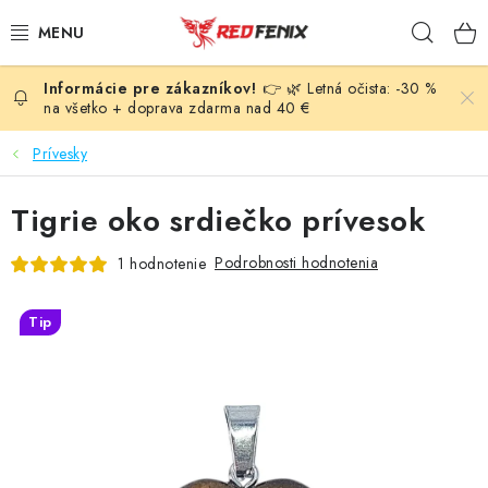
Prejsť
Hľad
na
obsah
👉 🌿 Letná očista: -30 %
POMÔCKY
na všetko + doprava zdarma nad 40 €
NÁRAMKY
Prívesky
PRÍVESKY
Tigrie oko srdiečko prívesok
LIEČIVÉ KAMENE
Podrobnosti hodnotenia
1 hodnotenie
VONNÉ TYČINKY A KADIDLÁ
Tip
SVIEČKY
SLNEČNÉ KRYŠTÁLY