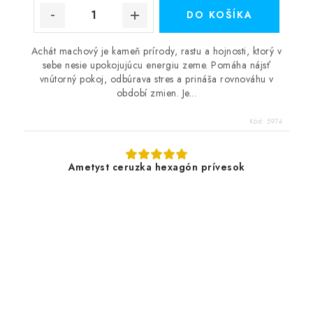
DO KOŠÍKA
Achát machový je kameň prírody, rastu a hojnosti, ktorý v
sebe nesie upokojujúcu energiu zeme. Pomáha nájsť
vnútorný pokoj, odbúrava stres a prináša rovnováhu v
období zmien. Je...
Kód:
5974
Ametyst ceruzka hexagón prívesok