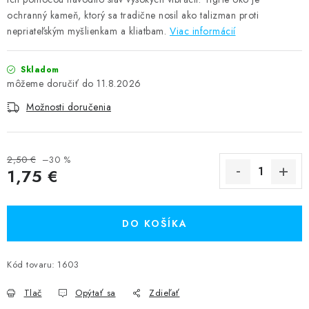
ochranný kameň, ktorý sa tradične nosil ako talizman proti
nepriateľským myšlienkam a kliatbam.
Viac informácií
Skladom
11.8.2026
Možnosti doručenia
2,50 €
–30 %
1,75 €
Jednotková cena:
DO KOŠÍKA
Kód tovaru:
1603
Tlač
Opýtať sa
Zdieľať