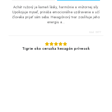
Achát ružový je kameň lásky, harmónie a vnútornej sily.
Upokojuje myseľ, prináša emocionálne uzdravenie a učí
človeka prijať sám seba. Hexagónový tvar zosilňuje jeho
energiu a...
Kód:
5977
Tigrie oko ceruzka hexagón prívesok