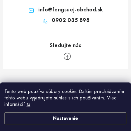
info
@
fengsuej-obchod.sk
0902 035 898
Z
á
Informácie pre vás
p
Tento web používa súbory cookie. Ďalším prechádzaním
ä
tohto webu vyjadrujete súhlas s ich používaním. Viac
Prečo nakúpiť u nás?
Naša predajňa
t
informácií
tu
.
Poradňa
i
Naše predajne
Facebook
Nastavenie
e
Ako nakupovať
O nás
Obchodné podmienky