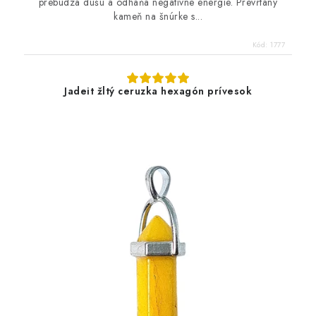
prebúdza dušu a odháňa negatívne energie. Prevŕtaný
kameň na šnúrke s...
Kód:
1777
Jadeit žltý ceruzka hexagón prívesok